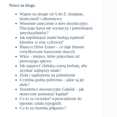
Nowe na blogu
Wapno na alergie od A do Z: działanie,
skuteczność i alternatywy
Wiosenne zmęczenie a stres oksydacyjny:
Dlaczego kawa nie wystarczy i potrzebujesz
antyoksydantów?
Jak najsilniejsze marki budują lojalność
klientów w erze cyfrowej?
Blancco Drive Eraser – co daje firmom
certyfikowane kasowanie danych
Wkra – miejsce, które pokochasz od
pierwszego spływu
Jak zaparzyć chińską czarną herbatę, aby
uzyskać najlepszy smak?
Zioła i suplementy na pobudzenie
Uczelnia godna polecenia – jakie są jej
atuty?
Doradztwo inwestycyjne Gdańsk – jak
skutecznie pomnażać kapitał?
Co to za czcionka? wprowadzenie do
tajemnic sztuki typografii
Co to za choroba półpasiec?