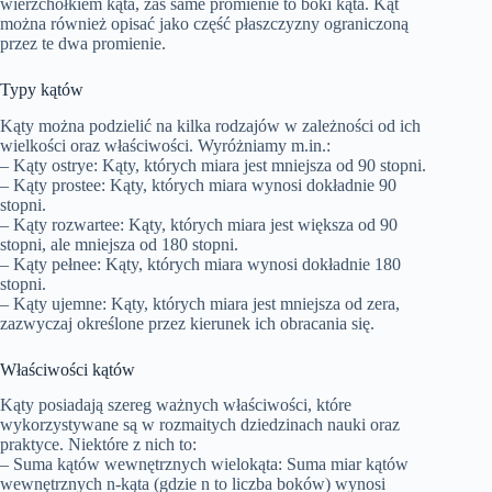
wierzchołkiem kąta, zaś same promienie to boki kąta. Kąt
można również opisać jako część płaszczyzny ograniczoną
przez te dwa promienie.
Typy kątów
Kąty można podzielić na kilka rodzajów w zależności od ich
wielkości oraz właściwości. Wyróżniamy m.in.:
– Kąty ostrye: Kąty, których miara jest mniejsza od 90 stopni.
– Kąty prostee: Kąty, których miara wynosi dokładnie 90
stopni.
– Kąty rozwartee: Kąty, których miara jest większa od 90
stopni, ale mniejsza od 180 stopni.
– Kąty pełnee: Kąty, których miara wynosi dokładnie 180
stopni.
– Kąty ujemne: Kąty, których miara jest mniejsza od zera,
zazwyczaj określone przez kierunek ich obracania się.
Właściwości kątów
Kąty posiadają szereg ważnych właściwości, które
wykorzystywane są w rozmaitych dziedzinach nauki oraz
praktyce. Niektóre z nich to:
– Suma kątów wewnętrznych wielokąta: Suma miar kątów
wewnętrznych n-kąta (gdzie n to liczba boków) wynosi