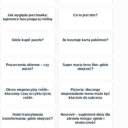
Jak wygląda purchawka:
Co to jest dns?
tajemnice fascynującej rośliny
Gdzie kupić puzzle?
Ile kosztuje karta pokémon?
Poszerzenia okienne – czy
Super mario bros film: gdzie
warto?
obejrzeć?
Okres wegetacyjny roślin -
Pizzeria: dlaczego
kluczowy czas w cyklu życia
nieposiadanie menu może być
roślin
kluczem do sukcesu
Hotel transylwania
Neurovit – suplement diety dla
transformania: gdzie obejrzeć?
zdrowia mózgu: opinie i
skuteczność