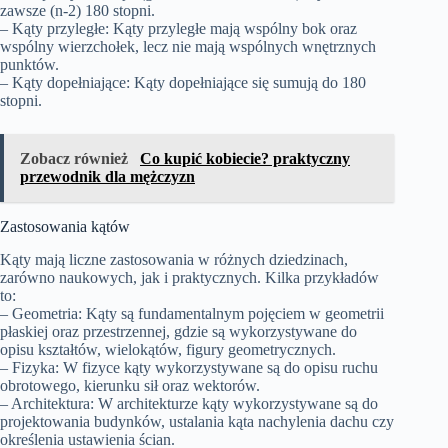
zawsze (n-2) 180 stopni.
– Kąty przyległe: Kąty przyległe mają wspólny bok oraz
wspólny wierzchołek, lecz nie mają wspólnych wnętrznych
punktów.
– Kąty dopełniające: Kąty dopełniające się sumują do 180
stopni.
Zobacz również
Co kupić kobiecie? praktyczny
przewodnik dla mężczyzn
Zastosowania kątów
Kąty mają liczne zastosowania w różnych dziedzinach,
zarówno naukowych, jak i praktycznych. Kilka przykładów
to:
– Geometria: Kąty są fundamentalnym pojęciem w geometrii
płaskiej oraz przestrzennej, gdzie są wykorzystywane do
opisu kształtów, wielokątów, figury geometrycznych.
– Fizyka: W fizyce kąty wykorzystywane są do opisu ruchu
obrotowego, kierunku sił oraz wektorów.
– Architektura: W architekturze kąty wykorzystywane są do
projektowania budynków, ustalania kąta nachylenia dachu czy
określenia ustawienia ścian.