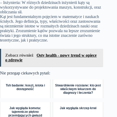
– Inżynieria: W różnych dziedzinach inżynierii kąty są
wykorzystywane do projektowania maszyn, konstrukcji, oraz
obliczania sił.
Kąt jest fundamentalnym pojęciem w matematyce i naukach
ścisłych. Jego definicja, typy, właściwości oraz zastosowania
są niezmiernie istotne w rozmaitych dziedzinach nauki oraz
praktyki. Zrozumienie kątów pozwala na lepsze zrozumienie
świata i jego struktury, co ma istotne znaczenie zarówno
teoretyczne, jak i praktyczne.
Zobacz również
Osty health - nowy trend w opiece
o zdrowie
Nie przegap ciekawych pytań:
Tsh badanie: koszt, istota i
Stwardnienie rozsiane: kto jest
dostępność
właściwym lekarzem do
diagnozy i leczenia?
Jak wygląda kometa:
Jak wygląda skrzep krwi
tajemnicze piękno
przemijających gwiazd