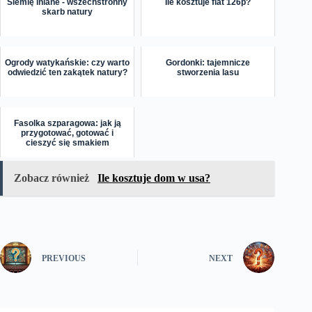
Siemię lniane - wszechstronny
Ile kosztuje fiat 126p?
skarb natury
Ogrody watykańskie: czy warto
Gordonki: tajemnicze
odwiedzić ten zakątek natury?
stworzenia lasu
Fasolka szparagowa: jak ją
przygotować, gotować i
cieszyć się smakiem
Zobacz również
Ile kosztuje dom w usa?
PREVIOUS
NEXT