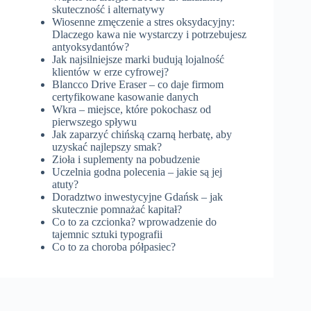
skuteczność i alternatywy
Wiosenne zmęczenie a stres oksydacyjny:
Dlaczego kawa nie wystarczy i potrzebujesz
antyoksydantów?
Jak najsilniejsze marki budują lojalność
klientów w erze cyfrowej?
Blancco Drive Eraser – co daje firmom
certyfikowane kasowanie danych
Wkra – miejsce, które pokochasz od
pierwszego spływu
Jak zaparzyć chińską czarną herbatę, aby
uzyskać najlepszy smak?
Zioła i suplementy na pobudzenie
Uczelnia godna polecenia – jakie są jej
atuty?
Doradztwo inwestycyjne Gdańsk – jak
skutecznie pomnażać kapitał?
Co to za czcionka? wprowadzenie do
tajemnic sztuki typografii
Co to za choroba półpasiec?