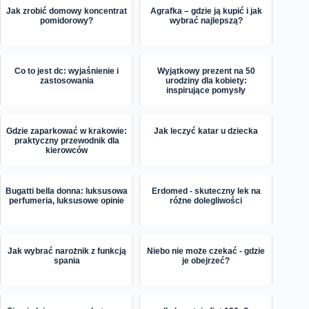
Jak zrobić domowy koncentrat
Agrafka – gdzie ją kupić i jak
pomidorowy?
wybrać najlepszą?
Co to jest dc: wyjaśnienie i
Wyjątkowy prezent na 50
zastosowania
urodziny dla kobiety:
inspirujące pomysły
Gdzie zaparkować w krakowie:
Jak leczyć katar u dziecka
praktyczny przewodnik dla
kierowców
Bugatti bella donna: luksusowa
Erdomed - skuteczny lek na
perfumeria, luksusowe opinie
różne dolegliwości
Jak wybrać narożnik z funkcją
Niebo nie może czekać - gdzie
spania
je obejrzeć?