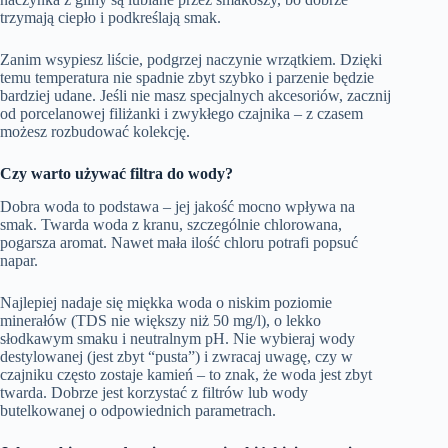
trzymają ciepło i podkreślają smak.
Zanim wsypiesz liście, podgrzej naczynie wrzątkiem. Dzięki
temu temperatura nie spadnie zbyt szybko i parzenie będzie
bardziej udane. Jeśli nie masz specjalnych akcesoriów, zacznij
od porcelanowej filiżanki i zwykłego czajnika – z czasem
możesz rozbudować kolekcję.
Czy warto używać filtra do wody?
Dobra woda to podstawa – jej jakość mocno wpływa na
smak. Twarda woda z kranu, szczególnie chlorowana,
pogarsza aromat. Nawet mała ilość chloru potrafi popsuć
napar.
Najlepiej nadaje się miękka woda o niskim poziomie
minerałów (TDS nie większy niż 50 mg/l), o lekko
słodkawym smaku i neutralnym pH. Nie wybieraj wody
destylowanej (jest zbyt “pusta”) i zwracaj uwagę, czy w
czajniku często zostaje kamień – to znak, że woda jest zbyt
twarda. Dobrze jest korzystać z filtrów lub wody
butelkowanej o odpowiednich parametrach.