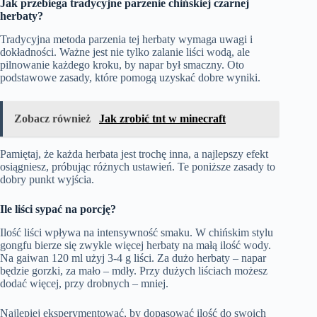
Jak przebiega tradycyjne parzenie chińskiej czarnej
herbaty?
Tradycyjna metoda parzenia tej herbaty wymaga uwagi i
dokładności. Ważne jest nie tylko zalanie liści wodą, ale
pilnowanie każdego kroku, by napar był smaczny. Oto
podstawowe zasady, które pomogą uzyskać dobre wyniki.
Zobacz również
Jak zrobić tnt w minecraft
Pamiętaj, że każda herbata jest trochę inna, a najlepszy efekt
osiągniesz, próbując różnych ustawień. Te poniższe zasady to
dobry punkt wyjścia.
Ile liści sypać na porcję?
Ilość liści wpływa na intensywność smaku. W chińskim stylu
gongfu bierze się zwykle więcej herbaty na małą ilość wody.
Na gaiwan 120 ml użyj 3-4 g liści. Za dużo herbaty – napar
będzie gorzki, za mało – mdły. Przy dużych liściach możesz
dodać więcej, przy drobnych – mniej.
Najlepiej eksperymentować, by dopasować ilość do swoich