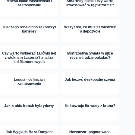
Morwa biała: właściwości i
Smartney opinie: czy warto
zastosowanie
inwestować w tę platformę?
Dlaczego ronaldinho zakończył
Wszystko, co musisz wiedzieć
karierę?
o depozycie
Czy warto wybierać żarówki led
Mistrzostwa Świata w piłce
z włóknem żarzenia? analiza
ręcznej: gdzie oglądać?
led filamentowych
Loggia - definicja i
Jak leczyć dyskopatię szyjną
zastosowanie
Jak zrobić french hybrydowy
Ile kosztuje litr wody z kranu?
Jak Wygląda Baza Danych:
Nowotwór: pogmatwane