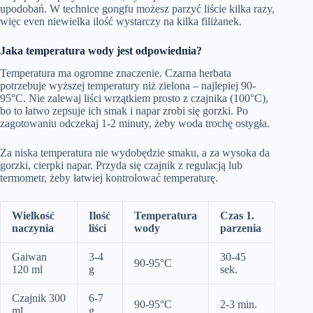
upodobań. W technice gongfu możesz parzyć liście kilka razy,
więc even niewielka ilość wystarczy na kilka filiżanek.
Jaka temperatura wody jest odpowiednia?
Temperatura ma ogromne znaczenie. Czarna herbata
potrzebuje wyższej temperatury niż zielona – najlepiej 90-
95°C. Nie zalewaj liści wrzątkiem prosto z czajnika (100°C),
bo to łatwo zepsuje ich smak i napar zrobi się gorzki. Po
zagotowaniu odczekaj 1-2 minuty, żeby woda trochę ostygła.
Za niska temperatura nie wydobędzie smaku, a za wysoka da
gorzki, cierpki napar. Przyda się czajnik z regulacją lub
termometr, żeby łatwiej kontrolować temperaturę.
Wielkość
Ilość
Temperatura
Czas 1.
naczynia
liści
wody
parzenia
Gaiwan
3-4
30-45
90-95°C
120 ml
g
sek.
Czajnik 300
6-7
90-95°C
2-3 min.
ml
g