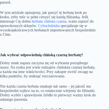
parzeń.
W tym artykule opisujemy, jak parzyć tę herbatę krok po
kroku, żeby móc w pełni cieszyć się każdą filiżanką. Jeśli
interesuje Cię dobra
herbata chińska czarna
, warto zajrzeć do
sprawdzonych sklepów.
Cybuchshisha
specjalizuje się w
wysokojakościowych herbatach importowanych bezpośrednio
z Chin.
Jak wybrać odpowiednią chińską czarną herbatę?
Dobry smak naparu zaczyna się od wybrania porządnego
suszu. Na rynku jest wiele rodzajów chińskiej czarnej herbaty,
a każda ma inne właściwości. Przy zakupie zwróć uwagę na
kilka punktów, by uniknąć rozczarowania.
Nie każda czarna herbata smakuje tak samo – jej jakość ma
bezpośredni wpływ na to, co ostatecznie wlejemy do filiżanki.
Dobry wybór i sprawdzone źródło to pierwszy ważny krok do
udanego parzenia.