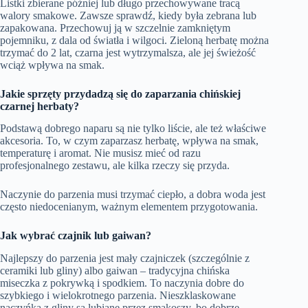
Listki zbierane później lub długo przechowywane tracą
walory smakowe. Zawsze sprawdź, kiedy była zebrana lub
zapakowana. Przechowuj ją w szczelnie zamkniętym
pojemniku, z dala od światła i wilgoci. Zieloną herbatę można
trzymać do 2 lat, czarna jest wytrzymalsza, ale jej świeżość
wciąż wpływa na smak.
Jakie sprzęty przydadzą się do zaparzania chińskiej
czarnej herbaty?
Podstawą dobrego naparu są nie tylko liście, ale też właściwe
akcesoria. To, w czym zaparzasz herbatę, wpływa na smak,
temperaturę i aromat. Nie musisz mieć od razu
profesjonalnego zestawu, ale kilka rzeczy się przyda.
Naczynie do parzenia musi trzymać ciepło, a dobra woda jest
często niedocenianym, ważnym elementem przygotowania.
Jak wybrać czajnik lub gaiwan?
Najlepszy do parzenia jest mały czajniczek (szczególnie z
ceramiki lub gliny) albo gaiwan – tradycyjna chińska
miseczka z pokrywką i spodkiem. To naczynia dobre do
szybkiego i wielokrotnego parzenia. Nieszklaskowane
naczyńka z gliny są lubiane przez smakoszy, bo dobrze