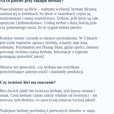
Na co patrzeć przy zakupie herbaty?
Najważniejsze są liście – najlepiej wybierać herbatę liściastą
zamiast tej w torebkach, bo liście w saszetkach często są
rozdrobnione i mniej wartościowe. Dobrze, jeśli liście są całe,
sprężyste i jednokolorowe. Unikaj herbat z dużą ilością pyłu
czy połamanego suszu, bo to sygnał niskiej jakości.
Kolejny istotny czynnik to miejsce pochodzenia. W Chinach
jest wiele regionów uprawy herbaty, a każdy daje inną
odmianę. Przykładem jest Huang Shan, gdzie oprócz zielonej
powstaje świetna czarna herbata. Informacje o regionie
pomagają sprawdzić jakość.
Możesz też sprawdzić, czy herbata ma certyfikaty
potwierdzające autentyczność i standardy produkcji.
Czy świeżość liści ma znaczenie?
Bez dwóch zdań! Im świeższa herbata, tym lepszy aromat i
smak. Cena herbaty często zależy właśnie od świeżości – im
nowsza, tym droższa, co zazwyczaj oznacza wyższą jakość.
Najlepsze herbaty pochodzą z pierwszych zbiorów w maju.