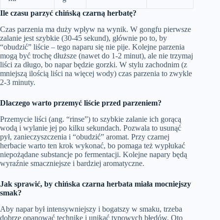
Ile czasu parzyć chińską czarną herbatę?
Czas parzenia ma duży wpływ na wynik. W gongfu pierwsze
zalanie jest szybkie (30-45 sekund), głównie po to, by
“obudzić” liście – tego naparu się nie pije. Kolejne parzenia
mogą być trochę dłuższe (nawet do 1-2 minut), ale nie trzymaj
liści za długo, bo napar będzie gorzki. W stylu zachodnim (z
mniejszą ilością liści na więcej wody) czas parzenia to zwykle
2-3 minuty.
Dlaczego warto przemyć liście przed parzeniem?
Przemycie liści (ang. “rinse”) to szybkie zalanie ich gorącą
wodą i wylanie jej po kilku sekundach. Pozwala to usunąć
pył, zanieczyszczenia i “obudzić” aromat. Przy czarnej
herbacie warto ten krok wykonać, bo pomaga też wypłukać
niepożądane substancje po fermentacji. Kolejne napary będą
wyraźnie smaczniejsze i bardziej aromatyczne.
Jak sprawić, by chińska czarna herbata miała mocniejszy
smak?
Aby napar był intensywniejszy i bogatszy w smaku, trzeba
dobrze opanować technikę i unikać typowych błędów. Oto