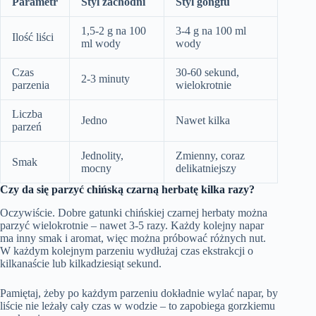
Parametr
Styl zachodni
Styl gongfu
1,5-2 g na 100
3-4 g na 100 ml
Ilość liści
ml wody
wody
Czas
30-60 sekund,
2-3 minuty
parzenia
wielokrotnie
Liczba
Jedno
Nawet kilka
parzeń
Jednolity,
Zmienny, coraz
Smak
mocny
delikatniejszy
Czy da się parzyć chińską czarną herbatę kilka razy?
Oczywiście. Dobre gatunki chińskiej czarnej herbaty można
parzyć wielokrotnie – nawet 3-5 razy. Każdy kolejny napar
ma inny smak i aromat, więc można próbować różnych nut.
W każdym kolejnym parzeniu wydłużaj czas ekstrakcji o
kilkanaście lub kilkadziesiąt sekund.
Pamiętaj, żeby po każdym parzeniu dokładnie wylać napar, by
liście nie leżały cały czas w wodzie – to zapobiega gorzkiemu