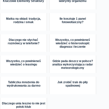
Kluczowe Elementy Struktury
labirynty organizmu
Matka na obiad: tradycja,
Ile kosztuje 1 panel
rodzina i smak
fotowoltaiczny?
Dlaczego nie słychać
Wszystko, co powinieneś
rozmówcy w telefonie?
wiedzieć o histeroskopii:
diagnoza i leczenie
Wszystko, co powinieneś
Gdzie pada deszcz w polsce?
wiedzieć o leasingu
analiza wykorzystująca radar
meteorologiczny
Tabliczka mnożenia do
Jak zrobić trak do piły
wydrukowania za darmo
spalinowej
Dlaczego unia leszno to nie jest
polski klub