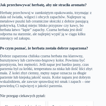
Jak przechowywać herbatę, aby nie straciła aromatu?
Herbatę przechowuj w zamkniętym opakowaniu, trzymając z
dala od światła, wilgoci i obcych zapachów. Najlepsze są
metalowe puszki lub ceramiczne słoiczki z dobrze pasującą
pokrywką. Unikaj miejsc blisko przypraw czy kawy, bo
herbata łatwo “łapie” zapachy. Czarna herbata jest dość
odporna na starzenie, ale najlepiej wypić ją w ciągu kilku
miesięcy od zakupu.
Po czym poznać, że herbata została dobrze zaparzona?
Dobrze zaparzona chińska czarna herbata ma klarowny,
bursztynowy lub czerwono-brązowy kolor. Powinna być
przejrzysta, bez mętności. Jeśli napar jest bardzo jasny, czas
parzenia był za krótki, temperatura za niska lub ilość liści zbyt
mała. Z kolei zbyt ciemny, mętny napar oznacza za długie
parzenie lub kiepską jakość suszu. Kolor naparu jest dobrym
wskaźnikiem, ale zawsze sprawdzaj też smak i zapach – one
powiedzą Ci najwięcej o jakości parzenia.
Nie przegap ciekawych pytań: