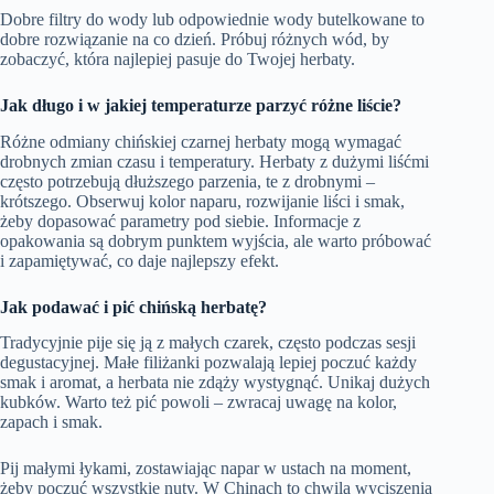
Dobre filtry do wody lub odpowiednie wody butelkowane to
dobre rozwiązanie na co dzień. Próbuj różnych wód, by
zobaczyć, która najlepiej pasuje do Twojej herbaty.
Jak długo i w jakiej temperaturze parzyć różne liście?
Różne odmiany chińskiej czarnej herbaty mogą wymagać
drobnych zmian czasu i temperatury. Herbaty z dużymi liśćmi
często potrzebują dłuższego parzenia, te z drobnymi –
krótszego. Obserwuj kolor naparu, rozwijanie liści i smak,
żeby dopasować parametry pod siebie. Informacje z
opakowania są dobrym punktem wyjścia, ale warto próbować
i zapamiętywać, co daje najlepszy efekt.
Jak podawać i pić chińską herbatę?
Tradycyjnie pije się ją z małych czarek, często podczas sesji
degustacyjnej. Małe filiżanki pozwalają lepiej poczuć każdy
smak i aromat, a herbata nie zdąży wystygnąć. Unikaj dużych
kubków. Warto też pić powoli – zwracaj uwagę na kolor,
zapach i smak.
Pij małymi łykami, zostawiając napar w ustach na moment,
żeby poczuć wszystkie nuty. W Chinach to chwila wyciszenia