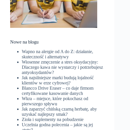
Nowe na blogu
Wapno na alergie od A do Z: działanie,
skuteczność i alternatywy
Wiosenne zmęczenie a stres oksydacyjny:
Dlaczego kawa nie wystarczy i potrzebujesz
antyoksydantów?
Jak najsilniejsze marki budują lojalność
klientów w erze cyfrowej?
Blancco Drive Eraser – co daje firmom
certyfikowane kasowanie danych
Wkra – miejsce, które pokochasz od
pierwszego spływu
Jak zaparzyć chińską czarną herbatę, aby
uzyskać najlepszy smak?
Zioła i suplementy na pobudzenie
Uczelnia godna polecenia – jakie są jej
atuty?