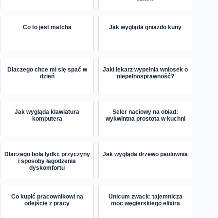
Co to jest matcha
Jak wygląda gniazdo kuny
Dlaczego chce mi się spać w
Jaki lekarz wypełnia wniosek o
dzień
niepełnosprawność?
Jak wygląda klawiatura
Seler naciowy na obiad:
komputera
wykwintna prostota w kuchni
Dlaczego bolą łydki: przyczyny
Jak wygląda drzewo paulownia
i sposoby łagodzenia
dyskomfortu
Co kupić pracownikowi na
Unicum zwack: tajemnicza
odejście z pracy
moc węgierskiego elixira