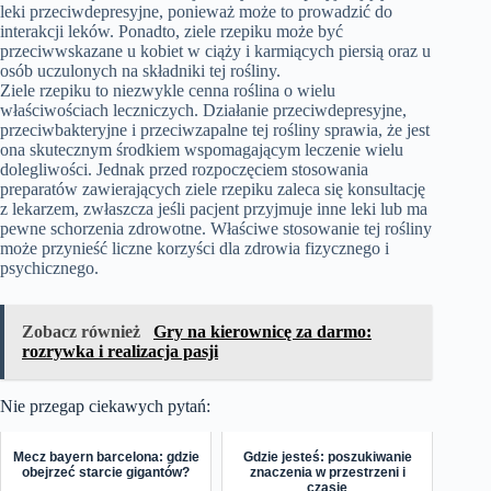
leki przeciwdepresyjne, ponieważ może to prowadzić do
interakcji leków. Ponadto, ziele rzepiku może być
przeciwwskazane u kobiet w ciąży i karmiących piersią oraz u
osób uczulonych na składniki tej rośliny.
Ziele rzepiku to niezwykle cenna roślina o wielu
właściwościach leczniczych. Działanie przeciwdepresyjne,
przeciwbakteryjne i przeciwzapalne tej rośliny sprawia, że jest
ona skutecznym środkiem wspomagającym leczenie wielu
dolegliwości. Jednak przed rozpoczęciem stosowania
preparatów zawierających ziele rzepiku zaleca się konsultację
z lekarzem, zwłaszcza jeśli pacjent przyjmuje inne leki lub ma
pewne schorzenia zdrowotne. Właściwe stosowanie tej rośliny
może przynieść liczne korzyści dla zdrowia fizycznego i
psychicznego.
Zobacz również
Gry na kierownicę za darmo:
rozrywka i realizacja pasji
Nie przegap ciekawych pytań:
Mecz bayern barcelona: gdzie
Gdzie jesteś: poszukiwanie
obejrzeć starcie gigantów?
znaczenia w przestrzeni i
czasie