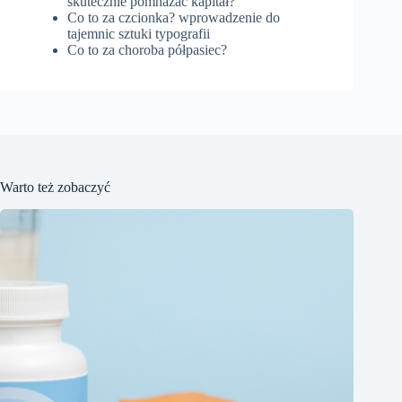
skutecznie pomnażać kapitał?
Co to za czcionka? wprowadzenie do
tajemnic sztuki typografii
Co to za choroba półpasiec?
Warto też zobaczyć