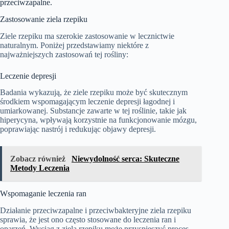
przeciwzapalne.
Zastosowanie ziela rzepiku
Ziele rzepiku ma szerokie zastosowanie w lecznictwie
naturalnym. Poniżej przedstawiamy niektóre z
najważniejszych zastosowań tej rośliny:
Leczenie depresji
Badania wykazują, że ziele rzepiku może być skutecznym
środkiem wspomagającym leczenie depresji łagodnej i
umiarkowanej. Substancje zawarte w tej roślinie, takie jak
hiperycyna, wpływają korzystnie na funkcjonowanie mózgu,
poprawiając nastrój i redukując objawy depresji.
Zobacz również
Niewydolność serca: Skuteczne
Metody Leczenia
Wspomaganie leczenia ran
Działanie przeciwzapalne i przeciwbakteryjne ziela rzepiku
sprawia, że jest ono często stosowane do leczenia ran i
oparzeń. Wyciąg z ziela rzepiku może przyspieszyć proces