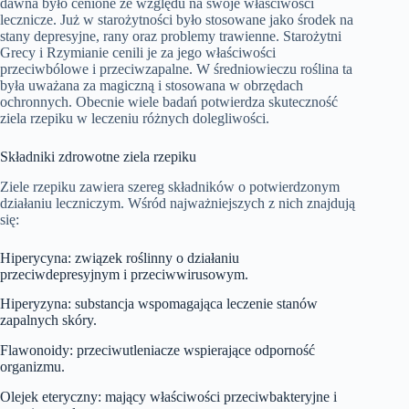
dawna było cenione ze względu na swoje właściwości
lecznicze. Już w starożytności było stosowane jako środek na
stany depresyjne, rany oraz problemy trawienne. Starożytni
Grecy i Rzymianie cenili je za jego właściwości
przeciwbólowe i przeciwzapalne. W średniowieczu roślina ta
była uważana za magiczną i stosowana w obrzędach
ochronnych. Obecnie wiele badań potwierdza skuteczność
ziela rzepiku w leczeniu różnych dolegliwości.
Składniki zdrowotne ziela rzepiku
Ziele rzepiku zawiera szereg składników o potwierdzonym
działaniu leczniczym. Wśród najważniejszych z nich znajdują
się:
Hiperycyna: związek roślinny o działaniu
przeciwdepresyjnym i przeciwwirusowym.
Hiperyzyna: substancja wspomagająca leczenie stanów
zapalnych skóry.
Flawonoidy: przeciwutleniacze wspierające odporność
organizmu.
Olejek eteryczny: mający właściwości przeciwbakteryjne i