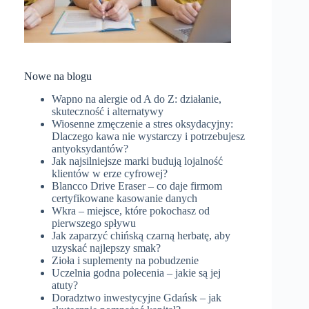
Nowe na blogu
Wapno na alergie od A do Z: działanie,
skuteczność i alternatywy
Wiosenne zmęczenie a stres oksydacyjny:
Dlaczego kawa nie wystarczy i potrzebujesz
antyoksydantów?
Jak najsilniejsze marki budują lojalność
klientów w erze cyfrowej?
Blancco Drive Eraser – co daje firmom
certyfikowane kasowanie danych
Wkra – miejsce, które pokochasz od
pierwszego spływu
Jak zaparzyć chińską czarną herbatę, aby
uzyskać najlepszy smak?
Zioła i suplementy na pobudzenie
Uczelnia godna polecenia – jakie są jej
atuty?
Doradztwo inwestycyjne Gdańsk – jak