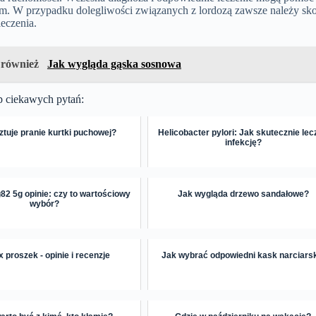
m. W przypadku dolegliwości związanych z lordozą zawsze należy sko
leczenia.
 również
Jak wygląda gąska sosnowa
p ciekawych pytań:
sztuje pranie kurtki puchowej?
Helicobacter pylori: Jak skutecznie le
infekcję?
82 5g opinie: czy to wartościowy
Jak wygląda drzewo sandałowe?
wybór?
 proszek - opinie i recenzje
Jak wybrać odpowiedni kask narciars