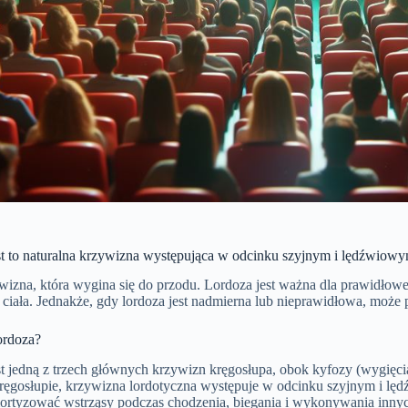
st to naturalna krzywizna występująca w odcinku szyjnym i lędźwiowym
zywizna, która wygina się do przodu. Lordoza jest ważna dla prawidło
ciała. Jednakże, gdy lordoza jest nadmierna lub nieprawidłowa, moż
lordoza?
t jedną z trzech głównych krzywizn kręgosłupa, obok kyfozy (wygięcia
ęgosłupie, krzywizna lordotyczna występuje w odcinku szyjnym i lędź
rtyzować wstrząsy podczas chodzenia, biegania i wykonywania innyc