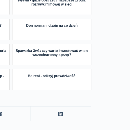
Wyrwa - gdzie obejrzeć? najlepsze Źródła
rozrywki filmowej w sieci
?
Don norman: dizajn na co dzień
oria
Spawarka 3w1: czy warto inwestować w ten
wszechstronny sprzęt?
p -
Be real - odkryj prawdziwość