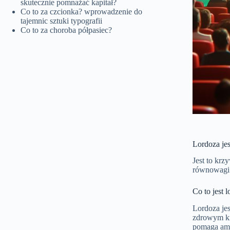
skutecznie pomnażać kapitał?
Co to za czcionka? wprowadzenie do
tajemnic sztuki typografii
Co to za choroba półpasiec?
Lordoza je
Jest to kr
równowagi 
Co to jest 
Lordoza jes
zdrowym kr
pomaga amo