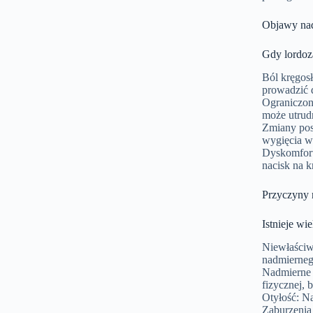
Objawy nad
Gdy lordoz
Ból kręgos
prowadzić 
Ograniczon
może utrud
Zmiany pos
wygięcia w
Dyskomfort
nacisk na k
Przyczyny 
Istnieje wi
Niewłaściw
nadmierneg
Nadmierne 
fizycznej,
Otyłość: N
Zaburzenia