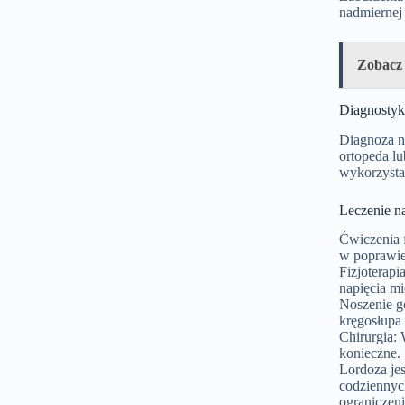
nadmiernej 
Zobacz
Diagnostyka
Diagnoza na
ortopeda lu
wykorzystan
Leczenie n
Ćwiczenia 
w poprawie
Fizjoterapi
napięcia m
Noszenie g
kręgosłupa 
Chirurgia:
konieczne.
Lordoza je
codziennyc
ograniczen