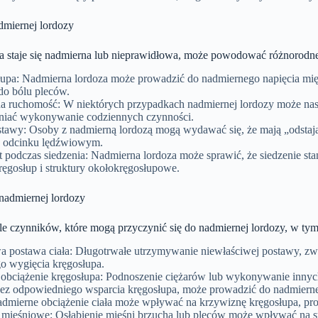
miernej lordozy
a staje się nadmierna lub nieprawidłowa, może powodować różnorodn
łupa: Nadmierna lordoza może prowadzić do nadmiernego napięcia mi
do bólu pleców.
a ruchomość: W niektórych przypadkach nadmiernej lordozy może nast
niać wykonywanie codziennych czynności.
tawy: Osoby z nadmierną lordozą mogą wydawać się, że mają „odstaj
 odcinku lędźwiowym.
 podczas siedzenia: Nadmierna lordoza może sprawić, że siedzenie s
ręgosłup i struktury okołokręgosłupowe.
nadmiernej lordozy
ele czynników, które mogą przyczynić się do nadmiernej lordozy, w tym
a postawa ciała: Długotrwałe utrzymywanie niewłaściwej postawy, zwł
o wygięcia kręgosłupa.
obciążenie kręgosłupa: Podnoszenie ciężarów lub wykonywanie innyc
 bez odpowiedniego wsparcia kręgosłupa, może prowadzić do nadmierne
admierne obciążenie ciała może wpływać na krzywiznę kręgosłupa, pr
 mięśniowe: Osłabienie mięśni brzucha lub pleców może wpływać na sta