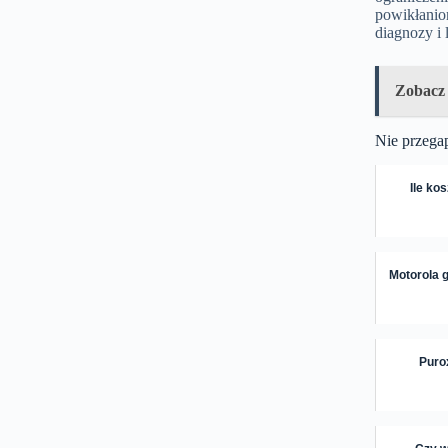
powikłanio
diagnozy i 
Zobacz
Nie przega
Ile ko
Motorola g
Purox