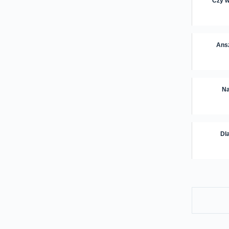
Czy w
Ansz
Na
Dl