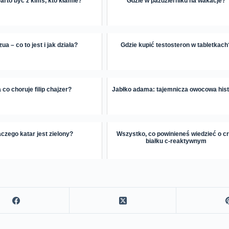
arto być z kimś, kto kłamie?
Gdzie w październiku na wakacje?
ua – co to jest i jak działa?
Gdzie kupić testosteron w tabletkach
 co choruje filip chajzer?
Jabłko adama: tajemnicza owocowa hist
aczego katar jest zielony?
Wszystko, co powinieneś wiedzieć o cr
białku c-reaktywnym