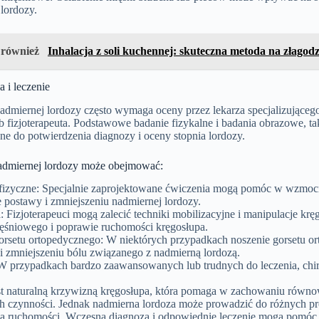
lordozy.
 również
Inhalacja z soli kuchennej: skuteczna metoda na złagod
 i leczenie
dmiernej lordozy często wymaga oceny przez lekarza specjalizującego
b fizjoterapeuta. Podstawowe badanie fizykalne i badania obrazowe, ta
e do potwierdzenia diagnozy i oceny stopnia lordozy.
admiernej lordozy może obejmować:
fizyczne: Specjalnie zaprojektowane ćwiczenia mogą pomóc w wzmocn
 postawy i zmniejszeniu nadmiernej lordozy.
a: Fizjoterapeuci mogą zalecić techniki mobilizacyjne i manipulacje k
ięśniowego i poprawie ruchomości kręgosłupa.
orsetu ortopedycznego: W niektórych przypadkach noszenie gorsetu or
i zmniejszeniu bólu związanego z nadmierną lordozą.
 W przypadkach bardzo zaawansowanych lub trudnych do leczenia, chi
st naturalną krzywizną kręgosłupa, która pomaga w zachowaniu równow
h czynności. Jednak nadmierna lordoza może prowadzić do różnych p
ia ruchomości. Wczesna diagnoza i odpowiednie leczenie mogą pomóc 