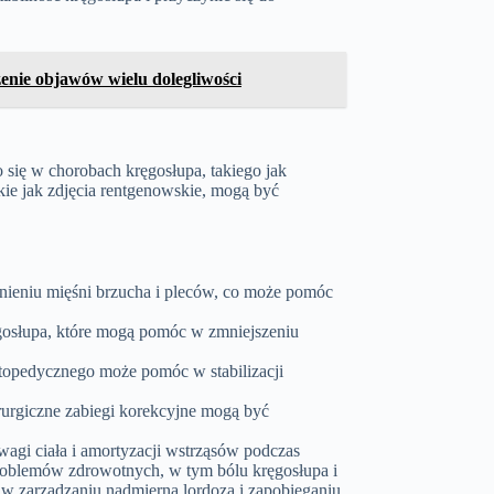
zenie objawów wielu dolegliwości
 się w chorobach kręgosłupa, takiego jak
kie jak zdjęcia rentgenowskie, mogą być
ieniu mięśni brzucha i pleców, co może pomóc
ręgosłupa, które mogą pomóc w zmniejszeniu
topedycznego może pomóc w stabilizacji
rurgiczne zabiegi korekcyjne mogą być
agi ciała i amortyzacji wstrząsów podczas
roblemów zdrowotnych, w tym bólu kręgosłupa i
w zarządzaniu nadmierną lordozą i zapobieganiu