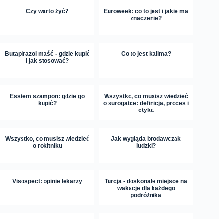
Czy warto żyć?
Euroweek: co to jest i jakie ma
znaczenie?
Butapirazol maść - gdzie kupić
Co to jest kalima?
i jak stosować?
Esstem szampon: gdzie go
Wszystko, co musisz wiedzieć
kupić?
o surogatce: definicja, proces i
etyka
Wszystko, co musisz wiedzieć
Jak wygląda brodawczak
o rokitniku
ludzki?
Visospect: opinie lekarzy
Turcja - doskonałe miejsce na
wakacje dla każdego
podróżnika