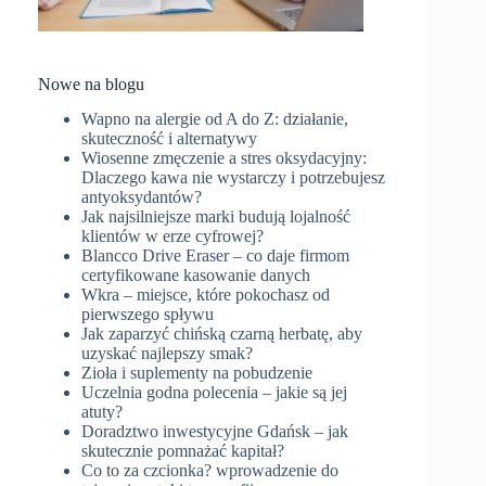
Nowe na blogu
Wapno na alergie od A do Z: działanie,
skuteczność i alternatywy
Wiosenne zmęczenie a stres oksydacyjny:
Dlaczego kawa nie wystarczy i potrzebujesz
antyoksydantów?
Jak najsilniejsze marki budują lojalność
klientów w erze cyfrowej?
Blancco Drive Eraser – co daje firmom
certyfikowane kasowanie danych
Wkra – miejsce, które pokochasz od
pierwszego spływu
Jak zaparzyć chińską czarną herbatę, aby
uzyskać najlepszy smak?
Zioła i suplementy na pobudzenie
Uczelnia godna polecenia – jakie są jej
atuty?
Doradztwo inwestycyjne Gdańsk – jak
skutecznie pomnażać kapitał?
Co to za czcionka? wprowadzenie do