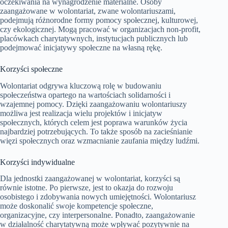
oczekiwania na wynagrodzenie materialne. Osoby
zaangażowane w wolontariat, zwane wolontariuszami,
podejmują różnorodne formy pomocy społecznej, kulturowej,
czy ekologicznej. Mogą pracować w organizacjach non-profit,
placówkach charytatywnych, instytucjach publicznych lub
podejmować inicjatywy społeczne na własną rękę.
Korzyści społeczne
Wolontariat odgrywa kluczową rolę w budowaniu
społeczeństwa opartego na wartościach solidarności i
wzajemnej pomocy. Dzięki zaangażowaniu wolontariuszy
możliwa jest realizacja wielu projektów i inicjatyw
społecznych, których celem jest poprawa warunków życia
najbardziej potrzebujących. To także sposób na zacieśnianie
więzi społecznych oraz wzmacnianie zaufania między ludźmi.
Korzyści indywidualne
Dla jednostki zaangażowanej w wolontariat, korzyści są
równie istotne. Po pierwsze, jest to okazja do rozwoju
osobistego i zdobywania nowych umiejętności. Wolontariusz
może doskonalić swoje kompetencje społeczne,
organizacyjne, czy interpersonalne. Ponadto, zaangażowanie
w działalność charytatywną może wpływać pozytywnie na