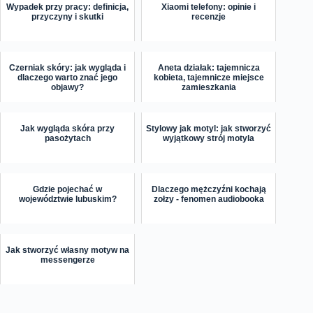
Wypadek przy pracy: definicja,
Xiaomi telefony: opinie i
przyczyny i skutki
recenzje
Czerniak skóry: jak wygląda i
Aneta działak: tajemnicza
dlaczego warto znać jego
kobieta, tajemnicze miejsce
objawy?
zamieszkania
Jak wygląda skóra przy
Stylowy jak motyl: jak stworzyć
pasożytach
wyjątkowy strój motyla
Gdzie pojechać w
Dlaczego mężczyźni kochają
województwie lubuskim?
zołzy - fenomen audiobooka
Jak stworzyć własny motyw na
messengerze