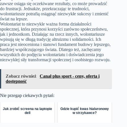
zawsze osiąga się oczekiwane rezultaty, co może prowadzić
do frustracji. Jednakże, przekraczając te trudności,
wolontariusze potrafią osiągnąć niezwykłe sukcesy i zmienić
świat na lepsze.
Wolontariat to niezwykle ważna forma działalności
społecznej, która przynosi korzyści zarówno społeczeństwu,
jak i jednostkom. Działając na rzecz innych, wolontariusze
wpisują się w długą tradycję altruizmu i solidarności. Ich
praca jest nieoceniona i stanowi fundament budowy lepszego,
bardziej współczującego świata. Dlatego też, zachęcamy
wszystkich do podjęcia wolontariatu i doświadczenia jego
niezwykłej siły transformacji społecznej i osobistego rozwoju.
Zobacz również
Canał plus sport - ceny, oferta i
dostępność
Nie przegap ciekawych pytań:
Jak zrobić screena na laptopie
Gdzie kupić kwas hialuronowy
dell
w strzykawce?