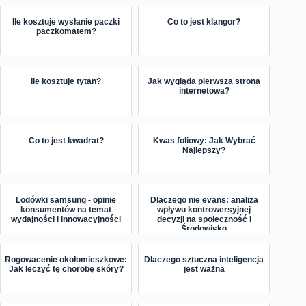
Ile kosztuje wysłanie paczki
Co to jest klangor?
paczkomatem?
Ile kosztuje tytan?
Jak wygląda pierwsza strona
internetowa?
Co to jest kwadrat?
Kwas foliowy: Jak Wybrać
Najlepszy?
Lodówki samsung - opinie
Dlaczego nie evans: analiza
konsumentów na temat
wpływu kontrowersyjnej
wydajności i innowacyjności
decyzji na społeczność i
Środowisko
Rogowacenie okołomieszkowe:
Dlaczego sztuczna inteligencja
Jak leczyć tę chorobę skóry?
jest ważna