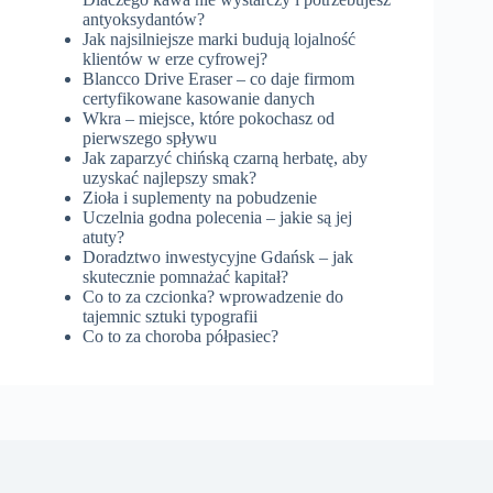
antyoksydantów?
Jak najsilniejsze marki budują lojalność
klientów w erze cyfrowej?
Blancco Drive Eraser – co daje firmom
certyfikowane kasowanie danych
Wkra – miejsce, które pokochasz od
pierwszego spływu
Jak zaparzyć chińską czarną herbatę, aby
uzyskać najlepszy smak?
Zioła i suplementy na pobudzenie
Uczelnia godna polecenia – jakie są jej
atuty?
Doradztwo inwestycyjne Gdańsk – jak
skutecznie pomnażać kapitał?
Co to za czcionka? wprowadzenie do
tajemnic sztuki typografii
Co to za choroba półpasiec?