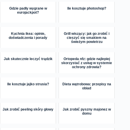
Gdzie padły wygrane w
Ile kosztuje photoshop?
eurojackpot?
Kuchnia ikea: opinie,
Grill wiszący: jak go zrobić i
doświadczenia i porady
cieszyć się smakiem na
świeżym powietrzu
Jak skutecznie leczyć trądzik
Ortopeda nfz: gdzie najlepiej
skorzystać z usług w systemie
ochrony zdrowia?
Ile kosztuje jajko strusia?
Dieta wątrobowa: przepisy na
obiad
Jak zrobić peeling skóry głowy
Jak zrobić pyszny majonez w
domu