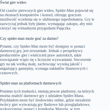
Świat gier wideo
Od czasów pierwszych gier wideo, Spider-Man pojawiał się
na ekranach komputerów i konsol, oferując graczom
możliwość wcielenia się w ulubionego superbohatera. Gry te
zazwyczaj jednak były płatne, wymagając zakupu, aby móc
cieszyć się wirtualnymi przygodami Pajączka.
Czy spider-man może grać za darmo?
Pytanie, czy Spider-Man może być dostępny w postaci
darmowej gry, jest zrozumiałe. Jednak z perspektywy
producentów gier i właścicieli praw autorskich, takie
rozwiązanie wiąże się z licznymi wyzwaniami. Stworzenie
gry na tak wielką skalę, zachowując wysoką jakość i
angażujący gameplay, wymaga nakładów finansowych i
czasowych.
Spider-man na platformach darmowych
Pomimo tych trudności, istnieją pewne platformy, na których
można znaleźć darmowe gry z udziałem Spider-Mana.
Przykładem może być środowisko online, gdzie niezależni
twórcy gier wytwarzają gry flashowe lub przeglądarkowe,
wykorzystując postaci z komiksów Marvela, w tym