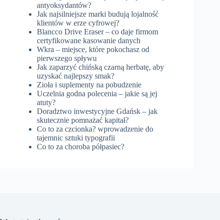
antyoksydantów?
Jak najsilniejsze marki budują lojalność
klientów w erze cyfrowej?
Blancco Drive Eraser – co daje firmom
certyfikowane kasowanie danych
Wkra – miejsce, które pokochasz od
pierwszego spływu
Jak zaparzyć chińską czarną herbatę, aby
uzyskać najlepszy smak?
Zioła i suplementy na pobudzenie
Uczelnia godna polecenia – jakie są jej
atuty?
Doradztwo inwestycyjne Gdańsk – jak
skutecznie pomnażać kapitał?
Co to za czcionka? wprowadzenie do
tajemnic sztuki typografii
Co to za choroba półpasiec?