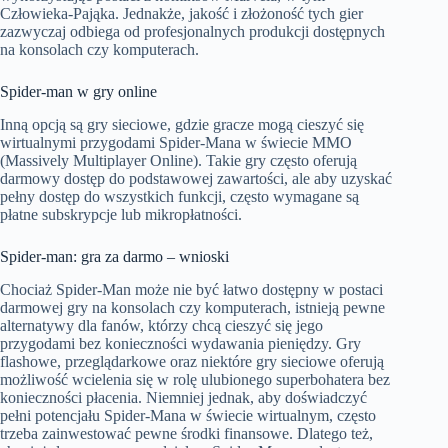
Człowieka-Pająka. Jednakże, jakość i złożoność tych gier
zazwyczaj odbiega od profesjonalnych produkcji dostępnych
na konsolach czy komputerach.
Spider-man w gry online
Inną opcją są gry sieciowe, gdzie gracze mogą cieszyć się
wirtualnymi przygodami Spider-Mana w świecie MMO
(Massively Multiplayer Online). Takie gry często oferują
darmowy dostęp do podstawowej zawartości, ale aby uzyskać
pełny dostęp do wszystkich funkcji, często wymagane są
płatne subskrypcje lub mikropłatności.
Spider-man: gra za darmo – wnioski
Chociaż Spider-Man może nie być łatwo dostępny w postaci
darmowej gry na konsolach czy komputerach, istnieją pewne
alternatywy dla fanów, którzy chcą cieszyć się jego
przygodami bez konieczności wydawania pieniędzy. Gry
flashowe, przeglądarkowe oraz niektóre gry sieciowe oferują
możliwość wcielenia się w rolę ulubionego superbohatera bez
konieczności płacenia. Niemniej jednak, aby doświadczyć
pełni potencjału Spider-Mana w świecie wirtualnym, często
trzeba zainwestować pewne środki finansowe. Dlatego też,