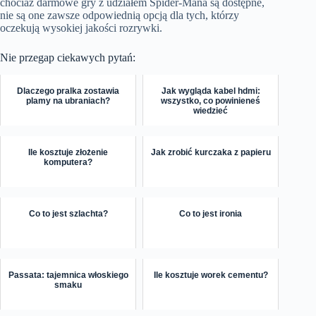
chociaż darmowe gry z udziałem Spider-Mana są dostępne,
nie są one zawsze odpowiednią opcją dla tych, którzy
oczekują wysokiej jakości rozrywki.
Nie przegap ciekawych pytań:
Dlaczego pralka zostawia
Jak wygląda kabel hdmi:
plamy na ubraniach?
wszystko, co powinieneś
wiedzieć
Ile kosztuje złożenie
Jak zrobić kurczaka z papieru
komputera?
Co to jest szlachta?
Co to jest ironia
Passata: tajemnica włoskiego
Ile kosztuje worek cementu?
smaku