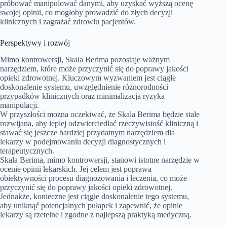
próbować manipulować danymi, aby uzyskać wyższą ocenę
swojej opinii, co mogłoby prowadzić do złych decyzji
klinicznych i zagrażać zdrowiu pacjentów.
Perspektywy i rozwój
Mimo kontrowersji, Skala Berima pozostaje ważnym
narzędziem, które może przyczynić się do poprawy jakości
opieki zdrowotnej. Kluczowym wyzwaniem jest ciągłe
doskonalenie systemu, uwzględnienie różnorodności
przypadków klinicznych oraz minimalizacja ryzyka
manipulacji.
W przyszłości można oczekiwać, że Skala Berima będzie stale
rozwijana, aby lepiej odzwierciedlać rzeczywistość kliniczną i
stawać się jeszcze bardziej przydatnym narzędziem dla
lekarzy w podejmowaniu decyzji diagnostycznych i
terapeutycznych.
Skala Berima, mimo kontrowersji, stanowi istotne narzędzie w
ocenie opinii lekarskich. Jej celem jest poprawa
obiektywności procesu diagnozowania i leczenia, co może
przyczynić się do poprawy jakości opieki zdrowotnej.
Jednakże, konieczne jest ciągłe doskonalenie tego systemu,
aby uniknąć potencjalnych pułapek i zapewnić, że opinie
lekarzy są rzetelne i zgodne z najlepszą praktyką medyczną.