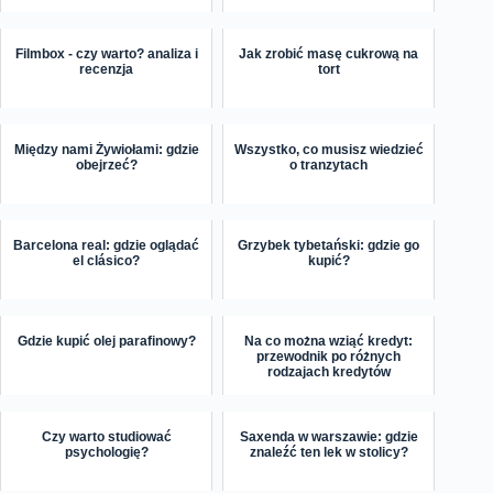
Filmbox - czy warto? analiza i
Jak zrobić masę cukrową na
recenzja
tort
Między nami Żywiołami: gdzie
Wszystko, co musisz wiedzieć
obejrzeć?
o tranzytach
Barcelona real: gdzie oglądać
Grzybek tybetański: gdzie go
el clásico?
kupić?
Gdzie kupić olej parafinowy?
Na co można wziąć kredyt:
przewodnik po różnych
rodzajach kredytów
Czy warto studiować
Saxenda w warszawie: gdzie
psychologię?
znaleźć ten lek w stolicy?