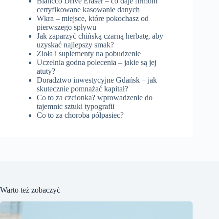
Blancco Drive Eraser – co daje firmom
certyfikowane kasowanie danych
Wkra – miejsce, które pokochasz od
pierwszego spływu
Jak zaparzyć chińską czarną herbatę, aby
uzyskać najlepszy smak?
Zioła i suplementy na pobudzenie
Uczelnia godna polecenia – jakie są jej
atuty?
Doradztwo inwestycyjne Gdańsk – jak
skutecznie pomnażać kapitał?
Co to za czcionka? wprowadzenie do
tajemnic sztuki typografii
Co to za choroba półpasiec?
Warto też zobaczyć