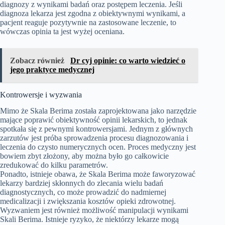
diagnozy z wynikami badań oraz postępem leczenia. Jeśli
diagnoza lekarza jest zgodna z obiektywnymi wynikami, a
pacjent reaguje pozytywnie na zastosowane leczenie, to
wówczas opinia ta jest wyżej oceniana.
Zobacz również
Dr cyj opinie: co warto wiedzieć o
jego praktyce medycznej
Kontrowersje i wyzwania
Mimo że Skala Berima została zaprojektowana jako narzędzie
mające poprawić obiektywność opinii lekarskich, to jednak
spotkała się z pewnymi kontrowersjami. Jednym z głównych
zarzutów jest próba sprowadzenia procesu diagnozowania i
leczenia do czysto numerycznych ocen. Proces medyczny jest
bowiem zbyt złożony, aby można było go całkowicie
zredukować do kilku parametrów.
Ponadto, istnieje obawa, że Skala Berima może faworyzować
lekarzy bardziej skłonnych do zlecania wielu badań
diagnostycznych, co może prowadzić do nadmiernej
medicalizacji i zwiększania kosztów opieki zdrowotnej.
Wyzwaniem jest również możliwość manipulacji wynikami
Skali Berima. Istnieje ryzyko, że niektórzy lekarze mogą