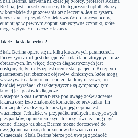
Skala Berima, nazwana na cześć jej twórcy, profesora Adama
Berima, jest narzędziem oceny i kategoryzacji opinii lekarzy
w kontekście diagnozowania oraz leczenia. Jest to system,
który stara się przynieść obiektywność do procesu oceny,
eliminując w pewnym stopniu subiektywne czynniki, które
mogą wpływać na decyzje lekarzy.
Jak działa skala berima?
Skala Berima opiera się na kilku kluczowych parametrach.
Pierwszym z nich jest dostępność badań laboratoryjnych oraz
obrazowych. Im więcej danych diagnostycznych jest
dostępnych, tym łatwiej jest ocenić stan pacjenta. Kolejnym
parametrem jest obecność objawów klinicznych, które mogą
wskazywać na konkretne schorzenia. Innymi słowy, im
bardziej wyraźne i charakterystyczne są symptomy, tym
łatwiej jest postawić diagnozę.
Następnie Skala Berima bierze pod uwagę doświadczenie
lekarza oraz jego znajomość konkretnego przypadku. Im
bardziej doświadczony lekarz, tym jego opinia jest
ważniejsza. Jednakże, w przypadku trudnych i nietypowych
przypadków, opinie młodszych lekarzy również mogą być
cenne, dlatego też skalę Berima można dostosować do
uwzględnienia różnych poziomów doświadczenia.
Ostatecznie, Skala Berima bierze pod uwagę zgodność