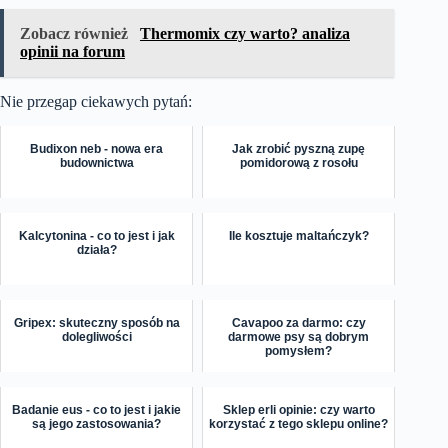
Zobacz również
Thermomix czy warto? analiza
opinii na forum
Nie przegap ciekawych pytań:
Budixon neb - nowa era
Jak zrobić pyszną zupę
budownictwa
pomidorową z rosołu
Kalcytonina - co to jest i jak
Ile kosztuje maltańczyk?
działa?
Gripex: skuteczny sposób na
Cavapoo za darmo: czy
dolegliwości
darmowe psy są dobrym
pomysłem?
Badanie eus - co to jest i jakie
Sklep erli opinie: czy warto
są jego zastosowania?
korzystać z tego sklepu online?