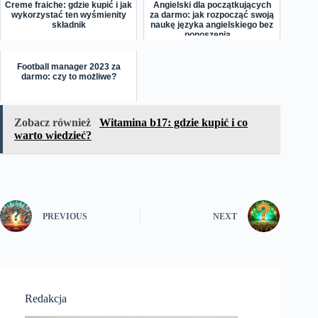
Creme fraiche: gdzie kupić i jak
Angielski dla początkujących
wykorzystać ten wyśmienity
za darmo: jak rozpocząć swoją
składnik
naukę języka angielskiego bez
ponoszenia ...
Football manager 2023 za
darmo: czy to możliwe?
Zobacz również
Witamina b17: gdzie kupić i co
warto wiedzieć?
PREVIOUS
NEXT
Redakcja