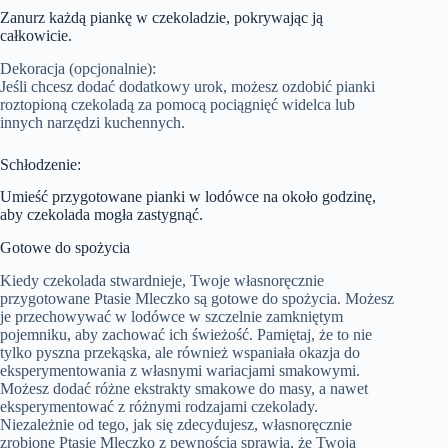
Zanurz każdą piankę w czekoladzie, pokrywając ją
całkowicie.
Dekoracja (opcjonalnie):
Jeśli chcesz dodać dodatkowy urok, możesz ozdobić pianki
roztopioną czekoladą za pomocą pociągnięć widelca lub
innych narzędzi kuchennych.
Schłodzenie:
Umieść przygotowane pianki w lodówce na około godzinę,
aby czekolada mogła zastygnąć.
Gotowe do spożycia
Kiedy czekolada stwardnieje, Twoje własnoręcznie
przygotowane Ptasie Mleczko są gotowe do spożycia. Możesz
je przechowywać w lodówce w szczelnie zamkniętym
pojemniku, aby zachować ich świeżość. Pamiętaj, że to nie
tylko pyszna przekąska, ale również wspaniała okazja do
eksperymentowania z własnymi wariacjami smakowymi.
Możesz dodać różne ekstrakty smakowe do masy, a nawet
eksperymentować z różnymi rodzajami czekolady.
Niezależnie od tego, jak się zdecydujesz, własnoręcznie
zrobione Ptasie Mleczko z pewnością sprawią, że Twoja