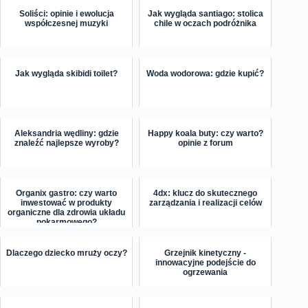
Soliści: opinie i ewolucja
Jak wygląda santiago: stolica
współczesnej muzyki
chile w oczach podróżnika
Jak wygląda skibidi toilet?
Woda wodorowa: gdzie kupić?
Aleksandria wędliny: gdzie
Happy koala buty: czy warto?
znaleźć najlepsze wyroby?
opinie z forum
Organix gastro: czy warto
4dx: klucz do skutecznego
inwestować w produkty
zarządzania i realizacji celów
organiczne dla zdrowia układu
pokarmowego?
Dlaczego dziecko mruży oczy?
Grzejnik kinetyczny -
innowacyjne podejście do
ogrzewania