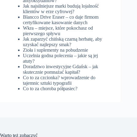
antyoksydantów?
Jak najsilniejsze marki budują lojalność
klientów w erze cyfrowej?
Blancco Drive Eraser – co daje firmom
certyfikowane kasowanie danych
Wkra – miejsce, które pokochasz od
pierwszego spływu
Jak zaparzyć chińską czarną herbatę, aby
uzyskać najlepszy smak?
Zioła i suplementy na pobudzenie
Uczelnia godna polecenia – jakie są jej
atuty?
Doradztwo inwestycyjne Gdańsk – jak
skutecznie pomnażać kapitał?
Co to za czcionka? wprowadzenie do
tajemnic sztuki typografii
Co to za choroba półpasiec?
Warto też zobaczyć