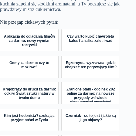
kuchnia zapełni się słodkimi aromatami, a Ty poczujesz się jak
prawdziwy mistrz cukiernictwa.
Nie przegap ciekawych pytań:
Aplikacja do oglądania filmów
Czy warto kupić chevroleta
za darmo: nowy wymiar
kalos? analiza zalet i wad
rozrywki
Gemy za darmo: czy to
Egzorcysta wyznawca: gdzie
możliwe?
obejrzeć ten porywający film?
Krajobrazy do druku za darmo:
Zranione ptaki - odcinek 202
odkryj Świat sztuki i natury w
online za darmo: najnowsze
twoim domu
przygody w świecie
niesamowitej opowieści
Kim jest hedonista? szukając
Czerniak - co to jest i jakie są
przyjemności w Życiu
jego objawy?