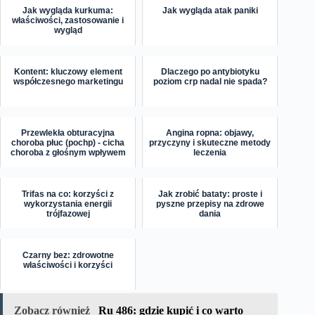
Jak wygląda kurkuma:
Jak wygląda atak paniki
właściwości, zastosowanie i
wygląd
Kontent: kluczowy element
Dlaczego po antybiotyku
współczesnego marketingu
poziom crp nadal nie spada?
Przewlekła obturacyjna
Angina ropna: objawy,
choroba płuc (pochp) - cicha
przyczyny i skuteczne metody
choroba z głośnym wpływem
leczenia
Trifas na co: korzyści z
Jak zrobić bataty: proste i
wykorzystania energii
pyszne przepisy na zdrowe
trójfazowej
dania
Czarny bez: zdrowotne
właściwości i korzyści
Zobacz również
Ru 486: gdzie kupić i co warto