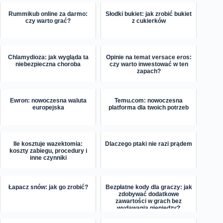
Rummikub online za darmo:
Słodki bukiet: jak zrobić bukiet
czy warto grać?
z cukierków
Chlamydioza: jak wygląda ta
Opinie na temat versace eros:
niebezpieczna choroba
czy warto inwestować w ten
zapach?
Ewron: nowoczesna waluta
Temu.com: nowoczesna
europejska
platforma dla twoich potrzeb
Ile kosztuje wazektomia:
Dlaczego ptaki nie razi prądem
koszty zabiegu, procedury i
inne czynniki
Łapacz snów: jak go zrobić?
Bezpłatne kody dla graczy: jak
zdobywać dodatkowe
zawartości w grach bez
wydawania pieniędzy?