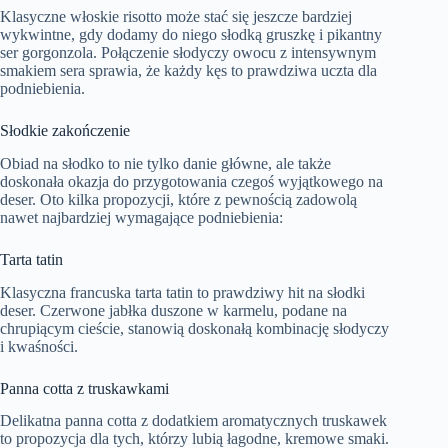
Klasyczne włoskie risotto może stać się jeszcze bardziej
wykwintne, gdy dodamy do niego słodką gruszkę i pikantny
ser gorgonzola. Połączenie słodyczy owocu z intensywnym
smakiem sera sprawia, że każdy kęs to prawdziwa uczta dla
podniebienia.
Słodkie zakończenie
Obiad na słodko to nie tylko danie główne, ale także
doskonała okazja do przygotowania czegoś wyjątkowego na
deser. Oto kilka propozycji, które z pewnością zadowolą
nawet najbardziej wymagające podniebienia:
Tarta tatin
Klasyczna francuska tarta tatin to prawdziwy hit na słodki
deser. Czerwone jabłka duszone w karmelu, podane na
chrupiącym cieście, stanowią doskonałą kombinację słodyczy
i kwaśności.
Panna cotta z truskawkami
Delikatna panna cotta z dodatkiem aromatycznych truskawek
to propozycja dla tych, którzy lubią łagodne, kremowe smaki.