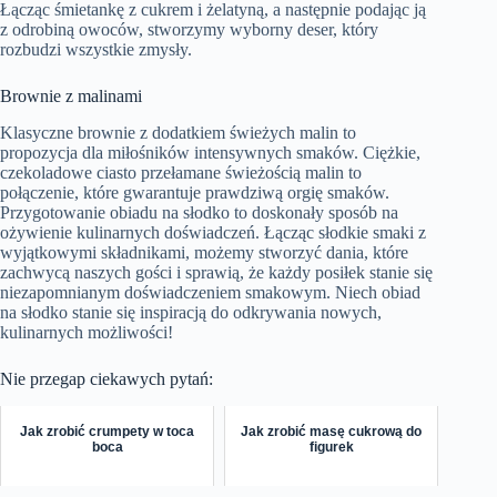
Łącząc śmietankę z cukrem i żelatyną, a następnie podając ją
z odrobiną owoców, stworzymy wyborny deser, który
rozbudzi wszystkie zmysły.
Brownie z malinami
Klasyczne brownie z dodatkiem świeżych malin to
propozycja dla miłośników intensywnych smaków. Ciężkie,
czekoladowe ciasto przełamane świeżością malin to
połączenie, które gwarantuje prawdziwą orgię smaków.
Przygotowanie obiadu na słodko to doskonały sposób na
ożywienie kulinarnych doświadczeń. Łącząc słodkie smaki z
wyjątkowymi składnikami, możemy stworzyć dania, które
zachwycą naszych gości i sprawią, że każdy posiłek stanie się
niezapomnianym doświadczeniem smakowym. Niech obiad
na słodko stanie się inspiracją do odkrywania nowych,
kulinarnych możliwości!
Nie przegap ciekawych pytań:
Jak zrobić crumpety w toca
Jak zrobić masę cukrową do
boca
figurek