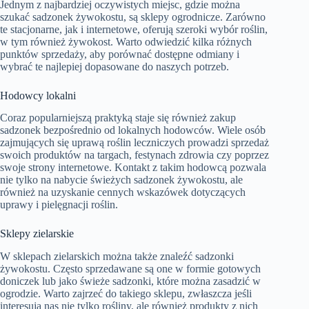
Jednym z najbardziej oczywistych miejsc, gdzie można
szukać sadzonek żywokostu, są sklepy ogrodnicze. Zarówno
te stacjonarne, jak i internetowe, oferują szeroki wybór roślin,
w tym również żywokost. Warto odwiedzić kilka różnych
punktów sprzedaży, aby porównać dostępne odmiany i
wybrać te najlepiej dopasowane do naszych potrzeb.
Hodowcy lokalni
Coraz popularniejszą praktyką staje się również zakup
sadzonek bezpośrednio od lokalnych hodowców. Wiele osób
zajmujących się uprawą roślin leczniczych prowadzi sprzedaż
swoich produktów na targach, festynach zdrowia czy poprzez
swoje strony internetowe. Kontakt z takim hodowcą pozwala
nie tylko na nabycie świeżych sadzonek żywokostu, ale
również na uzyskanie cennych wskazówek dotyczących
uprawy i pielęgnacji roślin.
Sklepy zielarskie
W sklepach zielarskich można także znaleźć sadzonki
żywokostu. Często sprzedawane są one w formie gotowych
doniczek lub jako świeże sadzonki, które można zasadzić w
ogrodzie. Warto zajrzeć do takiego sklepu, zwłaszcza jeśli
interesują nas nie tylko rośliny, ale również produkty z nich