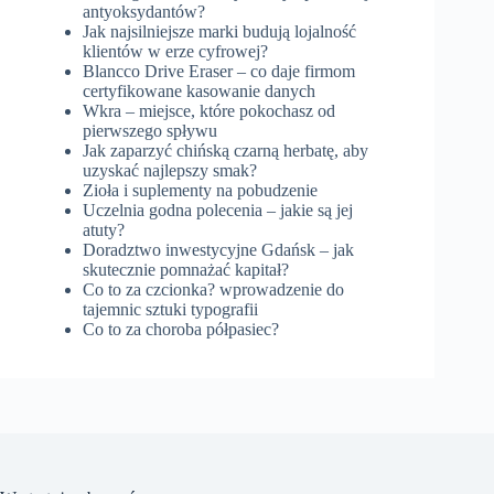
antyoksydantów?
Jak najsilniejsze marki budują lojalność
klientów w erze cyfrowej?
Blancco Drive Eraser – co daje firmom
certyfikowane kasowanie danych
Wkra – miejsce, które pokochasz od
pierwszego spływu
Jak zaparzyć chińską czarną herbatę, aby
uzyskać najlepszy smak?
Zioła i suplementy na pobudzenie
Uczelnia godna polecenia – jakie są jej
atuty?
Doradztwo inwestycyjne Gdańsk – jak
skutecznie pomnażać kapitał?
Co to za czcionka? wprowadzenie do
tajemnic sztuki typografii
Co to za choroba półpasiec?