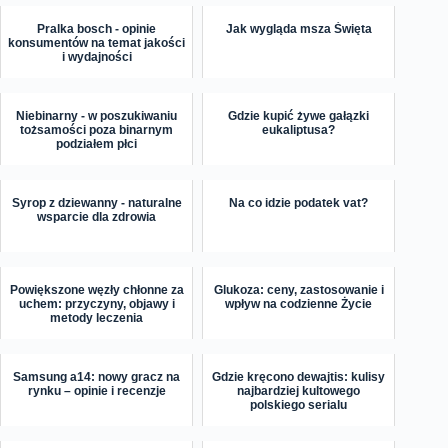
Pralka bosch - opinie
Jak wygląda msza Święta
konsumentów na temat jakości
i wydajności
Niebinarny - w poszukiwaniu
Gdzie kupić żywe gałązki
tożsamości poza binarnym
eukaliptusa?
podziałem płci
Syrop z dziewanny - naturalne
Na co idzie podatek vat?
wsparcie dla zdrowia
Powiększone węzły chłonne za
Glukoza: ceny, zastosowanie i
uchem: przyczyny, objawy i
wpływ na codzienne Życie
metody leczenia
Samsung a14: nowy gracz na
Gdzie kręcono dewajtis: kulisy
rynku – opinie i recenzje
najbardziej kultowego
polskiego serialu