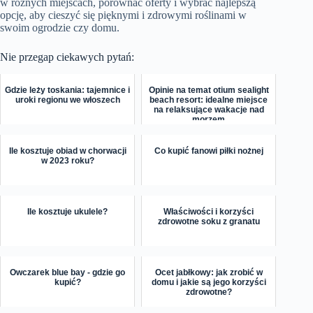
w różnych miejscach, porównać oferty i wybrać najlepszą
opcję, aby cieszyć się pięknymi i zdrowymi roślinami w
swoim ogrodzie czy domu.
Nie przegap ciekawych pytań:
Gdzie leży toskania: tajemnice i
Opinie na temat otium sealight
uroki regionu we włoszech
beach resort: idealne miejsce
na relaksujące wakacje nad
morzem
Ile kosztuje obiad w chorwacji
Co kupić fanowi piłki nożnej
w 2023 roku?
Ile kosztuje ukulele?
Właściwości i korzyści
zdrowotne soku z granatu
Owczarek blue bay - gdzie go
Ocet jabłkowy: jak zrobić w
kupić?
domu i jakie są jego korzyści
zdrowotne?