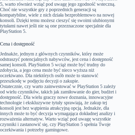
5, warto również wziąć pod uwagę jego zgodność wsteczną.
Choć nie wszystkie gry z poprzednich generacji są
kompatybilne, wiele z nich działa bezproblemowo na nowej
konsoli. Dzięki temu możesz cieszyć się swoimi ulubionymi
tytułami nawet jeśli nie są one przeznaczone specjalnie dla
PlayStation 5.
Cena i dostępność
Jednakże, jednym z głównych czynników, który może
odstraszyć potencjalnych nabywców, jest cena i dostępność
samej konsoli. PlayStation 5 wciąż może być trudny do
zdobycia, a jego cena może być nieco wyższa niż
oczekiwano. Dla niektórych osób może to stanowić
przeszkodę w podjęciu decyzji o zakupie.
Ostatecznie, czy warto zainwestować w PlayStation 5 zależy
od wielu czynników, takich jak zamiłowanie do gier, budżet i
dostępność. Dla wielu graczy nowe doznania, innowacyjne
technologie i ekskluzywne tytuły sprawiają, że zakup tej
konsoli jest bez wątpienia atrakcyjną opcją. Jednakże, dla
innych może to być decyzja wymagająca dokładnej analizy i
rozważenia alternatyw. Warto wziąć pod uwagę wszystkie
czynniki i zastanowić się, czy PlayStation 5 spełnia Twoje
oczekiwania i potrzeby gamingowe.