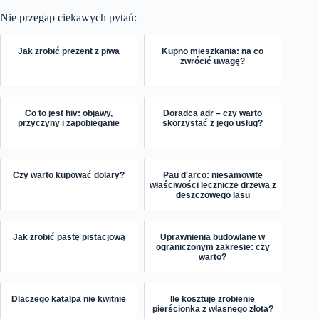
Nie przegap ciekawych pytań:
Jak zrobić prezent z piwa
Kupno mieszkania: na co
zwrócić uwagę?
Co to jest hiv: objawy,
Doradca adr – czy warto
przyczyny i zapobieganie
skorzystać z jego usług?
Czy warto kupować dolary?
Pau d'arco: niesamowite
właściwości lecznicze drzewa z
deszczowego lasu
Jak zrobić pastę pistacjową
Uprawnienia budowlane w
ograniczonym zakresie: czy
warto?
Dlaczego katalpa nie kwitnie
Ile kosztuje zrobienie
pierścionka z własnego złota?