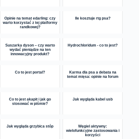
Opinie na temat edarling: czy
Ile kosztuje rtg psa?
warto korzystać z tej platformy
randkowej?
Suszarka dyson – czy warto
Hydrochloridum - co to jest?
wydać pieniądze na ten
innowacyjny produkt?
Co to jest portal?
Karma dla psa a debata na
temat mięsa: opinie na forum
Co to jest akapit i jak go
Jak wygląda kabel usb
stosować w piśmie?
Jak wygląda grzybica stóp
Węgiel aktywny:
wielofunkcyjne zastosowania i
korzyści