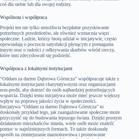
coś dla siebie lub dla swojej rodziny.
Wspólnota i współpraca
Projekt ten nie tylko umożliwia bezpłatne pozyskiwanie
potrzebnych przedmiotów, ale również wzmacnia więzi
społeczne. Ludzie, którzy biorą udział w inicjatywie, często
opowiadają o poczuciu satysfakcji płynącym z pomagania
innym oraz o radości z odkrywania skarbów wśród rzeczy,
które inni zdecydowali się podzielić.
Współpraca z lokalnymi instytucjami
“Oddam za darmo Dąbrowa Górnicza” współpracuje także z
lokalnymi instytucjami charytatywnymi oraz organizacjami
non-profit, aby dotrzeć do osób najbardziej potrzebujących
wsparcia. Dzięki temu inicjatywa może mieć jeszcze większy
wpływ na poprawę jakości życia w społeczności.
Inicjatywa “Oddam za darmo Dąbrowa Górnicza” to
doskonały przykład tego, jak zaangażowanie społeczne może
przyczynić się do budowania lepszego świata. Dzięki prostym
działaniom mieszkańców miasta, wiele osób może znaleźć
pomoc w najróżniejszych formach. To także doskonały
sposób na zmniejszanie marnotrawstwa i promowanie