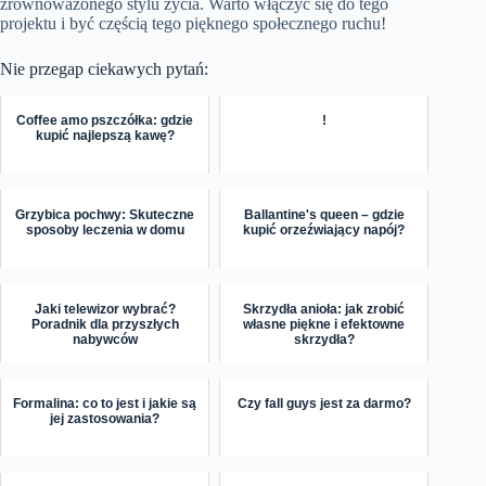
zrównoważonego stylu życia. Warto włączyć się do tego
projektu i być częścią tego pięknego społecznego ruchu!
Nie przegap ciekawych pytań:
Coffee amo pszczółka: gdzie
!
kupić najlepszą kawę?
Grzybica pochwy: Skuteczne
Ballantine's queen – gdzie
sposoby leczenia w domu
kupić orzeźwiający napój?
Jaki telewizor wybrać?
Skrzydła anioła: jak zrobić
Poradnik dla przyszłych
własne piękne i efektowne
nabywców
skrzydła?
Formalina: co to jest i jakie są
Czy fall guys jest za darmo?
jej zastosowania?