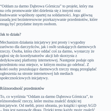
“Oddam za darmo Dąbrowa Górnicza” to projekt, który ma
na celu promowanie idei dzielenia się z innymi oraz
budowanie wspólnoty opartej na solidarności. Jego główną
zasadą jest bezinteresowne przekazywanie przedmiotów, które
mogą być przydatne innym osobom.
Jak to działa?
Mechanizm działania inicjatywy jest prosty i wygodny
zarówno dla darczyńców, jak i osób szukających darmowych
rzeczy. Osoba, która chce oddać coś za darmo, wystarczy że
zgłosi się do koordynatorów akcji lub skorzysta z
dedykowanej platformy internetowej. Następnie podaje opis
przedmiotu oraz miejsce, w którym można go odebrać. Z
kolei osoby poszukujące darmowych rzeczy mogą przeglądać
ogłoszenia na stronie internetowej lub mediach
społecznościowych inicjatywy.
Różnorodność przedmiotów
To, co wyróżnia “Oddam za darmo Dąbrowa Górnicza”, to
różnorodność rzeczy, które można znaleźć dzięki tej
inicjatywie. Od mebli, przez ubrania, po książki i sprzęt AGD
– lista jest naprawdę długa. Dzięki temu każdy może znaleźć