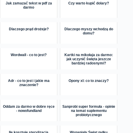
Jak zamazać tekst w pdf za
Czy warto kupić dolary?
darmo
Dlaczego prąd drożeje?
Dlaczego myszy wchodzą do
domu?
Wordwall - co to jest?
Kartki na mikołaja za darmo:
jak uczynić święta jeszcze
bardziej radosnymi?
Adr - co to jest i jakie ma
Opony xl: co to znaczy?
znaczenie?
Oddam za darmo w dobre ręce
Sanprobi super formuła - opinie
- nowofundland
na temat suplementu
probiotycznego
Ile kosztuje sterylizacja
Wspaniały Świat pyłku