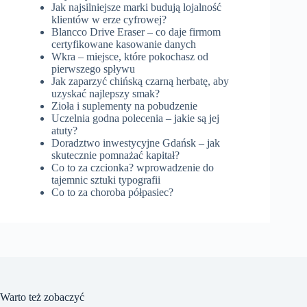
Jak najsilniejsze marki budują lojalność
klientów w erze cyfrowej?
Blancco Drive Eraser – co daje firmom
certyfikowane kasowanie danych
Wkra – miejsce, które pokochasz od
pierwszego spływu
Jak zaparzyć chińską czarną herbatę, aby
uzyskać najlepszy smak?
Zioła i suplementy na pobudzenie
Uczelnia godna polecenia – jakie są jej
atuty?
Doradztwo inwestycyjne Gdańsk – jak
skutecznie pomnażać kapitał?
Co to za czcionka? wprowadzenie do
tajemnic sztuki typografii
Co to za choroba półpasiec?
Warto też zobaczyć