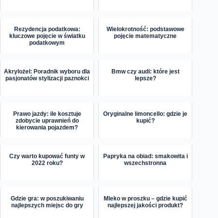
Rezydencja podatkowa:
Wielokrotność: podstawowe
kluczowe pojęcie w światku
pojęcie matematyczne
podatkowym
Akrylożel: Poradnik wyboru dla
Bmw czy audi: które jest
pasjonatów stylizacji paznokci
lepsze?
Prawo jazdy: ile kosztuje
Oryginalne limoncello: gdzie je
zdobycie uprawnień do
kupić?
kierowania pojazdem?
Czy warto kupować funty w
Papryka na obiad: smakowita i
2022 roku?
wszechstronna
Gdzie gra: w poszukiwaniu
Mleko w proszku – gdzie kupić
najlepszych miejsc do gry
najlepszej jakości produkt?