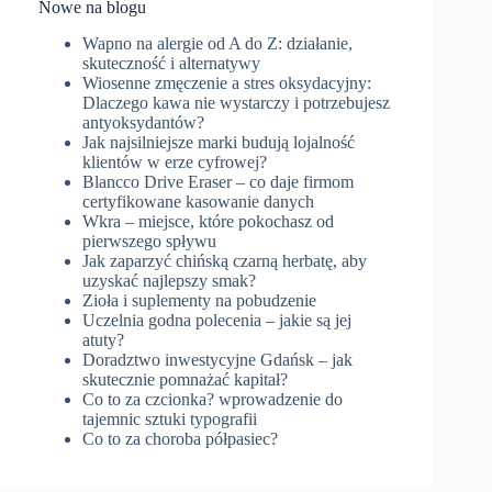
Nowe na blogu
Wapno na alergie od A do Z: działanie,
skuteczność i alternatywy
Wiosenne zmęczenie a stres oksydacyjny:
Dlaczego kawa nie wystarczy i potrzebujesz
antyoksydantów?
Jak najsilniejsze marki budują lojalność
klientów w erze cyfrowej?
Blancco Drive Eraser – co daje firmom
certyfikowane kasowanie danych
Wkra – miejsce, które pokochasz od
pierwszego spływu
Jak zaparzyć chińską czarną herbatę, aby
uzyskać najlepszy smak?
Zioła i suplementy na pobudzenie
Uczelnia godna polecenia – jakie są jej
atuty?
Doradztwo inwestycyjne Gdańsk – jak
skutecznie pomnażać kapitał?
Co to za czcionka? wprowadzenie do
tajemnic sztuki typografii
Co to za choroba półpasiec?