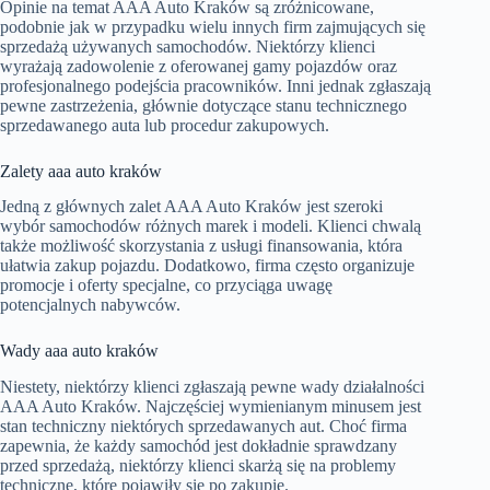
Opinie na temat AAA Auto Kraków są zróżnicowane,
podobnie jak w przypadku wielu innych firm zajmujących się
sprzedażą używanych samochodów. Niektórzy klienci
wyrażają zadowolenie z oferowanej gamy pojazdów oraz
profesjonalnego podejścia pracowników. Inni jednak zgłaszają
pewne zastrzeżenia, głównie dotyczące stanu technicznego
sprzedawanego auta lub procedur zakupowych.
Zalety aaa auto kraków
Jedną z głównych zalet AAA Auto Kraków jest szeroki
wybór samochodów różnych marek i modeli. Klienci chwalą
także możliwość skorzystania z usługi finansowania, która
ułatwia zakup pojazdu. Dodatkowo, firma często organizuje
promocje i oferty specjalne, co przyciąga uwagę
potencjalnych nabywców.
Wady aaa auto kraków
Niestety, niektórzy klienci zgłaszają pewne wady działalności
AAA Auto Kraków. Najczęściej wymienianym minusem jest
stan techniczny niektórych sprzedawanych aut. Choć firma
zapewnia, że każdy samochód jest dokładnie sprawdzany
przed sprzedażą, niektórzy klienci skarżą się na problemy
techniczne, które pojawiły się po zakupie.