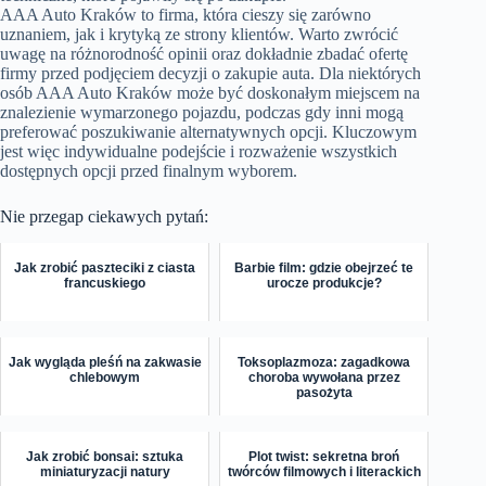
AAA Auto Kraków to firma, która cieszy się zarówno
uznaniem, jak i krytyką ze strony klientów. Warto zwrócić
uwagę na różnorodność opinii oraz dokładnie zbadać ofertę
firmy przed podjęciem decyzji o zakupie auta. Dla niektórych
osób AAA Auto Kraków może być doskonałym miejscem na
znalezienie wymarzonego pojazdu, podczas gdy inni mogą
preferować poszukiwanie alternatywnych opcji. Kluczowym
jest więc indywidualne podejście i rozważenie wszystkich
dostępnych opcji przed finalnym wyborem.
Nie przegap ciekawych pytań:
Jak zrobić paszteciki z ciasta
Barbie film: gdzie obejrzeć te
francuskiego
urocze produkcje?
Jak wygląda pleśń na zakwasie
Toksoplazmoza: zagadkowa
chlebowym
choroba wywołana przez
pasożyta
Jak zrobić bonsai: sztuka
Plot twist: sekretna broń
miniaturyzacji natury
twórców filmowych i literackich