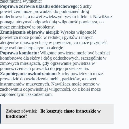
zalet można wymienić:
Poprawa zdrowia układu oddechowego:
Suchy
powietrzem może prowadzić do podrażnień dróg
oddechowych, a nawet zwiększyć ryzyko infekcji. Nawilżacz
pomaga utrzymać odpowiednią wilgotność powietrza, co
może zmniejszyć te problemy.
Zmniejszenie objawów alergii:
Wysoka wilgotność
powietrza może pomóc w redukcji pyłków i innych
alergenów unoszących się w powietrzu, co może przynieść
ulgę osobom cierpiącym na alergie.
Poprawa komfortu:
Wilgotne powietrze może być bardziej
komfortowe dla skóry i dróg oddechowych, szczególnie w
zimowych miesiącach, gdy ogrzewanie powietrza w
pomieszczeniach prowadzi do jego przesuszenia.
Zapobieganie uszkodzeniom:
Suchy powietrzem może
prowadzić do uszkodzenia mebli, parkietów, a nawet
instrumentów muzycznych. Nawilżacz może pomóc w
zachowaniu odpowiedniej wilgotności, co z kolei może
zapobiec tym uszkodzeniom.
Zobacz również
Ile kosztuje ciasto francuskie w
biedronce?