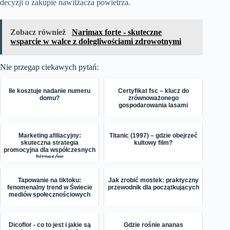
decyzji o zakupie nawilżacza powietrza.
Zobacz również
Narimax forte - skuteczne
wsparcie w walce z dolegliwościami zdrowotnymi
Nie przegap ciekawych pytań:
Ile kosztuje nadanie numeru
Certyfikat fsc – klucz do
domu?
zrównoważonego
gospodarowania lasami
Marketing afiliacyjny:
Titanic (1997) – gdzie obejrzeć
skuteczna strategia
kultowy film?
promocyjna dla współczesnych
biznesów
Tapowanie na tiktoku:
Jak zrobić mostek: praktyczny
fenomenalny trend w Świecie
przewodnik dla początkujących
mediów społecznościowych
Dicoflor - co to jest i jakie są
Gdzie rośnie ananas