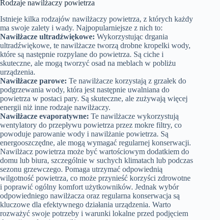
Rodzaje nawilżaczy powietrza
Istnieje kilka rodzajów nawilżaczy powietrza, z których każdy
ma swoje zalety i wady. Najpopularniejsze z nich to:
Nawilżacze ultradźwiękowe:
Wykorzystując drgania
ultradźwiękowe, te nawilżacze tworzą drobne kropelki wody,
które są następnie rozpylane do powietrza. Są ciche i
skuteczne, ale mogą tworzyć osad na meblach w pobliżu
urządzenia.
Nawilżacze parowe:
Te nawilżacze korzystają z grzałek do
podgrzewania wody, która jest następnie uwalniana do
powietrza w postaci pary. Są skuteczne, ale zużywają więcej
energii niż inne rodzaje nawilżaczy.
Nawilżacze evaporatywne:
Te nawilżacze wykorzystują
wentylatory do przepływu powietrza przez mokre filtry, co
powoduje parowanie wody i nawilżanie powietrza. Są
energooszczędne, ale mogą wymagać regularnej konserwacji.
Nawilżacz powietrza może być wartościowym dodatkiem do
domu lub biura, szczególnie w suchych klimatach lub podczas
sezonu grzewczego. Pomaga utrzymać odpowiednią
wilgotność powietrza, co może przynieść korzyści zdrowotne
i poprawić ogólny komfort użytkowników. Jednak wybór
odpowiedniego nawilżacza oraz regularna konserwacja są
kluczowe dla efektywnego działania urządzenia. Warto
rozważyć swoje potrzeby i warunki lokalne przed podjęciem