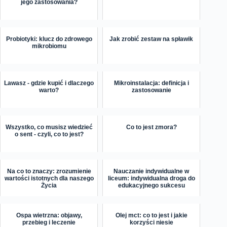
jego zastosowania?
Probiotyki: klucz do zdrowego
Jak zrobić zestaw na spławik
mikrobiomu
Lawasz - gdzie kupić i dlaczego
Mikroinstalacja: definicja i
warto?
zastosowanie
Wszystko, co musisz wiedzieć
Co to jest zmora?
o sent - czyli, co to jest?
Na co to znaczy: zrozumienie
Nauczanie indywidualne w
wartości istotnych dla naszego
liceum: indywidualna droga do
Życia
edukacyjnego sukcesu
Ospa wietrzna: objawy,
Olej mct: co to jest i jakie
przebieg i leczenie
korzyści niesie