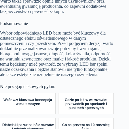
Warto także sprawdzić opinie innych użytkowników oraz
ewentualną gwarancję producenta, co zapewni dodatkowe
bezpieczeństwo i pewność zakupu.
Podsumowanie
Wybór odpowiedniego LED baru może być kluczowy dla
ostatecznego efektu oświetleniowego w danym
pomieszczeniu czy przestrzeni. Przed podjęciem decyzji warto
dokładnie przeanalizować swoje potrzeby i wymagania,
biorąc pod uwagę jasność, długość, kolor światła, odporność
na warunki zewnętrzne oraz markę i jakość produktu. Dzięki
temu będziemy mieć pewność, że wybrany LED bar spełni
nasze oczekiwania i będzie stanowił nie tylko funkcjonalne,
ale także estetyczne uzupełnienie naszego oświetlenia.
Nie przegap ciekawych pytań:
Wzór wz: kluczowa koncepcja
Gdzie po lek w warszawie:
w matematyce
przewodnik po aptekach i
punktach aptecznych
Diabelski pazur na bóle stawów
Co na prezent na 10 rocznicę