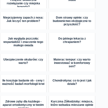
i mięśni: skuteczne
ślubu
rozwiązanie czy miejska
legenda?
Nieprzyjemny zapach z nosa:
Dom strawy opinie: czy
Jak leczyć ten problem?
budownictwo ekologiczne to
przyszłość?
Jak wygląda pszczoła:
Do jakiego lekarza z
wspaniałość i znaczenie tego
chrapaniem?
małego owada
Ubezpieczenie okularów: czy
Materac tempur: czy warto
warto?
inwestować w komfortowy
sen?
Ile kosztuje badanie ob - ceny i
Chondroityna: co to jest i jak
ważność badań morfologii krwi
działa?
Zdrowe zęby dla każdego -
Karczma Żółtodzioby: miejsce,
aparat ortodontyczny w twoim
które wzbudza mieszane opinie