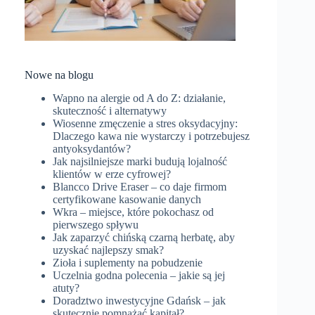
Nowe na blogu
Wapno na alergie od A do Z: działanie,
skuteczność i alternatywy
Wiosenne zmęczenie a stres oksydacyjny:
Dlaczego kawa nie wystarczy i potrzebujesz
antyoksydantów?
Jak najsilniejsze marki budują lojalność
klientów w erze cyfrowej?
Blancco Drive Eraser – co daje firmom
certyfikowane kasowanie danych
Wkra – miejsce, które pokochasz od
pierwszego spływu
Jak zaparzyć chińską czarną herbatę, aby
uzyskać najlepszy smak?
Zioła i suplementy na pobudzenie
Uczelnia godna polecenia – jakie są jej
atuty?
Doradztwo inwestycyjne Gdańsk – jak
skutecznie pomnażać kapitał?