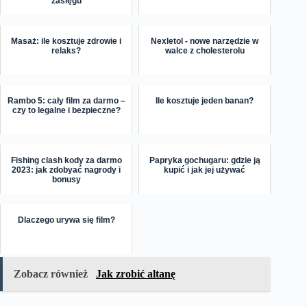
zasięgu
Masaż: ile kosztuje zdrowie i
Nexletol - nowe narzędzie w
relaks?
walce z cholesterolu
Rambo 5: cały film za darmo –
Ile kosztuje jeden banan?
czy to legalne i bezpieczne?
Fishing clash kody za darmo
Papryka gochugaru: gdzie ją
2023: jak zdobyać nagrody i
kupić i jak jej używać
bonusy
Dlaczego urywa się film?
Zobacz również
Jak zrobić altanę