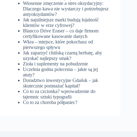
Wiosenne zmęczenie a stres oksydacyjny:
Dlaczego kawa nie wystarczy i potrzebujesz
antyoksydantów?
Jak najsilniejsze marki budują lojalność
klientów w erze cyfrowej?
Blancco Drive Eraser – co daje firmom
certyfikowane kasowanie danych
Wkra – miejsce, które pokochasz od
pierwszego spływu
Jak zaparzyć chińską czarną herbatę, aby
uzyskać najlepszy smak?
Zioła i suplementy na pobudzenie
Uczelnia godna polecenia – jakie są jej
atuty?
Doradztwo inwestycyjne Gdańsk – jak
skutecznie pomnażać kapitał?
Co to za czcionka? wprowadzenie do
tajemnic sztuki typografii
Co to za choroba półpasiec?