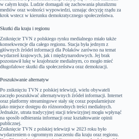
w całym kraju. Ludzie domagali się zachowania pluralizmu
mediów oraz wolności wypowiedzi, uznając decyzję rządu za
krok wstecz w kierunku demokratycznego społeczeństwa.
Skutki dla kraju i regionu
Zniknięcie TVN z polskiego rynku medialnego miało także
konsekwencje dla całego regionu. Stacja była jednym z
głównych źródeł informacji dla Polaków zarówno na temat
wydarzeń krajowych, jak i międzynarodowych. Jej brak
pozostawił lukę w krajobrazie medialnym, co mogło mieć
długofalowe skutki dla społeczeństwa oraz demokracji.
Poszukiwanie alternatyw
Po zniknięciu TVN z polskiej telewizji, wielu obywateli
zaczęło poszukiwać alternatywnych źródeł informacji. Internet
oraz platformy streamingowe stały się coraz popularniejsze
jako miejsce dostępu do różnorodnych treści medialnych.
Jednakże, utrata tradycyjnej stacji telewizyjnej mogła wpłynąć
na sposób odbierania informacji oraz kształtowanie opinii
publicznej.
Zniknięcie TVN z polskiej telewizji w 2023 roku było
wydarzeniem o ogromnym znaczeniu dla kraju oraz regionu.