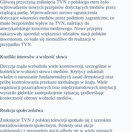
Główną przyczyną zniknięcia TVN z polskiego eteru było
wprowadzenie nowych przepisów dotyczących mediów przez
rządzącą partię. Wprowadzono surowe ograniczenia
dotyczące własności mediów przez podmioty zagraniczne, co
miało bezpośredni wpływ na TVN, należący do
amerykańskiego koncernu mediowego. Nowe przepisy
nakazywały sprzedaż większości udziałów stacji polskim
inwestorom, co stało się niemożliwe do realizacji w
przypadku TVN.
Konflikt interesów a wolność słowa
Decyzja rządu wzbudziła wiele kontrowersji, szczególnie w
kontekście wolności słowa i mediów. Krytycy oskarżali
władze o naruszanie fundamentalnych zasad demokracji oraz
próbę kontrolowania przekazu medialnego w kraju. Wiele
organizacji pozarządowych oraz międzynarodowych instytucji
wyraziło głębokie zaniepokojenie sytuacją, podkreślając
konieczność obrony wolności mediów.
Reakcja społeczeństwa
Zniknięcie TVN z polskiej telewizji spotkało się z szerokim
niezadowoleniem społecznym. Protesty oraz akcje
solidarności z personelem stacji odbyły się w wielu miastach