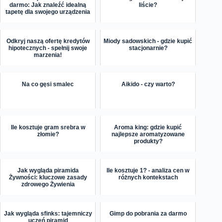
darmo: Jak znaleźć idealną
liście?
tapetę dla swojego urządzenia
Odkryj naszą ofertę kredytów
Miody sadowskich - gdzie kupić
hipotecznych - spełnij swoje
stacjonarnie?
marzenia!
Na co gęsi smalec
Aikido - czy warto?
Ile kosztuje gram srebra w
Aroma king: gdzie kupić
złomie?
najlepsze aromatyzowane
produkty?
Jak wygląda piramida
Ile kosztuje 1? - analiza cen w
Żywności: kluczowe zasady
różnych kontekstach
zdrowego Żywienia
Jak wygląda sfinks: tajemniczy
Gimp do pobrania za darmo
uczeń piramid