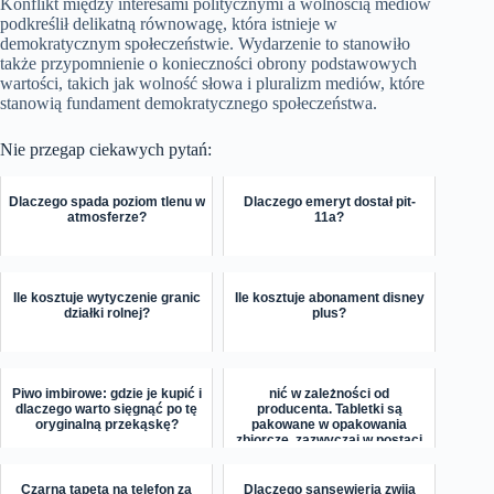
Konflikt między interesami politycznymi a wolnością mediów
podkreślił delikatną równowagę, która istnieje w
demokratycznym społeczeństwie. Wydarzenie to stanowiło
także przypomnienie o konieczności obrony podstawowych
wartości, takich jak wolność słowa i pluralizm mediów, które
stanowią fundament demokratycznego społeczeństwa.
Nie przegap ciekawych pytań:
Dlaczego spada poziom tlenu w
Dlaczego emeryt dostał pit-
atmosferze?
11a?
Ile kosztuje wytyczenie granic
Ile kosztuje abonament disney
działki rolnej?
plus?
Piwo imbirowe: gdzie je kupić i
nić w zależności od
dlaczego warto sięgnąć po tę
producenta. Tabletki są
oryginalną przekąskę?
pakowane w opakowania
zbiorcze, zazwyczaj w postaci
blis...
Czarna tapeta na telefon za
Dlaczego sansewieria zwija