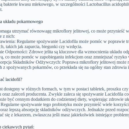
są bakterie kwasu mlekowego, w szczególności Lactobacillus acidophil
t.
la układu pokarmowego
pomaga utrzymać równowagę mikroflory jelitowej, co może przynieść w
e z nich:
awienia: Regularne spożywanie Lacidofila może pomóc w poprawie t
, takich jak zaparcia, biegunki czy wzdęcia.
e Odporności: Zdrowe jelita są kluczowe dla wzmocnienia układu od
ową, co może pomóc w zapobieganiu infekcjom oraz zmniejszać ryzyko w
orpcja Składników Odżywczych: Poprawa mikroflory jelitowej może 
 z spożywanych pokarmów, co przekłada się na ogólny stan zdrowia i
ć lacidofil?
jest dostępny w różnych formach, w tym w postaci tabletek, proszku c
 oraz zaleceń producenta. Zwykle zaleca się spożywanie Lacidofila cod
może być cennym dodatkiem do codziennej diety, wspierając zdrowie 
 Regularne spożywanie tego probiotyku może przynieść wiele korzyśc
 oraz lepszą absorpcję składników odżywczych. Jednakże przed rozpo
ć się z lekarzem, zwłaszcza jeśli masz jakiekolwiek istniejące proble
p ciekawych pytań: