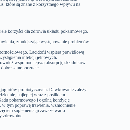
us, które są znane z korzystnego wpływu na
iele korzyści dla zdrowia układu pokarmowego.
rawienia, zmniejszając występowanie problemów
pornościowego. Lacidofil wspiera prawidłową
ystąpienia infekcji jelitowych.
również wspomóc lepszą absorpcję składników
 dobre samopoczucie.
zy jogurtów probiotycznych. Dawkowanie zależy
ziennie, najlepiej wraz z posiłkiem.
układu pokarmowego i ogólną kondycję
i, w tym poprawę trawienia, wzmocnienie
częciem suplementacji zawsze warto
my zdrowotne.