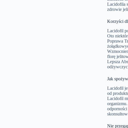
Lacidofila 
zdrowie jeli
Korzyści d
Lacidofil 
Oto niektór
Poprawa Tr
żołądkowych
Wzmocnieni
florę jelit
Lepsza Abs
odżywczych
Jak spożywa
Lacidofil 
od produktu
Lacidofil 
organizmu.
odporności
skonsultowa
Nie przega