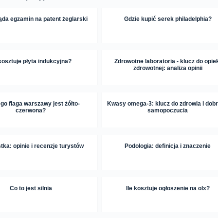
ąda egzamin na patent żeglarski
Gdzie kupić serek philadelphia?
 kosztuje płyta indukcyjna?
Zdrowotne laboratoria - klucz do opie
zdrowotnej: analiza opinii
go flaga warszawy jest żółto-
Kwasy omega-3: klucz do zdrowia i dob
czerwona?
samopoczucia
tka: opinie i recenzje turystów
Podologia: definicja i znaczenie
Co to jest silnia
Ile kosztuje ogłoszenie na olx?