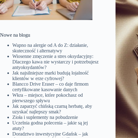
Nowe na blogu
Wapno na alergie od A do Z: działanie,
skuteczność i alternatywy
Wiosenne zmęczenie a stres oksydacyjny:
Dlaczego kawa nie wystarczy i potrzebujesz
antyoksydantów?
Jak najsilniejsze marki budują lojalność
klientów w erze cyfrowej?
Blancco Drive Eraser – co daje firmom
certyfikowane kasowanie danych
Wkra – miejsce, które pokochasz od
pierwszego spływu
Jak zaparzyć chińską czarną herbatę, aby
uzyskać najlepszy smak?
Zioła i suplementy na pobudzenie
Uczelnia godna polecenia – jakie są jej
atuty?
Doradztwo inwestycyjne Gdańsk – jak