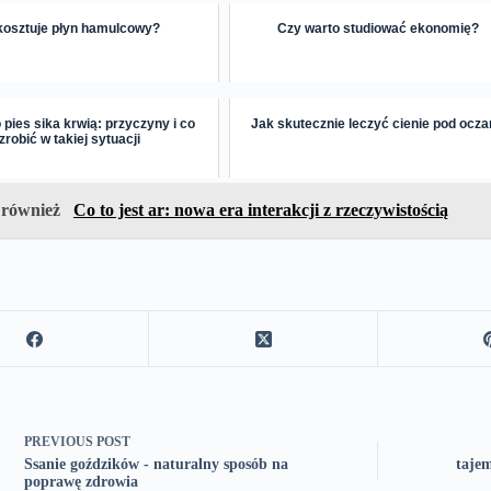
 kosztuje płyn hamulcowy?
Czy warto studiować ekonomię?
pies sika krwią: przyczyny i co
Jak skutecznie leczyć cienie pod ocz
zrobić w takiej sytuacji
 również
Co to jest ar: nowa era interakcji z rzeczywistością
PREVIOUS
POST
Ssanie goździków - naturalny sposób na
taje
poprawę zdrowia