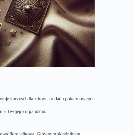
 swoje korzyści dla zdrowia układu pokarmowego.
 dla Twojego organizmu.
zdrową florę jelitową. Głównym składnikiem