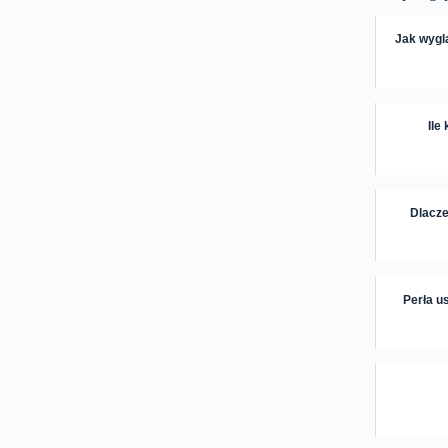
Jak wygl
Ile
Dlacze
Perła us