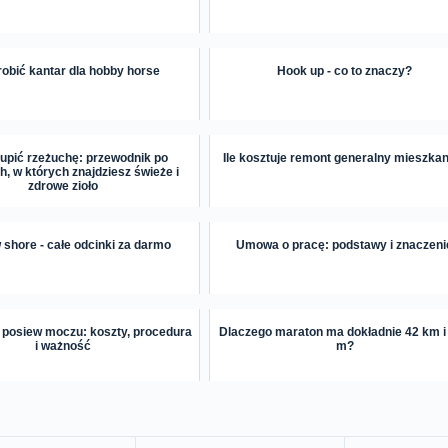
robić kantar dla hobby horse
Hook up - co to znaczy?
kupić rzeżuchę: przewodnik po
Ile kosztuje remont generalny mieszka
, w których znajdziesz świeże i
zdrowe zioło
shore - całe odcinki za darmo
Umowa o pracę: podstawy i znaczeni
e posiew moczu: koszty, procedura
Dlaczego maraton ma dokładnie 42 km i
i ważność
m?