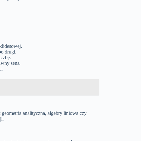
klidesowej.
o drugi.
iczbę.
iwny sens.
a.
geometria analityczna, algebry liniowa czy
i.