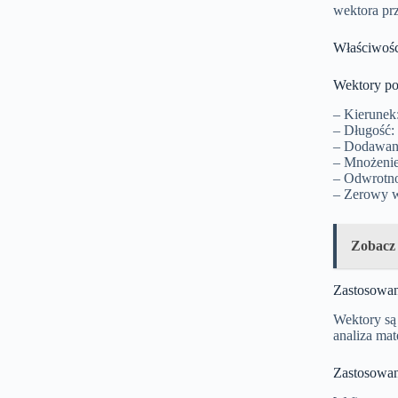
wektora prz
Właściwośc
Wektory pos
– Kierunek
– Długość:
– Dodawani
– Mnożenie 
– Odwrotno
– Zerowy we
Zobacz
Zastosowan
Wektory są 
analiza mat
Zastosowan