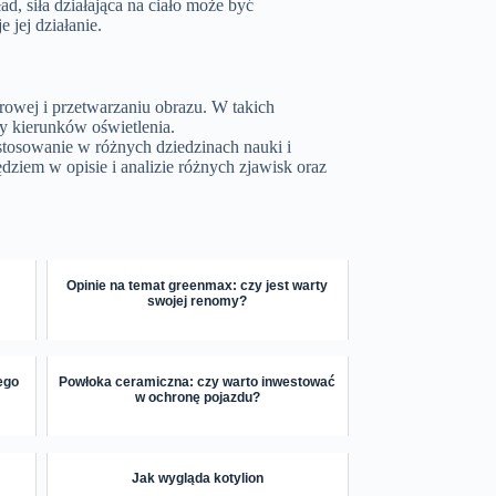
d, siła działająca na ciało może być
 jej działanie.
owej i przetwarzaniu obrazu. W takich
y kierunków oświetlenia.
stosowanie w różnych dziedzinach nauki i
ędziem w opisie i analizie różnych zjawisk oraz
Opinie na temat greenmax: czy jest warty
swojej renomy?
tego
Powłoka ceramiczna: czy warto inwestować
w ochronę pojazdu?
Jak wygląda kotylion