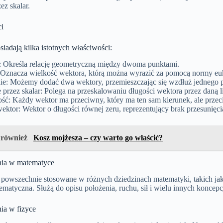
ez skalar.
i
iadają kilka istotnych właściwości:
: Określa relację geometryczną między dwoma punktami.
 Oznacza wielkość wektora, którą można wyrazić za pomocą normy eu
e: Możemy dodać dwa wektory, przemieszczając się wzdłuż jednego p
przez skalar: Polega na przeskalowaniu długości wektora przez daną l
ść: Każdy wektor ma przeciwny, który ma ten sam kierunek, ale przec
ktor: Wektor o długości równej zeru, reprezentujący brak przesunięci
 również
Kosz mojżesza – czy warto go właścić?
ia w matematyce
powszechnie stosowane w różnych dziedzinach matematyki, takich jak 
ematyczna. Służą do opisu położenia, ruchu, sił i wielu innych koncepcj
ia w fizyce