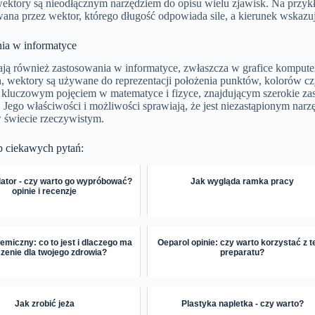
ektory są nieodłącznym narzędziem do opisu wielu zjawisk. Na przykła
ana przez wektor, którego długość odpowiada sile, a kierunek wskazuje
ia w informatyce
ją również zastosowania w informatyce, zwłaszcza w grafice komputer
h, wektory są używane do reprezentacji położenia punktów, kolorów cz
t kluczowym pojęciem w matematyce i fizyce, znajdującym szerokie za
. Jego właściwości i możliwości sprawiają, że jest niezastąpionym narz
 świecie rzeczywistym.
p ciekawych pytań:
lator - czy warto go wypróbować?
Jak wygląda ramka pracy
opinie i recenzje
kemiczny: co to jest i dlaczego ma
Oeparol opinie: czy warto korzystać z 
zenie dla twojego zdrowia?
preparatu?
Jak zrobić jeża
Plastyka napletka - czy warto?