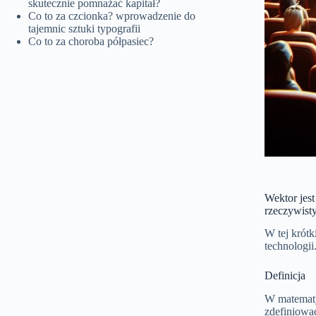
skutecznie pomnażać kapitał?
Co to za czcionka? wprowadzenie do
tajemnic sztuki typografii
Co to za choroba półpasiec?
Wektor jes
rzeczywist
W tej krótk
technologii
Definicja
W matematyc
zdefiniować