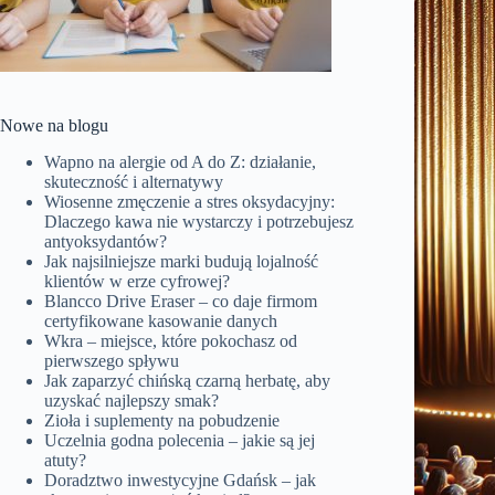
Nowe na blogu
Wapno na alergie od A do Z: działanie,
skuteczność i alternatywy
Wiosenne zmęczenie a stres oksydacyjny:
Dlaczego kawa nie wystarczy i potrzebujesz
antyoksydantów?
Jak najsilniejsze marki budują lojalność
klientów w erze cyfrowej?
Blancco Drive Eraser – co daje firmom
certyfikowane kasowanie danych
Wkra – miejsce, które pokochasz od
pierwszego spływu
Jak zaparzyć chińską czarną herbatę, aby
uzyskać najlepszy smak?
Zioła i suplementy na pobudzenie
Uczelnia godna polecenia – jakie są jej
atuty?
Doradztwo inwestycyjne Gdańsk – jak