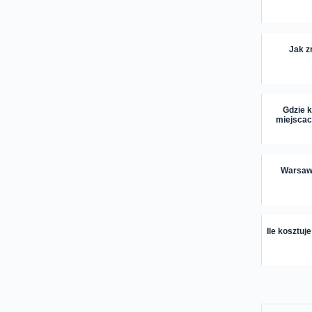
Jak z
Gdzie 
miejscach
Warsaw 
Ile kosztuj