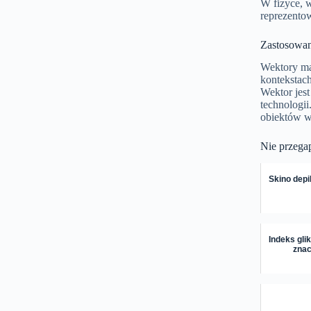
W fizyce, w
reprezentow
Zastosowan
Wektory ma
kontekstac
Wektor jes
technologii
obiektów w
Nie przega
Skino depi
Indeks gli
znac