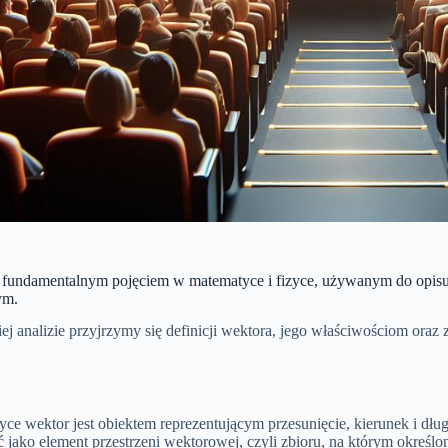
t fundamentalnym pojęciem w matematyce i fizyce, używanym do opisu
ym.
iej analizie przyjrzymy się definicji wektora, jego właściwościom ora
.
e wektor jest obiektem reprezentującym przesunięcie, kierunek i dłu
 jako element przestrzeni wektorowej, czyli zbioru, na którym okreś