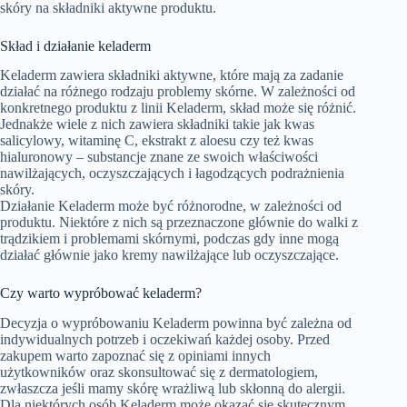
skóry na składniki aktywne produktu.
Skład i działanie keladerm
Keladerm zawiera składniki aktywne, które mają za zadanie
działać na różnego rodzaju problemy skórne. W zależności od
konkretnego produktu z linii Keladerm, skład może się różnić.
Jednakże wiele z nich zawiera składniki takie jak kwas
salicylowy, witaminę C, ekstrakt z aloesu czy też kwas
hialuronowy – substancje znane ze swoich właściwości
nawilżających, oczyszczających i łagodzących podrażnienia
skóry.
Działanie Keladerm może być różnorodne, w zależności od
produktu. Niektóre z nich są przeznaczone głównie do walki z
trądzikiem i problemami skórnymi, podczas gdy inne mogą
działać głównie jako kremy nawilżające lub oczyszczające.
Czy warto wypróbować keladerm?
Decyzja o wypróbowaniu Keladerm powinna być zależna od
indywidualnych potrzeb i oczekiwań każdej osoby. Przed
zakupem warto zapoznać się z opiniami innych
użytkowników oraz skonsultować się z dermatologiem,
zwłaszcza jeśli mamy skórę wrażliwą lub skłonną do alergii.
Dla niektórych osób Keladerm może okazać się skutecznym