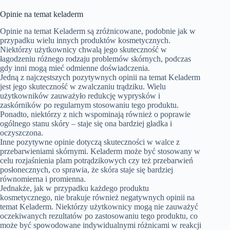
Opinie na temat keladerm
Opinie na temat Keladerm są zróżnicowane, podobnie jak w
przypadku wielu innych produktów kosmetycznych.
Niektórzy użytkownicy chwalą jego skuteczność w
łagodzeniu różnego rodzaju problemów skórnych, podczas
gdy inni mogą mieć odmienne doświadczenia.
Jedną z najczęstszych pozytywnych opinii na temat Keladerm
jest jego skuteczność w zwalczaniu trądziku. Wielu
użytkowników zauważyło redukcję wyprysków i
zaskórników po regularnym stosowaniu tego produktu.
Ponadto, niektórzy z nich wspominają również o poprawie
ogólnego stanu skóry – staje się ona bardziej gładka i
oczyszczona.
Inne pozytywne opinie dotyczą skuteczności w walce z
przebarwieniami skórnymi. Keladerm może być stosowany w
celu rozjaśnienia plam potrądzikowych czy też przebarwień
posłonecznych, co sprawia, że skóra staje się bardziej
równomierna i promienna.
Jednakże, jak w przypadku każdego produktu
kosmetycznego, nie brakuje również negatywnych opinii na
temat Keladerm. Niektórzy użytkownicy mogą nie zauważyć
oczekiwanych rezultatów po zastosowaniu tego produktu, co
może być spowodowane indywidualnymi różnicami w reakcji