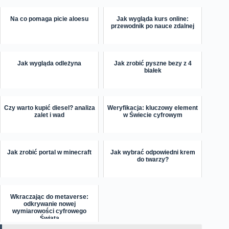
Na co pomaga picie aloesu
Jak wygląda kurs online:
przewodnik po nauce zdalnej
Jak wygląda odleżyna
Jak zrobić pyszne bezy z 4
białek
Czy warto kupić diesel? analiza
Weryfikacja: kluczowy element
zalet i wad
w Świecie cyfrowym
Jak zrobić portal w minecraft
Jak wybrać odpowiedni krem
do twarzy?
Wkraczając do metaverse:
odkrywanie nowej
wymiarowości cyfrowego
Świata