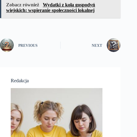
Zobacz również
Wydatki z koła gospodyń
wiejskich: wspieranie społeczności lokalnej
PREVIOUS
NEXT
Redakcja