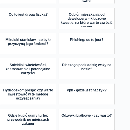
radzić
Co to jest droga fizyka?
Odbiór mieszkania od
dewelopera – kluczowe
kwestie, na które warto zwrócić
uwagę
Mikulski stanisław - co było
Phishing: co to jest?
przyczyną jego śmierci?
Solcidiol: właściwości,
Dlaczego podkład się waży na
zastosowanie i potencjalne
nosie?
korzyści
Hydrodekompresja: czy warto
Ppk - gdzie jest haczyk?
inwestować w tę metodę
oczyszczania?
Gdzie kupić gumy turbo:
Odżywki białkowe - czy warto?
przewodnik po miejscach
zakupu