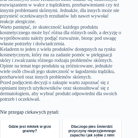
rozwiązaniem w walce z trądzikiem, przebarwieniami czy też
innymi problemami skórnymi. Jednakże, dla innych może nie
przynieść oczekiwanych rezultatów lub nawet wywołać
reakcje alergiczne.
Warto pamiętać, że skuteczność każdego produktu
kosmetycznego może być różna dla różnych osób, a decyzję o
wypróbowaniu należy podjąć rozważnie, biorąc pod uwagę
własne potrzeby i doświadczenia.
Keladerm to jeden z wielu produktów dostępnych na rynku
kosmetycznym, który ma za zadanie pomóc w pielęgnacji
skóry i zwalczaniu różnego rodzaju problemów skórnych.
Opinie na temat tego produktu są zróżnicowane, jednakże
wiele osób chwali jego skuteczność w łagodzeniu trądziku,
przebarwień oraz innych problemów skórnych.
Przed podjęciem decyzji o zakupie warto zapoznać się z
opiniami innych użytkowników oraz skonsultować się z
dermatologiem, aby wybrać produkt odpowiedni dla swoich
potrzeb i oczekiwań.
Nie przegap ciekawych pytań:
Gdzie jest młotek w grze
Dlaczego pies śmierdzi:
granny?
przyczyny nieprzyjemnego
zapachu i jak sobie z nimi