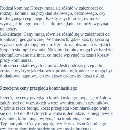
Rodzaj komina: Koszty mogą się różnić w zależności od
rodzaju komina, na przykład stalowego, betonowego, czy
tradycyjnego ceglanego. Każdy z tych rodzajów może
wymagać innego podejścia do przeglądu, co może wpłynąć
na koszty.
Lokalizacja: Ceny mogą również różnić się w zależności od
lokalizacji geograficznej. W miastach, gdzie koszty życia są
wyższe, usługi mogą być droższe niż na obszarach wiejskich.
Stopień skomplikowania: Niektóre kominy mogą być bardziej
skomplikowane niż inne, co może wpłynąć na czas i koszty
pracy kominiarza.
Potrzeba dodatkowych napraw: Jeśli podczas przeglądu
zostaną wykryte jakiekolwiek problemy, konieczne mogą być
dodatkowe naprawy, co zwiększy całkowity koszt usługi.
Przeciętne ceny przeglądu kominiarskiego
Przeciętne ceny przeglądu kominiarskiego mogą się różnić w
zależności od wszystkich wyżej wymienionych czynników.
Ogólnie rzecz biorąc, koszt przeglądu kominiarskiego waha
się od 100 do 300 złotych w Polsce. Jednakże, istnieją pewne
czynniki, które mogą wpłynąć na konkretną cenę:
Typ budynku: Ceny mogą się różnić w zależności od tego,
czy jest to dom jednorodzinny, czy może budynek