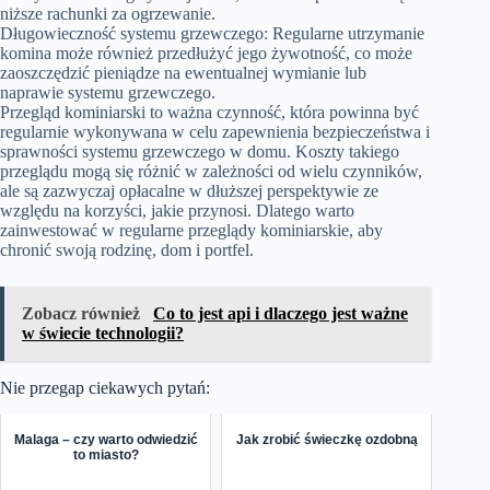
niższe rachunki za ogrzewanie.
Długowieczność systemu grzewczego: Regularne utrzymanie
komina może również przedłużyć jego żywotność, co może
zaoszczędzić pieniądze na ewentualnej wymianie lub
naprawie systemu grzewczego.
Przegląd kominiarski to ważna czynność, która powinna być
regularnie wykonywana w celu zapewnienia bezpieczeństwa i
sprawności systemu grzewczego w domu. Koszty takiego
przeglądu mogą się różnić w zależności od wielu czynników,
ale są zazwyczaj opłacalne w dłuższej perspektywie ze
względu na korzyści, jakie przynosi. Dlatego warto
zainwestować w regularne przeglądy kominiarskie, aby
chronić swoją rodzinę, dom i portfel.
Zobacz również
Co to jest api i dlaczego jest ważne
w świecie technologii?
Nie przegap ciekawych pytań:
Malaga – czy warto odwiedzić
Jak zrobić świeczkę ozdobną
to miasto?