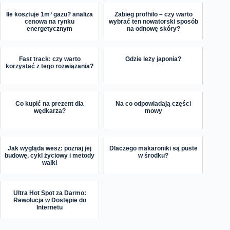
Ile kosztuje 1m³ gazu? analiza
Zabieg profhilo – czy warto
cenowa na rynku
wybrać ten nowatorski sposób
energetycznym
na odnowę skóry?
Fast track: czy warto
Gdzie leży japonia?
korzystać z tego rozwiązania?
Co kupić na prezent dla
Na co odpowiadają części
wędkarza?
mowy
Jak wygląda wesz: poznaj jej
Dlaczego makaroniki są puste
budowę, cykl życiowy i metody
w środku?
walki
Ultra Hot Spot za Darmo:
Rewolucja w Dostępie do
Internetu