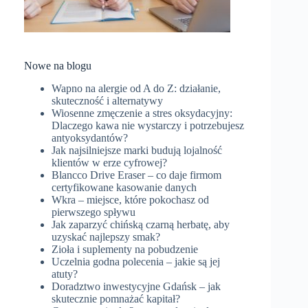
Nowe na blogu
Wapno na alergie od A do Z: działanie,
skuteczność i alternatywy
Wiosenne zmęczenie a stres oksydacyjny:
Dlaczego kawa nie wystarczy i potrzebujesz
antyoksydantów?
Jak najsilniejsze marki budują lojalność
klientów w erze cyfrowej?
Blancco Drive Eraser – co daje firmom
certyfikowane kasowanie danych
Wkra – miejsce, które pokochasz od
pierwszego spływu
Jak zaparzyć chińską czarną herbatę, aby
uzyskać najlepszy smak?
Zioła i suplementy na pobudzenie
Uczelnia godna polecenia – jakie są jej
atuty?
Doradztwo inwestycyjne Gdańsk – jak
skutecznie pomnażać kapitał?