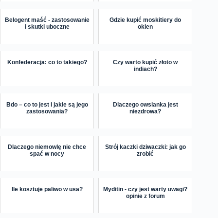
Belogent maść - zastosowanie
Gdzie kupić moskitiery do
i skutki uboczne
okien
Konfederacja: co to takiego?
Czy warto kupić złoto w
indiach?
Bdo – co to jest i jakie są jego
Dlaczego owsianka jest
zastosowania?
niezdrowa?
Dlaczego niemowlę nie chce
Strój kaczki dziwaczki: jak go
spać w nocy
zrobić
Ile kosztuje paliwo w usa?
Myditin - czy jest warty uwagi?
opinie z forum