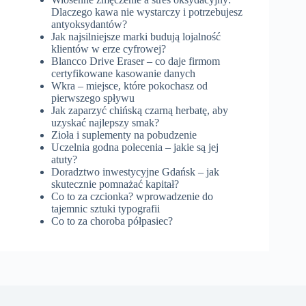
Dlaczego kawa nie wystarczy i potrzebujesz
antyoksydantów?
Jak najsilniejsze marki budują lojalność
klientów w erze cyfrowej?
Blancco Drive Eraser – co daje firmom
certyfikowane kasowanie danych
Wkra – miejsce, które pokochasz od
pierwszego spływu
Jak zaparzyć chińską czarną herbatę, aby
uzyskać najlepszy smak?
Zioła i suplementy na pobudzenie
Uczelnia godna polecenia – jakie są jej
atuty?
Doradztwo inwestycyjne Gdańsk – jak
skutecznie pomnażać kapitał?
Co to za czcionka? wprowadzenie do
tajemnic sztuki typografii
Co to za choroba półpasiec?