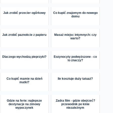
Jak zrobić przecier ogórkowy
Co kupić znajomym do nowego
domu
Jak zrobić paznokcie z papieru
Masaż miejsc intymnych: czy
warto?
Dlaczego wychodzą pieprzyki?
Eozynocyty podwyższone - co
to znaczy?
Co kupić mamie na dzień
Ile kosztuje duży tatuaż?
matki?
Gdzie na ferie: najlepsze
Zadra film - gdzie obejrzeć?
destynacje na zimowy
przewodnik po kinie
wypoczynek
niezależnym