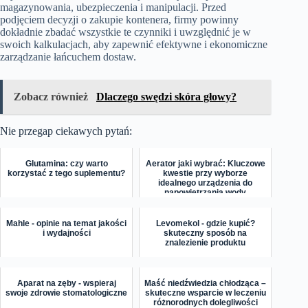
magazynowania, ubezpieczenia i manipulacji. Przed
podjęciem decyzji o zakupie kontenera, firmy powinny
dokładnie zbadać wszystkie te czynniki i uwzględnić je w
swoich kalkulacjach, aby zapewnić efektywne i ekonomiczne
zarządzanie łańcuchem dostaw.
Zobacz również
Dlaczego swędzi skóra głowy?
Nie przegap ciekawych pytań:
Glutamina: czy warto
Aerator jaki wybrać: Kluczowe
korzystać z tego suplementu?
kwestie przy wyborze
idealnego urządzenia do
napowietrzania wody
Mahle - opinie na temat jakości
Levomekol - gdzie kupić?
i wydajności
skuteczny sposób na
znalezienie produktu
Aparat na zęby - wspieraj
Maść niedźwiedzia chłodząca –
swoje zdrowie stomatologiczne
skuteczne wsparcie w leczeniu
różnorodnych dolegliwości