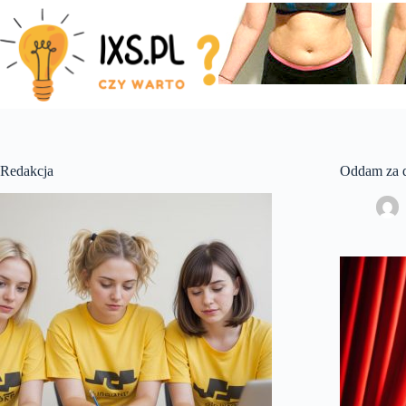
Skip
to
content
Redakcja
Oddam za d