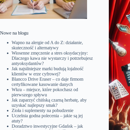
Nowe na blogu
Wapno na alergie od A do Z: działanie,
skuteczność i alternatywy
Wiosenne zmęczenie a stres oksydacyjny:
Dlaczego kawa nie wystarczy i potrzebujesz
antyoksydantów?
Jak najsilniejsze marki budują lojalność
klientów w erze cyfrowej?
Blancco Drive Eraser – co daje firmom
certyfikowane kasowanie danych
Wkra – miejsce, które pokochasz od
pierwszego spływu
Jak zaparzyć chińską czarną herbatę, aby
uzyskać najlepszy smak?
Zioła i suplementy na pobudzenie
Uczelnia godna polecenia – jakie są jej
atuty?
Doradztwo inwestycyjne Gdańsk – jak