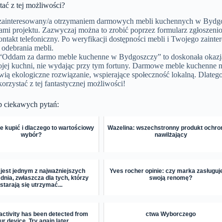
tać z tej możliwości?
eś zainteresowany/a otrzymaniem darmowych mebli kuchennych w Bydgosz
ami projektu. Zazwyczaj można to zrobić poprzez formularz zgłoszenio
ontakt telefoniczny. Po weryfikacji dostępności mebli i Twojego zaint
 odebrania mebli.
 “Oddam za darmo meble kuchenne w Bydgoszczy” to doskonała okazja 
jej kuchni, nie wydając przy tym fortuny. Darmowe meble kuchenne nie
wią ekologiczne rozwiązanie, wspierające społeczność lokalną. Dlatego
korzystać z tej fantastycznej możliwości!
p ciekawych pytań:
e kupić i dlaczego to wartościowy
Wazelina: wszechstronny produkt ochron
wybór?
nawilżający
 jest jednym z najważniejszych
Yves rocher opinie: czy marka zasługuj
dnia, zwłaszcza dla tych, którzy
swoją renomę?
starają się utrzymać...
activity has been detected from
ctwa Wyborczego
ur device. Try again later.