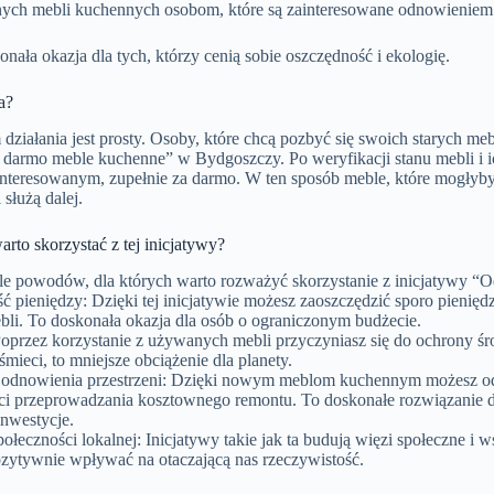
nych mebli kuchennych osobom, które są zainteresowane odnowieniem s
konała okazja dla tych, którzy cenią sobie oszczędność i ekologię.
a?
ziałania jest prosty. Osoby, które chcą pozbyć się swoich starych meb
darmo meble kuchenne” w Bydgoszczy. Po weryfikacji stanu mebli i ic
nteresowanym, zupełnie za darmo. W ten sposób meble, które mogłyby 
i służą dalej.
rto skorzystać z tej inicjatywy?
iele powodów, dla których warto rozważyć skorzystanie z inicjatywy
 pieniędzy: Dzięki tej inicjatywie możesz zaoszczędzić sporo pienię
li. To doskonała okazja dla osób o ograniczonym budżecie.
oprzez korzystanie z używanych mebli przyczyniasz się do ochrony śro
mieci, to mniejsze obciążenie dla planety.
odnowienia przestrzeni: Dzięki nowym meblom kuchennym możesz od
ci przeprowadzania kosztownego remontu. To doskonałe rozwiązanie dl
inwestycje.
ołeczności lokalnej: Inicjatywy takie jak ta budują więzi społeczne i ws
ytywnie wpływać na otaczającą nas rzeczywistość.