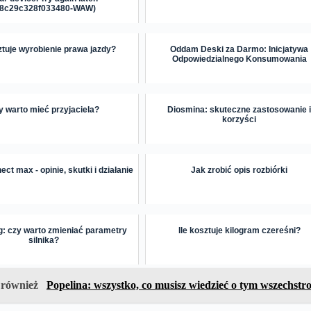
88c29c328f033480-WAW)
ztuje wyrobienie prawa jazdy?
Oddam Deski za Darmo: Inicjatywa
Odpowiedzialnego Konsumowania
y warto mieć przyjaciela?
Diosmina: skuteczne zastosowanie 
korzyści
ect max - opinie, skutki i działanie
Jak zrobić opis rozbiórki
g: czy warto zmieniać parametry
Ile kosztuje kilogram czereśni?
silnika?
 również
Popelina: wszystko, co musisz wiedzieć o tym wszechst