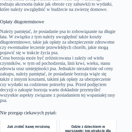
rodzaju akcesoria (takie jak obroże czy zabawki) to wydatki,
które należy uwzględnić w budżecie na zwierzę domowe.
Opłaty długoterminowe
Należy pamiętać, że posiadanie psa to zobowiązanie na długie
lata. W związku z tym należy uwzględnić także koszty
długoterminowe, takie jak opłaty za ubezpieczenie zdrowotne
czy ewentualne leczenie przewlekłych chorób, jakie mogą
pojawić się w trakcie życia psa.
Cena borzoja może być zróżnicowana i zależy od wielu
czynników, w tym od pochodzenia, linii krwi, wieku, stanu
zdrowia oraz umiejętności psa. Jednakże niezależnie od ceny
zakupu, należy pamiętać, że posiadanie borzoja wiąże się
także z innymi kosztami, takimi jak opłaty za ubezpieczenie
czy wydatki na codzienne potrzeby psa. Przed podjęciem
decyzji o zakupie borzoja warto dokładnie przemyśleć
wszystkie aspekty związane z posiadaniem tej wspaniałej rasy
psa.
Nie przegap ciekawych pytań:
Jak zrobić kawę mrożoną
Gdzie z dzieckiem w
warszawie: top atrakcje dla