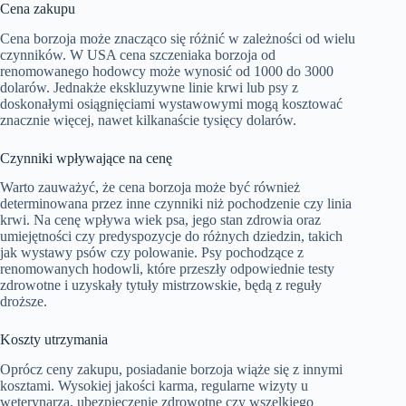
Cena zakupu
Cena borzoja może znacząco się różnić w zależności od wielu
czynników. W USA cena szczeniaka borzoja od
renomowanego hodowcy może wynosić od 1000 do 3000
dolarów. Jednakże ekskluzywne linie krwi lub psy z
doskonałymi osiągnięciami wystawowymi mogą kosztować
znacznie więcej, nawet kilkanaście tysięcy dolarów.
Czynniki wpływające na cenę
Warto zauważyć, że cena borzoja może być również
determinowana przez inne czynniki niż pochodzenie czy linia
krwi. Na cenę wpływa wiek psa, jego stan zdrowia oraz
umiejętności czy predyspozycje do różnych dziedzin, takich
jak wystawy psów czy polowanie. Psy pochodzące z
renomowanych hodowli, które przeszły odpowiednie testy
zdrowotne i uzyskały tytuły mistrzowskie, będą z reguły
droższe.
Koszty utrzymania
Oprócz ceny zakupu, posiadanie borzoja wiąże się z innymi
kosztami. Wysokiej jakości karma, regularne wizyty u
weterynarza, ubezpieczenie zdrowotne czy wszelkiego