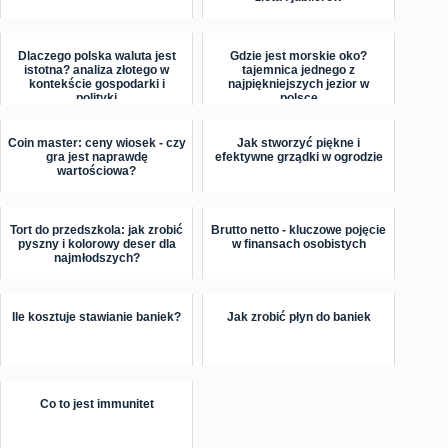
Dlaczego polska waluta jest
Gdzie jest morskie oko?
istotna? analiza złotego w
tajemnica jednego z
kontekście gospodarki i
najpiękniejszych jezior w
polityki
polsce
Coin master: ceny wiosek - czy
Jak stworzyć piękne i
gra jest naprawdę
efektywne grządki w ogrodzie
wartościowa?
Tort do przedszkola: jak zrobić
Brutto netto - kluczowe pojęcie
pyszny i kolorowy deser dla
w finansach osobistych
najmłodszych?
Ile kosztuje stawianie baniek?
Jak zrobić płyn do baniek
Co to jest immunitet