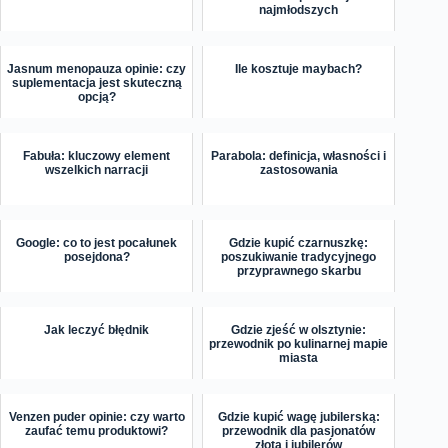
najmłodszych
Jasnum menopauza opinie: czy
Ile kosztuje maybach?
suplementacja jest skuteczną
opcją?
Fabuła: kluczowy element
Parabola: definicja, własności i
wszelkich narracji
zastosowania
Google: co to jest pocałunek
Gdzie kupić czarnuszkę:
posejdona?
poszukiwanie tradycyjnego
przyprawnego skarbu
Jak leczyć błędnik
Gdzie zjeść w olsztynie:
przewodnik po kulinarnej mapie
miasta
Venzen puder opinie: czy warto
Gdzie kupić wagę jubilerską:
zaufać temu produktowi?
przewodnik dla pasjonatów
złota i jubilerów