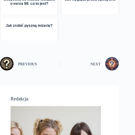
o verva 98: co to jest?
Jak zrobić pyszną mizerię?
PREVIOUS
NEXT
Redakcja