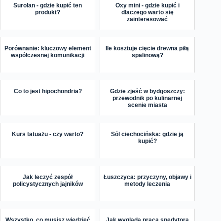
Surolan - gdzie kupić ten
Oxy mini - gdzie kupić i
produkt?
dlaczego warto się
zainteresować
Porównanie: kluczowy element
Ile kosztuje cięcie drewna piłą
współczesnej komunikacji
spalinową?
Co to jest hipochondria?
Gdzie zjeść w bydgoszczy:
przewodnik po kulinarnej
scenie miasta
Kurs tatuażu - czy warto?
Sól ciechocińska: gdzie ją
kupić?
Jak leczyć zespół
Łuszczyca: przyczyny, objawy i
policystycznych jajników
metody leczenia
Wszystko, co musisz wiedzieć
Jak wygląda praca spedytora