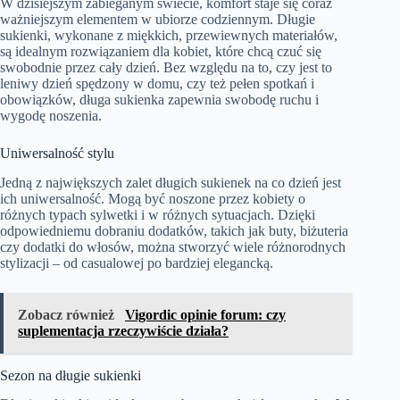
W dzisiejszym zabieganym świecie, komfort staje się coraz
ważniejszym elementem w ubiorze codziennym. Długie
sukienki, wykonane z miękkich, przewiewnych materiałów,
są idealnym rozwiązaniem dla kobiet, które chcą czuć się
swobodnie przez cały dzień. Bez względu na to, czy jest to
leniwy dzień spędzony w domu, czy też pełen spotkań i
obowiązków, długa sukienka zapewnia swobodę ruchu i
wygodę noszenia.
Uniwersalność stylu
Jedną z największych zalet długich sukienek na co dzień jest
ich uniwersalność. Mogą być noszone przez kobiety o
różnych typach sylwetki i w różnych sytuacjach. Dzięki
odpowiedniemu dobraniu dodatków, takich jak buty, biżuteria
czy dodatki do włosów, można stworzyć wiele różnorodnych
stylizacji – od casualowej po bardziej elegancką.
Zobacz również
Vigordic opinie forum: czy
suplementacja rzeczywiście działa?
Sezon na długie sukienki