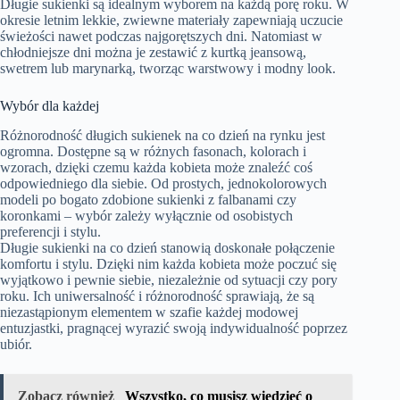
Długie sukienki są idealnym wyborem na każdą porę roku. W
okresie letnim lekkie, zwiewne materiały zapewniają uczucie
świeżości nawet podczas najgorętszych dni. Natomiast w
chłodniejsze dni można je zestawić z kurtką jeansową,
swetrem lub marynarką, tworząc warstwowy i modny look.
Wybór dla każdej
Różnorodność długich sukienek na co dzień na rynku jest
ogromna. Dostępne są w różnych fasonach, kolorach i
wzorach, dzięki czemu każda kobieta może znaleźć coś
odpowiedniego dla siebie. Od prostych, jednokolorowych
modeli po bogato zdobione sukienki z falbanami czy
koronkami – wybór zależy wyłącznie od osobistych
preferencji i stylu.
Długie sukienki na co dzień stanowią doskonałe połączenie
komfortu i stylu. Dzięki nim każda kobieta może poczuć się
wyjątkowo i pewnie siebie, niezależnie od sytuacji czy pory
roku. Ich uniwersalność i różnorodność sprawiają, że są
niezastąpionym elementem w szafie każdej modowej
entuzjastki, pragnącej wyrazić swoją indywidualność poprzez
ubiór.
Zobacz również
Wszystko, co musisz wiedzieć o