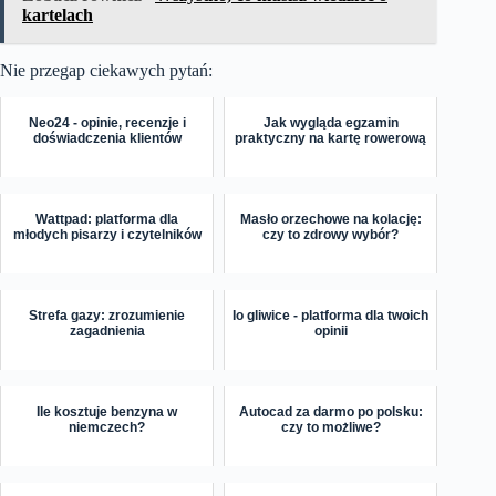
kartelach
Nie przegap ciekawych pytań:
Neo24 - opinie, recenzje i
Jak wygląda egzamin
doświadczenia klientów
praktyczny na kartę rowerową
Wattpad: platforma dla
Masło orzechowe na kolację:
młodych pisarzy i czytelników
czy to zdrowy wybór?
Strefa gazy: zrozumienie
Io gliwice - platforma dla twoich
zagadnienia
opinii
Ile kosztuje benzyna w
Autocad za darmo po polsku:
niemczech?
czy to możliwe?