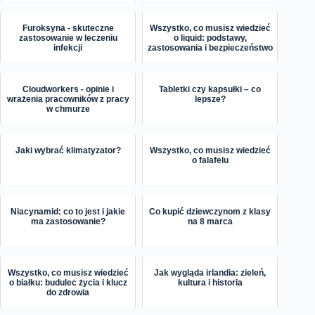
Furoksyna - skuteczne
Wszystko, co musisz wiedzieć
zastosowanie w leczeniu
o liquid: podstawy,
infekcji
zastosowania i bezpieczeństwo
Cloudworkers - opinie i
Tabletki czy kapsułki – co
wrażenia pracowników z pracy
lepsze?
w chmurze
Jaki wybrać klimatyzator?
Wszystko, co musisz wiedzieć
o falafelu
Niacynamid: co to jest i jakie
Co kupić dziewczynom z klasy
ma zastosowanie?
na 8 marca
Wszystko, co musisz wiedzieć
Jak wygląda irlandia: zieleń,
o białku: budulec życia i klucz
kultura i historia
do zdrowia