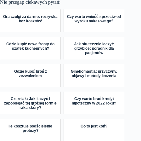
Nie przegap ciekawych pytań:
Gra czołgi za darmo: rozrywka
Czy warto wnieść sprzeciw od
bez kosztów!
wyroku nakazowego?
Gdzie kupić nowe fronty do
Jak skutecznie leczyć
szafek kuchennych?
grzybicę: poradnik dla
pacjentów
Gdzie kupić broń z
Ginekomastia: przyczyny,
zezwoleniem
objawy i metody leczenia
Czerniak: Jak leczyć i
Czy warto brać kredyt
zapobiegać tej groźnej formie
hipoteczny w 2022 roku?
raka skóry?
Ile kosztuje podścielenie
Co to jest koń?
protezy?