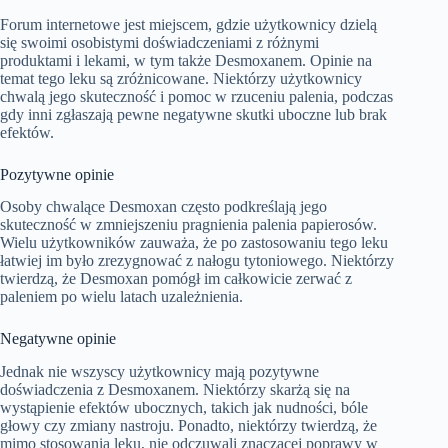
Forum internetowe jest miejscem, gdzie użytkownicy dzielą
się swoimi osobistymi doświadczeniami z różnymi
produktami i lekami, w tym także Desmoxanem. Opinie na
temat tego leku są zróżnicowane. Niektórzy użytkownicy
chwalą jego skuteczność i pomoc w rzuceniu palenia, podczas
gdy inni zgłaszają pewne negatywne skutki uboczne lub brak
efektów.
Pozytywne opinie
Osoby chwalące Desmoxan często podkreślają jego
skuteczność w zmniejszeniu pragnienia palenia papierosów.
Wielu użytkowników zauważa, że po zastosowaniu tego leku
łatwiej im było zrezygnować z nałogu tytoniowego. Niektórzy
twierdzą, że Desmoxan pomógł im całkowicie zerwać z
paleniem po wielu latach uzależnienia.
Negatywne opinie
Jednak nie wszyscy użytkownicy mają pozytywne
doświadczenia z Desmoxanem. Niektórzy skarżą się na
wystąpienie efektów ubocznych, takich jak nudności, bóle
głowy czy zmiany nastroju. Ponadto, niektórzy twierdzą, że
mimo stosowania leku, nie odczuwali znaczącej poprawy w