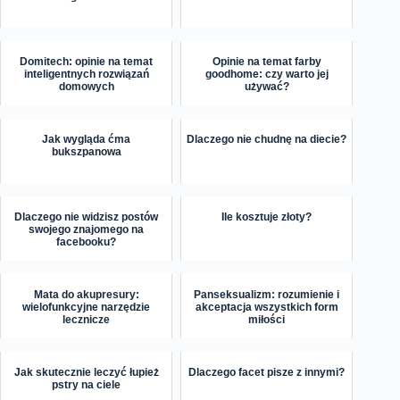
Domitech: opinie na temat
Opinie na temat farby
inteligentnych rozwiązań
goodhome: czy warto jej
domowych
używać?
Jak wygląda ćma
Dlaczego nie chudnę na diecie?
bukszpanowa
Dlaczego nie widzisz postów
Ile kosztuje złoty?
swojego znajomego na
facebooku?
Mata do akupresury:
Panseksualizm: rozumienie i
wielofunkcyjne narzędzie
akceptacja wszystkich form
lecznicze
miłości
Jak skutecznie leczyć łupież
Dlaczego facet pisze z innymi?
pstry na ciele