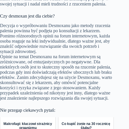
swojej sytuacji i nadal mieli trudności z rzuceniem palenia.
Czy desmoxan jest dla ciebie?
Decyzja o wypróbowaniu Desmoxanu jako metody rzucenia
palenia powinna być podjęta po konsultacji z lekarzem.
Pomimo różnorodnych opinii na forum internetowym, każda
osoba reaguje na leki indywidualnie, dlatego ważne jest, aby
znaleźć odpowiednie rozwiązanie dla swoich potrzeb i
sytuacji zdrowotnej.
Opinie na temat Desmoxanu na forum internetowym są
zróżnicowane, od entuzjastycznych po negatywne. Dla
niektórych osób jest to skuteczny sposób na rzucenie palenia,
podczas gdy inni doświadczają efektów ubocznych lub braku
efektów. Zanim zdecydujesz się na użycie Desmoxanu, warto
skonsultować się z lekarzem, aby omówić potencjalne
korzyści i ryzyka związane z jego stosowaniem. Każdy
przypadek uzależnienia od nikotyny jest inny, dlatego ważne
jest znalezienie najlepszego rozwiązania dla swojej sytuacji.
Nie przegap ciekawych pytań:
Makrofagi: kluczowi strażnicy
Co kupić żonie na 30 rocznicę
organizmu
ślubu?