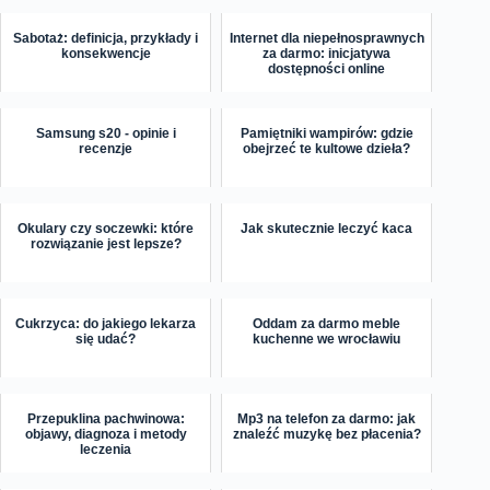
Sabotaż: definicja, przykłady i
Internet dla niepełnosprawnych
konsekwencje
za darmo: inicjatywa
dostępności online
Samsung s20 - opinie i
Pamiętniki wampirów: gdzie
recenzje
obejrzeć te kultowe dzieła?
Okulary czy soczewki: które
Jak skutecznie leczyć kaca
rozwiązanie jest lepsze?
Cukrzyca: do jakiego lekarza
Oddam za darmo meble
się udać?
kuchenne we wrocławiu
Przepuklina pachwinowa:
Mp3 na telefon za darmo: jak
objawy, diagnoza i metody
znaleźć muzykę bez płacenia?
leczenia