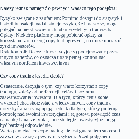
Należy jednak pamiętać o pewnych wadach tego podejścia:
Ryzyko związane z zaufaniem: Pomimo dostępu do statystyk i
historii transakcji, nadal istnieje ryzyko, że inwestorzy mogą
polegać na nieodpowiednich lub nierzetelnych traderach.
Opłaty: Niektóre platformy mogą pobierać opłaty za
korzystanie z ich usług copy tradingowych, co może obciążać
zyski inwestorów.
Brak kontroli: Decyzje inwestycyjne są podejmowane przez
innych traderów, co oznacza utratę pełnej kontroli nad
własnym portfelem inwestycyjnym.
Czy copy trading jest dla ciebie?
Ostatecznie, decyzja o tym, czy warto korzystać z copy
tradingu, zależy od preferencji, celów i poziomu
zaawansowania inwestora. Dla tych, którzy cenią sobie
wygodę i chcą skorzystać z wiedzy innych, copy trading
może być atrakcyjną opcją. Jednak dla tych, którzy preferują
kontrolę nad swoimi inwestycjami i są gotowi poświęcić czas
na naukę i analizę rynku, inne strategie inwestycyjne mogą
być bardziej odpowiednie.
Warto pamiętać, że copy trading nie jest gwarantem sukcesu i
zawsze wiąże się z pewnym ryzykiem. Przed podjęciem