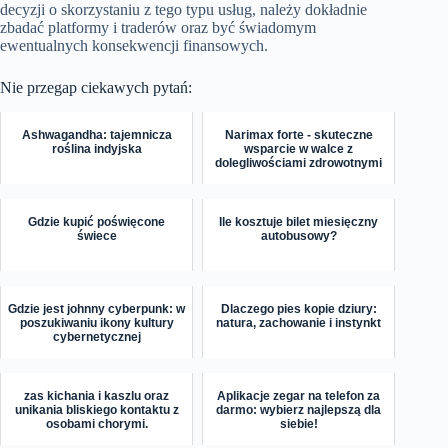
decyzji o skorzystaniu z tego typu usług, należy dokładnie
zbadać platformy i traderów oraz być świadomym
ewentualnych konsekwencji finansowych.
Nie przegap ciekawych pytań:
Ashwagandha: tajemnicza
Narimax forte - skuteczne
roślina indyjska
wsparcie w walce z
dolegliwościami zdrowotnymi
Gdzie kupić poświęcone
Ile kosztuje bilet miesięczny
świece
autobusowy?
Gdzie jest johnny cyberpunk: w
Dlaczego pies kopie dziury:
poszukiwaniu ikony kultury
natura, zachowanie i instynkt
cybernetycznej
zas kichania i kaszlu oraz
Aplikacje zegar na telefon za
unikania bliskiego kontaktu z
darmo: wybierz najlepszą dla
osobami chorymi.
siebie!