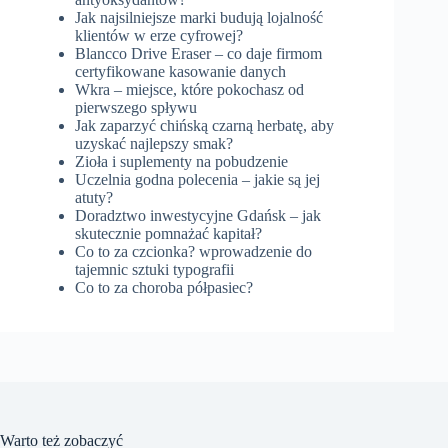
Jak najsilniejsze marki budują lojalność
klientów w erze cyfrowej?
Blancco Drive Eraser – co daje firmom
certyfikowane kasowanie danych
Wkra – miejsce, które pokochasz od
pierwszego spływu
Jak zaparzyć chińską czarną herbatę, aby
uzyskać najlepszy smak?
Zioła i suplementy na pobudzenie
Uczelnia godna polecenia – jakie są jej
atuty?
Doradztwo inwestycyjne Gdańsk – jak
skutecznie pomnażać kapitał?
Co to za czcionka? wprowadzenie do
tajemnic sztuki typografii
Co to za choroba półpasiec?
Warto też zobaczyć