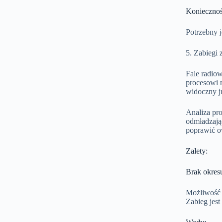
Koniecznoś
Potrzebny j
5. Zabiegi
Fale radiow
procesowi n
widoczny ju
Analiza pro
odmładzając
poprawić ow
Zalety:
Brak okres
Możliwość s
Zabieg jest