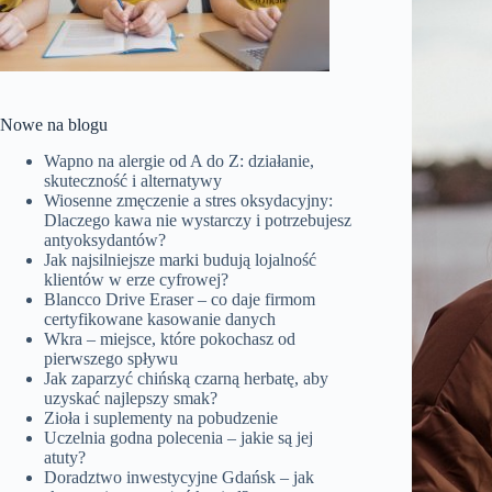
Nowe na blogu
Wapno na alergie od A do Z: działanie,
skuteczność i alternatywy
Wiosenne zmęczenie a stres oksydacyjny:
Dlaczego kawa nie wystarczy i potrzebujesz
antyoksydantów?
Jak najsilniejsze marki budują lojalność
klientów w erze cyfrowej?
Blancco Drive Eraser – co daje firmom
certyfikowane kasowanie danych
Wkra – miejsce, które pokochasz od
pierwszego spływu
Jak zaparzyć chińską czarną herbatę, aby
uzyskać najlepszy smak?
Zioła i suplementy na pobudzenie
Uczelnia godna polecenia – jakie są jej
atuty?
Doradztwo inwestycyjne Gdańsk – jak