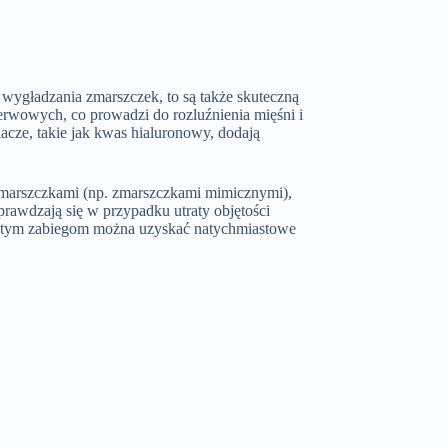
wygładzania zmarszczek, to są także skuteczną
nerwowych, co prowadzi do rozluźnienia mięśni i
acze, takie jak kwas hialuronowy, dodają
zmarszczkami (np. zmarszczkami mimicznymi),
prawdzają się w przypadku utraty objętości
i tym zabiegom można uzyskać natychmiastowe