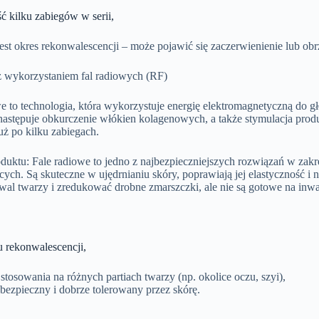
ć kilku zabiegów w serii,
est okres rekonwalescencji – może pojawić się zaczerwienienie lub obrz
 z wykorzystaniem fal radiowych (RF)
e to technologia, która wykorzystuje energię elektromagnetyczną do 
astępuje obkurczenie włókien kolagenowych, a także stymulacja produk
ż po kilku zabiegach.
duktu: Fale radiowe to jedno z najbezpieczniejszych rozwiązań w zakr
ych. Są skuteczne w ujędrnianiu skóry, poprawiają jej elastyczność i na
al twarzy i zredukować drobne zmarszczki, ale nie są gotowe na inwa
u rekonwalescencji,
tosowania na różnych partiach twarzy (np. okolice oczu, szyi),
 bezpieczny i dobrze tolerowany przez skórę.