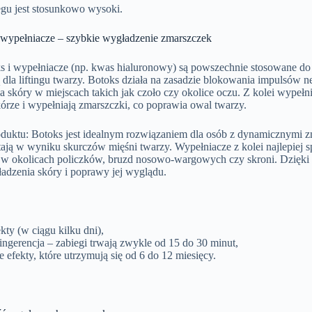
egu jest stosunkowo wysoki.
i wypełniacze – szybkie wygładzenie zmarszczek
s i wypełniacze (np. kwas hialuronowy) są powszechnie stosowane do 
 dla liftingu twarzy. Botoks działa na zasadzie blokowania impulsów 
 skóry w miejscach takich jak czoło czy okolice oczu. Z kolei wypełni
kórze i wypełniają zmarszczki, co poprawia owal twarzy.
oduktu: Botoks jest idealnym rozwiązaniem dla osób z dynamicznymi 
ają w wyniku skurczów mięśni twarzy. Wypełniacze z kolei najlepiej s
. w okolicach policzków, bruzd nosowo-wargowych czy skroni. Dzięk
adzenia skóry i poprawy jej wyglądu.
kty (w ciągu kilku dni),
ngerencja – zabiegi trwają zwykle od 15 do 30 minut,
 efekty, które utrzymują się od 6 do 12 miesięcy.