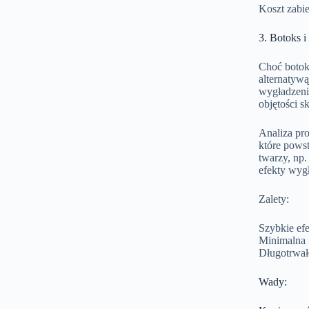
Koszt zabi
3. Botoks 
Choć botok
alternatywą
wygładzenia
objętości s
Analiza pr
które powst
twarzy, np
efekty wygł
Zalety:
Szybkie efe
Minimalna i
Długotrwałe
Wady: