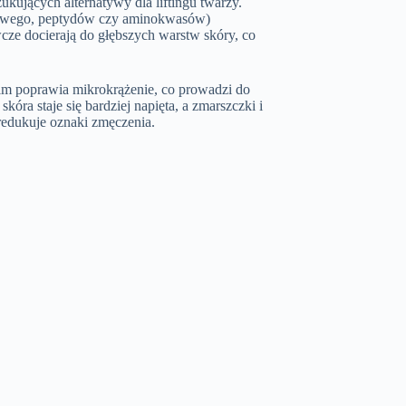
kujących alternatywy dla liftingu twarzy.
nowego, peptydów czy aminokwasów)
cze docierają do głębszych warstw skóry, co
kim poprawia mikrokrążenie, co prowadzi do
óra staje się bardziej napięta, a zmarszczki i
redukuje oznaki zmęczenia.