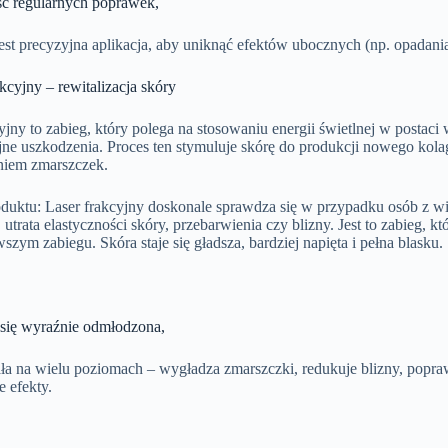
ć regularnych poprawek,
est precyzyjna aplikacja, aby uniknąć efektów ubocznych (np. opadani
akcyjny – rewitalizacja skóry
yjny to zabieg, który polega na stosowaniu energii świetlnej w postaci 
ne uszkodzenia. Proces ten stymuluje skórę do produkcji nowego kolage
niem zmarszczek.
oduktu: Laser frakcyjny doskonale sprawdza się w przypadku osób z wi
 utrata elastyczności skóry, przebarwienia czy blizny. Jest to zabieg, k
wszym zabiegu. Skóra staje się gładsza, bardziej napięta i pełna blasku.
 się wyraźnie odmłodzona,
ła na wielu poziomach – wygładza zmarszczki, redukuje blizny, popraw
 efekty.