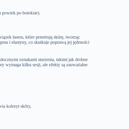
a powiek po botoksie).
wiązek lasera, które penetrują skórę, tworząc
nu i elastyny, co skutkuje poprawą jej jędrności
docznymi oznakami starzenia, takimi jak drobne
tóry wymaga kilku sesji, ale efekty są zauważalne
ia koloryt skóry,