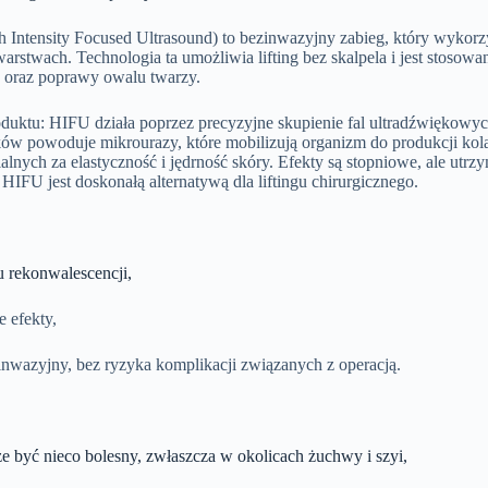
 Intensity Focused Ultrasound) to bezinwazyjny zabieg, który wykorz
arstwach. Technologia ta umożliwia lifting bez skalpela i jest stosow
 oraz poprawy owalu twarzy.
oduktu: HIFU działa poprzez precyzyjne skupienie fal ultradźwiękowyc
ków powoduje mikrourazy, które mobilizują organizm do produkcji kol
lnych za elastyczność i jędrność skóry. Efekty są stopniowe, ale utrzym
 HIFU jest doskonałą alternatywą dla liftingu chirurgicznego.
u rekonwalescencji,
 efekty,
inwazyjny, bez ryzyka komplikacji związanych z operacją.
e być nieco bolesny, zwłaszcza w okolicach żuchwy i szyi,