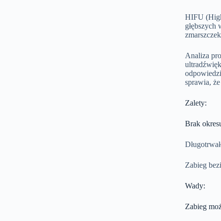
HIFU (High
głębszych w
zmarszczek
Analiza pr
ultradźwię
odpowiedzia
sprawia, że
Zalety:
Brak okres
Długotrwałe
Zabieg bez
Wady:
Zabieg moż