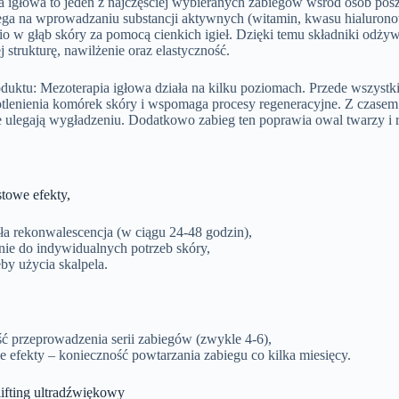
 igłowa to jeden z najczęściej wybieranych zabiegów wśród osób poszu
ega na wprowadzaniu substancji aktywnych (witamin, kwasu hialuro
o w głąb skóry za pomocą cienkich igieł. Dzięki temu składniki odżyw
j strukturę, nawilżenie oraz elastyczność.
oduktu: Mezoterapia igłowa działa na kilku poziomach. Przede wszyst
tlenienia komórek skóry i wspomaga procesy regeneracyjne. Z czasem sk
ie ulegają wygładzeniu. Dodatkowo zabieg ten poprawia owal twarzy i 
towe efekty,
ła rekonwalescencja (w ciągu 24-48 godzin),
ie do indywidualnych potrzeb skóry,
by użycia skalpela.
ć przeprowadzenia serii zabiegów (zwykle 4-6),
e efekty – konieczność powtarzania zabiegu co kilka miesięcy.
lifting ultradźwiękowy