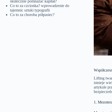
skutecznie pomnażać kapitał?
Co to za czcionka? wprowadzenie do
tajemnic sztuki typografii
Co to za choroba półpasiec?
Współczesn
Lifting twa
istnieje wi
artykule pr
bezpieczeń
1. Mezoter