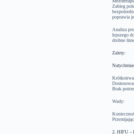
Mezoterapia
Zabieg pol
bezpośredni
poprawia je
Analiza pr
lepszego do
drobne lin
Zalety:
Natychmias
Krótkotrwa
Dostosowan
Brak potrze
Wady:
Koniecznoś
Przemijając
2. HIFU – 