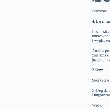
Koniecznoś
Potrzebna j
4. Laser fr
Laser frakc
mikroskopij
i wygładze
Analiza pr
zmarszczki,
już po pier
Zalety:
Skóra staje
Zabieg dzia
Długotrwałe
Wady: