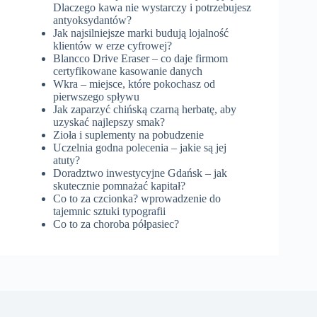
Dlaczego kawa nie wystarczy i potrzebujesz
antyoksydantów?
Jak najsilniejsze marki budują lojalność
klientów w erze cyfrowej?
Blancco Drive Eraser – co daje firmom
certyfikowane kasowanie danych
Wkra – miejsce, które pokochasz od
pierwszego spływu
Jak zaparzyć chińską czarną herbatę, aby
uzyskać najlepszy smak?
Zioła i suplementy na pobudzenie
Uczelnia godna polecenia – jakie są jej
atuty?
Doradztwo inwestycyjne Gdańsk – jak
skutecznie pomnażać kapitał?
Co to za czcionka? wprowadzenie do
tajemnic sztuki typografii
Co to za choroba półpasiec?