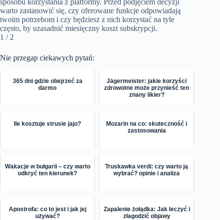
sposobu korzystania z platformy. Przed podjęciem decyzji
warto zastanowić się, czy oferowane funkcje odpowiadają
twoim potrzebom i czy będziesz z nich korzystać na tyle
często, by uzasadnić miesięczny koszt subskrypcji.
1 / 2
Nie przegap ciekawych pytań:
365 dni gdzie obejrzeć za
Jägermeister: jakie korzyści
darmo
zdrowotne może przynieść ten
znany likier?
Ile kosztuje strusie jajo?
Mozarin na co: skuteczność i
zastosowania
Wakacje w bułgarii – czy warto
Truskawka verdi: czy warto ją
odkryć ten kierunek?
wybrać? opinie i analiza
Apostrofa: co to jest i jak jej
Zapalenie żołądka: Jak leczyć i
używać?
złagodzić objawy