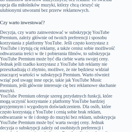
opcja dla miłośników muzyki, którzy chcą cieszyć się
ulubionymi utworami bez przerw reklamowych.
Czy warto inwestować?
Decyzja, czy warto zainwestować w subskrypcję YouTube
Premium, zależy głównie od twoich preferencji i sposobu
korzystania z platformy YouTube. Jeśli często korzystasz z
YouTube i irytują cię reklamy, a także cenisz sobie możliwość
odtwarzania treści w tle i pobierania filmów, to subskrypcja
YouTube Premium może być dla ciebie warta swojej ceny.
Jednak jeśli rzadko korzystasz z YouTube lub reklamy nie
przeszkadzają ci zbytnio, możliwe, że nie będziesz widział
znaczącej wartości w subskrypcji Premium. Warto również
wziąć pod uwagę inne opcje, takie jak YouTube Music
Premium, jeśli głównie interesuje cię bez reklamowe słuchanie
muzyki.
YouTube Premium oferuje szereg przydatnych funkcji, które
mogą uczynić korzystanie z platformy YouTube bardziej
przyjemnym i wygodnym doświadczeniem. Dla osób, które
często korzystają z YouTube i cenią sobie brak reklam,
odtwarzanie w tle i dostęp do muzyki bez reklam, subskrypcja
YouTube Premium może być warta swojej ceny. Jednak
decyzja o subskrypcji zależy od osobistych preferencji i