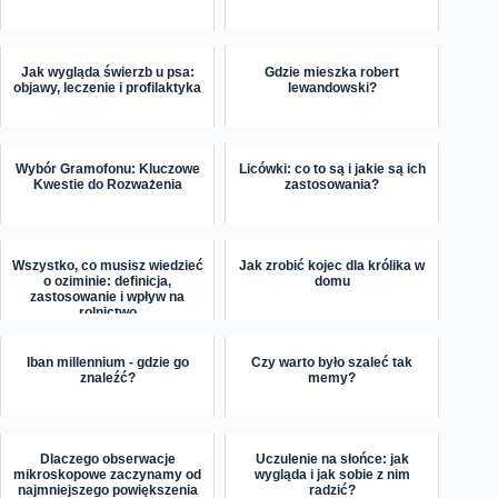
Jak wygląda świerzb u psa:
Gdzie mieszka robert
objawy, leczenie i profilaktyka
lewandowski?
Wybór Gramofonu: Kluczowe
Licówki: co to są i jakie są ich
Kwestie do Rozważenia
zastosowania?
Wszystko, co musisz wiedzieć
Jak zrobić kojec dla królika w
o oziminie: definicja,
domu
zastosowanie i wpływ na
rolnictwo
Iban millennium - gdzie go
Czy warto było szaleć tak
znaleźć?
memy?
Dlaczego obserwacje
Uczulenie na słońce: jak
mikroskopowe zaczynamy od
wygląda i jak sobie z nim
najmniejszego powiększenia
radzić?