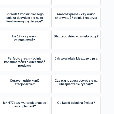
Sprzedaż lotosu: dlaczego
Ambroexpress - czy warto
polska decyduje się na tę
skorzystać? opinie i recenzja
kontrowersyjną decyzję?
Ios 17 - czy warto
Dlaczego dziecko mruży oczy?
zainstalować?
Perfecto cream - opinie
Jak wyglądają kleszcze u psa
konsumentów i skuteczność
produktu
Cerave - gdzie kupić
Czy warto zdecydować się na
stacjonarnie?
ubezpieczenie ryanair?
Mk-677: czy warto sięgnąć po
Co kupić babci na święta?
ten suplement?