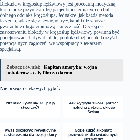
Blokada w kręgosłup lędźwiowy jest procedurą medyczną,
która może przynieść ulgę pacjentom cierpiącym na ból
dolnego odcinka kręgosłupa. Jednakże, jak każda metoda
leczenia, wiąże się z pewnymi ryzykami i nie zawsze
gwarantuje długoterminową skuteczność. Decyzja o
zastosowaniu blokady w kręgosłup lędźwiowy powinna być
podejmowana indywidualnie, po dokładnej ocenie korzyści i
potencjalnych zagrożeń, we współpracy z lekarzem
specjalistą.
Zobacz również
Kapitan ameryka: wojna
bohaterów - cały film za darmo
Nie przegap ciekawych pytań:
Piramida Żywienia 3d: jak ją
Jak wygląda sikora: portret
stworzyć?
malucha z ptasiarskiego
Świata
Kwas glikolowy: rewolucyjne
Gdzie kupić alkomat:
zastosowania dla twojej skóry
przewodnik dla świadomych
kierowców