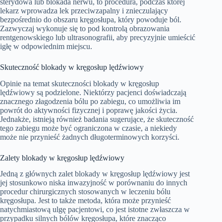
sterydowa lub blokada nerwu, to procedura, podczas której
lekarz wprowadza lek przeciwzapalny i znieczulający
bezpośrednio do obszaru kręgosłupa, który powoduje ból.
Zazwyczaj wykonuje się to pod kontrolą obrazowania
rentgenowskiego lub ultrasonografii, aby precyzyjnie umieścić
igłę w odpowiednim miejscu.
Skuteczność blokady w kręgosłup lędźwiowy
Opinie na temat skuteczności blokady w kręgosłup
lędźwiowy są podzielone. Niektórzy pacjenci doświadczają
znacznego złagodzenia bólu po zabiegu, co umożliwia im
powrót do aktywności fizycznej i poprawę jakości życia.
Jednakże, istnieją również badania sugerujące, że skuteczność
tego zabiegu może być ograniczona w czasie, a niekiedy
może nie przynieść żadnych długoterminowych korzyści.
Zalety blokady w kręgosłup lędźwiowy
Jedną z głównych zalet blokady w kręgosłup lędźwiowy jest
jej stosunkowo niska inwazyjność w porównaniu do innych
procedur chirurgicznych stosowanych w leczeniu bólu
kręgosłupa. Jest to także metoda, która może przynieść
natychmiastową ulgę pacjentowi, co jest istotne zwłaszcza w
przypadku silnych bólów kręgosłupa, które znacząco