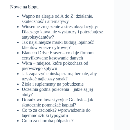
Nowe na blogu
Wapno na alergie od A do Z: działanie,
skuteczność i alternatywy
Wiosenne zmęczenie a stres oksydacyjny:
Dlaczego kawa nie wystarczy i potrzebujesz
antyoksydantów?
Jak najsilniejsze marki budują lojalność
klientów w erze cyfrowej?
Blancco Drive Eraser – co daje firmom
certyfikowane kasowanie danych
Wkra – miejsce, które pokochasz od
pierwszego spływu
Jak zaparzyć chińską czarną herbatę, aby
uzyskać najlepszy smak?
Zioła i suplementy na pobudzenie
Uczelnia godna polecenia – jakie są jej
atuty?
Doradztwo inwestycyjne Gdańsk – jak
skutecznie pomnażać kapitał?
Co to za czcionka? wprowadzenie do
tajemnic sztuki typografii
Co to za choroba półpasiec?