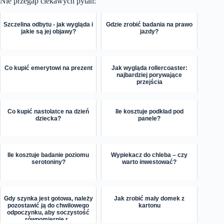
Nie przegap ciekawych pytań:
Szczelina odbytu - jak wygląda i
Gdzie zrobić badania na prawo
jakie są jej objawy?
jazdy?
Co kupić emerytowi na prezent
Jak wygląda rollercoaster:
najbardziej porywające
przejścia
Co kupić nastolatce na dzień
Ile kosztuje podkład pod
dziecka?
panele?
Ile kosztuje badanie poziomu
Wypiekacz do chleba – czy
serotoniny?
warto inwestować?
Gdy szynka jest gotowa, należy
Jak zrobić mały domek z
pozostawić ją do chwilowego
kartonu
odpoczynku, aby soczystość
równomiernie r...