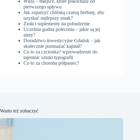
Wkra – miejsce, które pokochasz od
pierwszego spływu
Jak zaparzyć chińską czarną herbatę, aby
uzyskać najlepszy smak?
Zioła i suplementy na pobudzenie
Uczelnia godna polecenia – jakie są jej
atuty?
Doradztwo inwestycyjne Gdańsk – jak
skutecznie pomnażać kapitał?
Co to za czcionka? wprowadzenie do
tajemnic sztuki typografii
Co to za choroba półpasiec?
Warto też zobaczyć