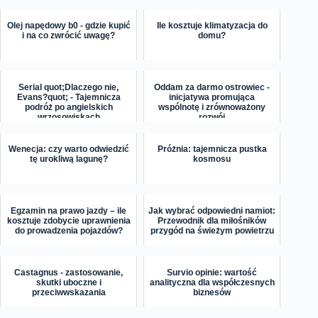
Olej napędowy b0 - gdzie kupić
Ile kosztuje klimatyzacja do
i na co zwrócić uwagę?
domu?
Serial quot;Dlaczego nie,
Oddam za darmo ostrowiec -
Evans?quot; - Tajemnicza
inicjatywa promująca
podróż po angielskich
wspólnotę i zrównoważony
wrzosowiskach
rozwój
Wenecja: czy warto odwiedzić
Próżnia: tajemnicza pustka
tę urokliwą lagunę?
kosmosu
Egzamin na prawo jazdy – ile
Jak wybrać odpowiedni namiot:
kosztuje zdobycie uprawnienia
Przewodnik dla miłośników
do prowadzenia pojazdów?
przygód na świeżym powietrzu
Castagnus - zastosowanie,
Survio opinie: wartość
skutki uboczne i
analityczna dla współczesnych
przeciwwskazania
biznesów