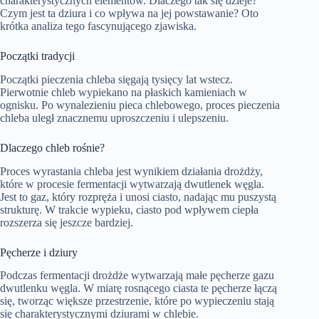
charakterystycznych elementów. Dlaczego tak się dzieje?
Czym jest ta dziura i co wpływa na jej powstawanie? Oto
krótka analiza tego fascynującego zjawiska.
Początki tradycji
Początki pieczenia chleba sięgają tysięcy lat wstecz.
Pierwotnie chleb wypiekano na płaskich kamieniach w
ognisku. Po wynalezieniu pieca chlebowego, proces pieczenia
chleba uległ znacznemu uproszczeniu i ulepszeniu.
Dlaczego chleb rośnie?
Proces wyrastania chleba jest wynikiem działania drożdży,
które w procesie fermentacji wytwarzają dwutlenek węgla.
Jest to gaz, który rozpręża i unosi ciasto, nadając mu puszystą
strukturę. W trakcie wypieku, ciasto pod wpływem ciepła
rozszerza się jeszcze bardziej.
Pęcherze i dziury
Podczas fermentacji drożdże wytwarzają małe pęcherze gazu
dwutlenku węgla. W miarę rosnącego ciasta te pęcherze łączą
się, tworząc większe przestrzenie, które po wypieczeniu stają
się charakterystycznymi dziurami w chlebie.