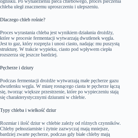
ognisku. Po wynalezieniu pieca chlebowego, proces pieczenia
chleba uległ znacznemu uproszczeniu i ulepszeniu.
Dlaczego chleb rośnie?
Proces wyrastania chleba jest wynikiem działania drożdży,
które w procesie fermentacji wytwarzają dwutlenek węgla.
Jest to gaz, który rozpręża i unosi ciasto, nadając mu puszystą
strukturę. W trakcie wypieku, ciasto pod wpływem ciepła
rozszerza się jeszcze bardziej.
Pęcherze i dziury
Podczas fermentacji drożdże wytwarzają małe pęcherze gazu
dwutlenku węgla. W miarę rosnącego ciasta te pęcherze łączą
się, tworząc większe przestrzenie, które po wypieczeniu stają
się charakterystycznymi dziurami w chlebie.
Typy chleba i wielkość dziur
Rozmiar i ilość dziur w chlebie zależy od różnych czynników.
Chleby pełnoziarniste i żytnie zazwyczaj mają mniejsze,
bardziej zwarte pęcherze, podczas gdy białe chleby mają