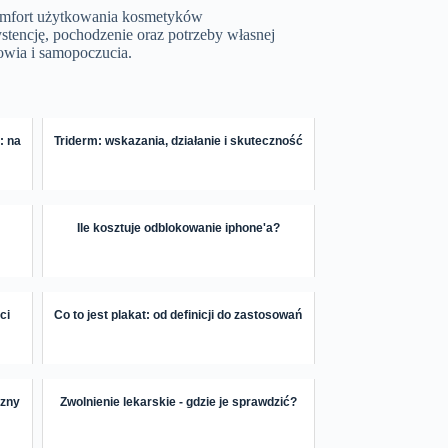
omfort użytkowania kosmetyków
stencję, pochodzenie oraz potrzeby własnej
drowia i samopoczucia.
: na
Triderm: wskazania, działanie i skuteczność
Ile kosztuje odblokowanie iphone'a?
ci
Co to jest plakat: od definicji do zastosowań
czny
Zwolnienie lekarskie - gdzie je sprawdzić?