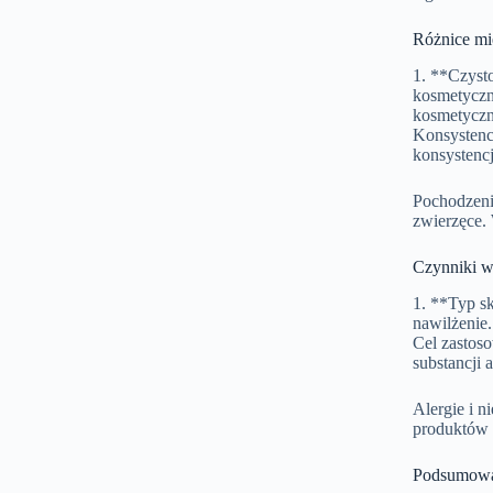
Różnice mi
1. **Czysto
kosmetyczn
kosmetyczn
Konsystenc
konsystenc
Pochodzenie
zwierzęce.
Czynniki w
1. **Typ s
nawilżenie.
Cel zastoso
substancji 
Alergie i n
produktów z
Podsumowa