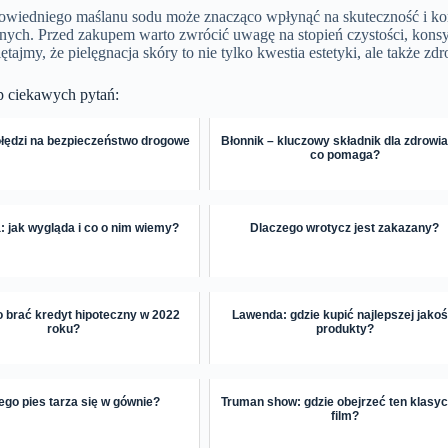
wiedniego maślanu sodu może znacząco wpłynąć na skuteczność i k
nych. Przed zakupem warto zwrócić uwagę na stopień czystości, konsy
ętajmy, że pielęgnacja skóry to nie tylko kwestia estetyki, ale także z
p ciekawych pytań:
łędzi na bezpieczeństwo drogowe
Błonnik – kluczowy składnik dla zdrowia
co pomaga?
: jak wygląda i co o nim wiemy?
Dlaczego wrotycz jest zakazany?
o brać kredyt hipoteczny w 2022
Lawenda: gdzie kupić najlepszej jakoś
roku?
produkty?
ego pies tarza się w gównie?
Truman show: gdzie obejrzeć ten klasy
film?