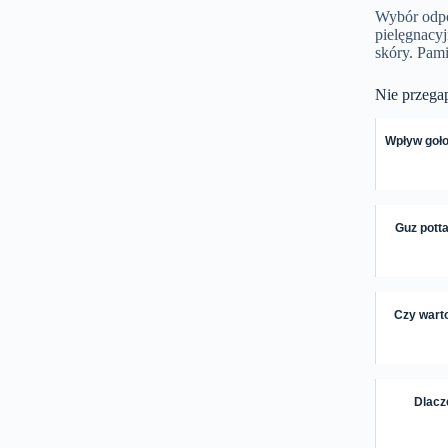
Wybór odpo
pielęgnacyj
skóry. Pami
Nie przega
Wpływ goło
Guz potta
Czy wart
Dlacz