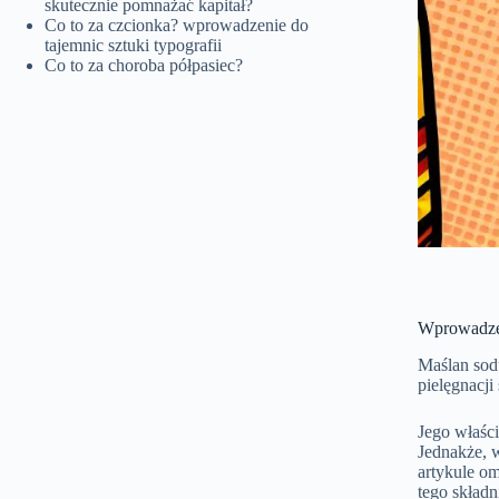
skutecznie pomnażać kapitał?
Co to za czcionka? wprowadzenie do
tajemnic sztuki typografii
Co to za choroba półpasiec?
Wprowadze
Maślan sod
pielęgnacji
Jego właśc
Jednakże, 
artykule o
tego składn