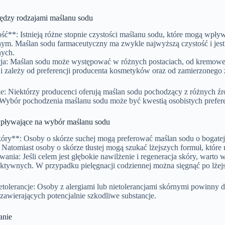
ędzy rodzajami maślanu sodu
ść**: Istnieją różne stopnie czystości maślanu sodu, które mogą wpływ
ym. Maślan sodu farmaceutyczny ma zwykle najwyższą czystość i jest
ych.
ja: Maślan sodu może występować w różnych postaciach, od kremowej 
ji zależy od preferencji producenta kosmetyków oraz od zamierzonego 
: Niektórzy producenci oferują maślan sodu pochodzący z różnych źróde
 Wybór pochodzenia maślanu sodu może być kwestią osobistych preferen
pływające na wybór maślanu sodu
kóry**: Osoby o skórze suchej mogą preferować maślan sodu o bogatej
 Natomiast osoby o skórze tłustej mogą szukać lżejszych formuł, które 
wania: Jeśli celem jest głębokie nawilżenie i regeneracja skóry, warto
aktywnych. W przypadku pielęgnacji codziennej można sięgnąć po lżejs
ietolerancje: Osoby z alergiami lub nietolerancjami skórnymi powinny 
awierających potencjalnie szkodliwe substancje.
nie