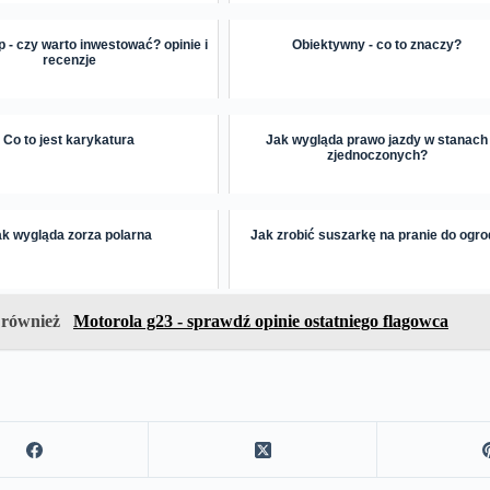
p - czy warto inwestować? opinie i
Obiektywny - co to znaczy?
recenzje
Co to jest karykatura
Jak wygląda prawo jazdy w stanach
zjednoczonych?
k wygląda zorza polarna
Jak zrobić suszarkę na pranie do ogr
 również
Motorola g23 - sprawdź opinie ostatniego flagowca