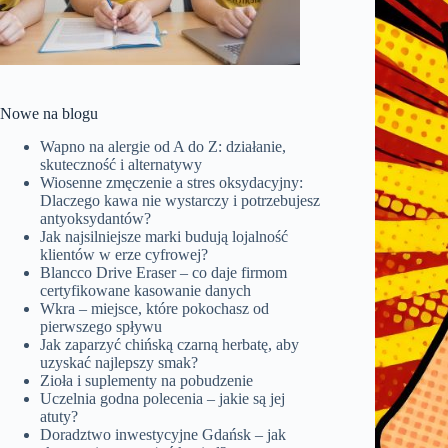
Nowe na blogu
Wapno na alergie od A do Z: działanie,
skuteczność i alternatywy
Wiosenne zmęczenie a stres oksydacyjny:
Dlaczego kawa nie wystarczy i potrzebujesz
antyoksydantów?
Jak najsilniejsze marki budują lojalność
klientów w erze cyfrowej?
Blancco Drive Eraser – co daje firmom
certyfikowane kasowanie danych
Wkra – miejsce, które pokochasz od
pierwszego spływu
Jak zaparzyć chińską czarną herbatę, aby
uzyskać najlepszy smak?
Zioła i suplementy na pobudzenie
Uczelnia godna polecenia – jakie są jej
atuty?
Doradztwo inwestycyjne Gdańsk – jak