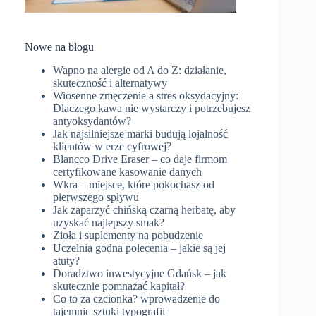
Nowe na blogu
Wapno na alergie od A do Z: działanie,
skuteczność i alternatywy
Wiosenne zmęczenie a stres oksydacyjny:
Dlaczego kawa nie wystarczy i potrzebujesz
antyoksydantów?
Jak najsilniejsze marki budują lojalność
klientów w erze cyfrowej?
Blancco Drive Eraser – co daje firmom
certyfikowane kasowanie danych
Wkra – miejsce, które pokochasz od
pierwszego spływu
Jak zaparzyć chińską czarną herbatę, aby
uzyskać najlepszy smak?
Zioła i suplementy na pobudzenie
Uczelnia godna polecenia – jakie są jej
atuty?
Doradztwo inwestycyjne Gdańsk – jak
skutecznie pomnażać kapitał?
Co to za czcionka? wprowadzenie do
tajemnic sztuki typografii