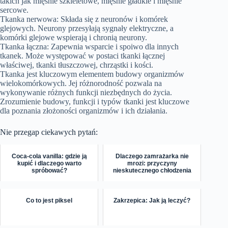
takich jak mięśnie szkieletowe, mięśnie gładkie i mięśnie
sercowe.
Tkanka nerwowa: Składa się z neuronów i komórek
glejowych. Neurony przesyłają sygnały elektryczne, a
komórki glejowe wspierają i chronią neurony.
Tkanka łączna: Zapewnia wsparcie i spoiwo dla innych
tkanek. Może występować w postaci tkanki łącznej
właściwej, tkanki tłuszczowej, chrząstki i kości.
Tkanka jest kluczowym elementem budowy organizmów
wielokomórkowych. Jej różnorodność pozwala na
wykonywanie różnych funkcji niezbędnych do życia.
Zrozumienie budowy, funkcji i typów tkanki jest kluczowe
dla poznania złożoności organizmów i ich działania.
Nie przegap ciekawych pytań:
Coca-cola vanilla: gdzie ją
Dlaczego zamrażarka nie
kupić i dlaczego warto
mrozi: przyczyny
spróbować?
nieskutecznego chłodzenia
Co to jest piksel
Zakrzepica: Jak ją leczyć?