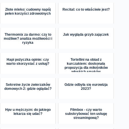
Złote mleko: cudowny napój
Recital: co to właściwie jest?
pełen korzyści zdrowotnych
Thermomix za darmo: czy to
Jak wygląda grzyb zajączek
możliwe? analiza możliwości i
ryzyka
Hapi pożyczka opinie: czy
Tortellini na obiad z
warto skorzystać z usług?
kurczakiem: doskonała
propozycja dla miłośników
włoskich smaków
Sekretne życie zwierzaków
Gdzie odbyła się eurowizja
domowych 2: gdzie oglądać?
2023?
Hpv u mężczyzn: do jakiego
Filmbox - czy warto
lekarza się udać?
subskrybować ten usługę
streamingową?