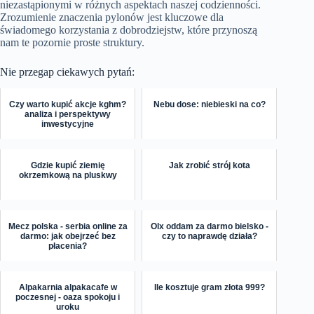
niezastąpionymi w różnych aspektach naszej codzienności.
Zrozumienie znaczenia pylonów jest kluczowe dla
świadomego korzystania z dobrodziejstw, które przynoszą
nam te pozornie proste struktury.
Nie przegap ciekawych pytań:
Czy warto kupić akcje kghm?
Nebu dose: niebieski na co?
analiza i perspektywy
inwestycyjne
Gdzie kupić ziemię
Jak zrobić strój kota
okrzemkową na pluskwy
Mecz polska - serbia online za
Olx oddam za darmo bielsko -
darmo: jak obejrzeć bez
czy to naprawdę działa?
płacenia?
Alpakarnia alpakacafe w
Ile kosztuje gram złota 999?
poczesnej - oaza spokoju i
uroku