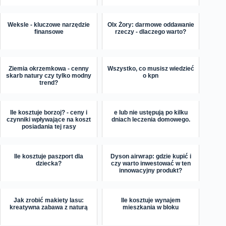
Weksle - kluczowe narzędzie
Olx Żory: darmowe oddawanie
finansowe
rzeczy - dlaczego warto?
Ziemia okrzemkowa - cenny
Wszystko, co musisz wiedzieć
skarb natury czy tylko modny
o kpn
trend?
Ile kosztuje borzoj? - ceny i
e lub nie ustępują po kilku
czynniki wpływające na koszt
dniach leczenia domowego.
posiadania tej rasy
Ile kosztuje paszport dla
Dyson airwrap: gdzie kupić i
dziecka?
czy warto inwestować w ten
innowacyjny produkt?
Jak zrobić makiety lasu:
Ile kosztuje wynajem
kreatywna zabawa z naturą
mieszkania w bloku