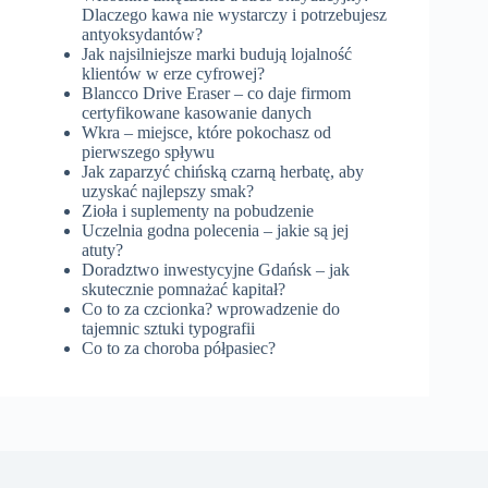
Dlaczego kawa nie wystarczy i potrzebujesz
antyoksydantów?
Jak najsilniejsze marki budują lojalność
klientów w erze cyfrowej?
Blancco Drive Eraser – co daje firmom
certyfikowane kasowanie danych
Wkra – miejsce, które pokochasz od
pierwszego spływu
Jak zaparzyć chińską czarną herbatę, aby
uzyskać najlepszy smak?
Zioła i suplementy na pobudzenie
Uczelnia godna polecenia – jakie są jej
atuty?
Doradztwo inwestycyjne Gdańsk – jak
skutecznie pomnażać kapitał?
Co to za czcionka? wprowadzenie do
tajemnic sztuki typografii
Co to za choroba półpasiec?