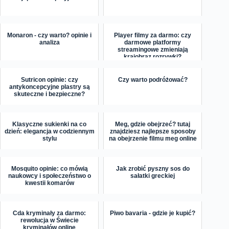
Monaron - czy warto? opinie i
Player filmy za darmo: czy
analiza
darmowe platformy
streamingowe zmieniają
krajobraz rozrywki?
Sutricon opinie: czy
Czy warto podróżować?
antykoncepcyjne plastry są
skuteczne i bezpieczne?
Klasyczne sukienki na co
Meg, gdzie obejrzeć? tutaj
dzień: elegancja w codziennym
znajdziesz najlepsze sposoby
stylu
na obejrzenie filmu meg online
Mosquito opinie: co mówią
Jak zrobić pyszny sos do
naukowcy i społeczeństwo o
sałatki greckiej
kwestii komarów
Cda kryminały za darmo:
Piwo bavaria - gdzie je kupić?
rewolucja w Świecie
kryminałów online