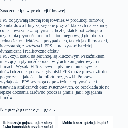
Znaczenie fps w produkcji filmowej
FPS odgrywają istotną rolę również w produkcji filmowej.
Standardowo filmy są kręcone przy 24 klatkach na sekundę,
co jest uważane za optymalną liczbę klatek potrzebną do
uzyskania płynności ruchu i naturalnego wyglądu obrazu.
Jednakże, w niektórych przypadkach, takich jak filmy akcji,
korzysta się z wyższych FPS, aby uzyskać bardziej
dynamiczne i realistyczne efekty.
FPS, czyli klatki na sekundę, są kluczowym wskaźnikiem
mierzącym płynność obrazu w grach komputerowych i
filmach. Wysoki FPS zapewnia płynne i immersywne
doświadczenie, podczas gdy niski FPS może prowadzić do
pogorszenia jakości i komfortu rozgrywki. Poprawa
wydajności FPS wymaga odpowiedniej optymalizacji
ustawień graficznych oraz systemowych, co przekłada się na
lepsze doznania zarówno podczas grania, jak i oglądania
filmów.
Nie przegap ciekawych pytań:
Ile kosztuje gejsza: tajemniczy
Meble lenart: gdzie je kupić?
świat japońskich przyjemności