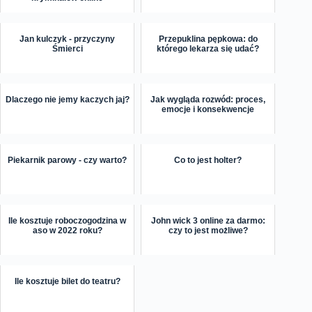
Jan kulczyk - przyczyny
Przepuklina pępkowa: do
Śmierci
którego lekarza się udać?
Dlaczego nie jemy kaczych jaj?
Jak wygląda rozwód: proces,
emocje i konsekwencje
Piekarnik parowy - czy warto?
Co to jest holter?
Ile kosztuje roboczogodzina w
John wick 3 online za darmo:
aso w 2022 roku?
czy to jest możliwe?
Ile kosztuje bilet do teatru?