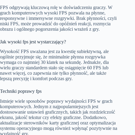
FPS odgrywają kluczową rolę w doświadczeniu graczy. W
grach komputerowych wysoki FPS pozwala na płynne,
responsywne i immersywne rozgrywki. Brak płynności, czyli
niski FPS, może prowadzić do opóźnień reakcji, rozmycia
obrazu i ogólnego pogorszenia jakości wrażeń z gry.
Jak wysoki fps jest wystarczający?
Wysokość FPS uważana jest za kwestię subiektywną, ale
ogólnie przyjmuje się, że minimalnie płynna rozgrywka
wymaga co najmniej 30 klatek na sekundę. Jednakże, dla
wielu graczy standardem stało się osiągnięcie 60 FPS lub
nawet więcej, co zapewnia nie tylko płynność, ale także
lepszą precyzję i komfort podczas gry.
Techniki poprawy fps
Istnieje wiele sposobów poprawy wydajności FPS w grach
komputerowych. Jednym z najpopularniejszych jest
dostosowanie ustawień graficznych, takich jak rozdzielczość
ekranu, jakość tekstur czy efekty graficzne. Dodatkowo,
aktualizacje sterowników karty graficznej oraz optymalizacja
systemu operacyjnego mogą również wpłynąć pozytywnie na
wydajność gry.