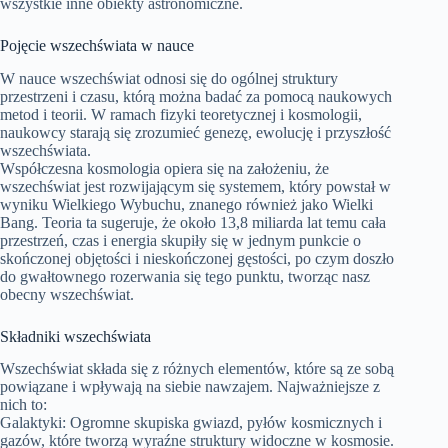
wszystkie inne obiekty astronomiczne.
Pojęcie wszechświata w nauce
W nauce wszechświat odnosi się do ogólnej struktury
przestrzeni i czasu, którą można badać za pomocą naukowych
metod i teorii. W ramach fizyki teoretycznej i kosmologii,
naukowcy starają się zrozumieć genezę, ewolucję i przyszłość
wszechświata.
Współczesna kosmologia opiera się na założeniu, że
wszechświat jest rozwijającym się systemem, który powstał w
wyniku Wielkiego Wybuchu, znanego również jako Wielki
Bang. Teoria ta sugeruje, że około 13,8 miliarda lat temu cała
przestrzeń, czas i energia skupiły się w jednym punkcie o
skończonej objętości i nieskończonej gęstości, po czym doszło
do gwałtownego rozerwania się tego punktu, tworząc nasz
obecny wszechświat.
Składniki wszechświata
Wszechświat składa się z różnych elementów, które są ze sobą
powiązane i wpływają na siebie nawzajem. Najważniejsze z
nich to:
Galaktyki: Ogromne skupiska gwiazd, pyłów kosmicznych i
gazów, które tworzą wyraźne struktury widoczne w kosmosie.