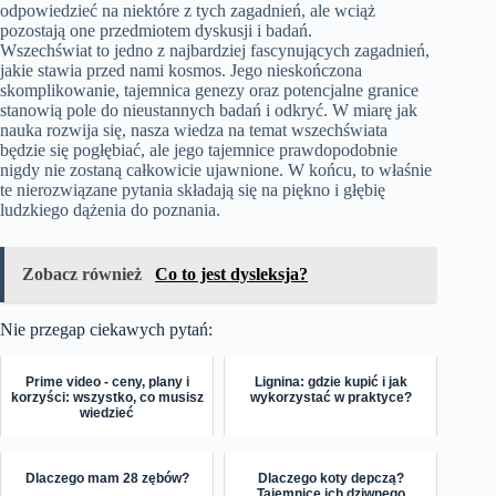
odpowiedzieć na niektóre z tych zagadnień, ale wciąż
pozostają one przedmiotem dyskusji i badań.
Wszechświat to jedno z najbardziej fascynujących zagadnień,
jakie stawia przed nami kosmos. Jego nieskończona
skomplikowanie, tajemnica genezy oraz potencjalne granice
stanowią pole do nieustannych badań i odkryć. W miarę jak
nauka rozwija się, nasza wiedza na temat wszechświata
będzie się pogłębiać, ale jego tajemnice prawdopodobnie
nigdy nie zostaną całkowicie ujawnione. W końcu, to właśnie
te nierozwiązane pytania składają się na piękno i głębię
ludzkiego dążenia do poznania.
Zobacz również
Co to jest dysleksja?
Nie przegap ciekawych pytań:
Prime video - ceny, plany i
Lignina: gdzie kupić i jak
korzyści: wszystko, co musisz
wykorzystać w praktyce?
wiedzieć
Dlaczego mam 28 zębów?
Dlaczego koty depczą?
Tajemnice ich dziwnego