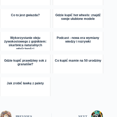
Co to jest gwiazda?
Gdzie kupić hot wheels: znajdź
swoje ulubione modele
Wykorzystanie oleju
Podcast - nowa era wymiany
żywokostowego z gojnikiem:
wiedzy i rozrywki
skarbnica naturalnych
właściwości
Gdzie kupić prawdziwy sok z
Co kupić mamie na 50 urodziny
granatów?
Jak zrobić ławkę z palety
PREVIOUS
NEXT