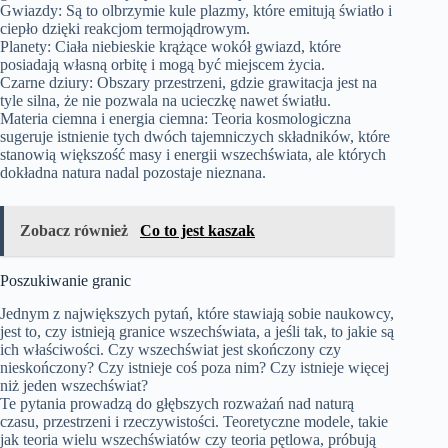
Gwiazdy: Są to olbrzymie kule plazmy, które emitują światło i
ciepło dzięki reakcjom termojądrowym.
Planety: Ciała niebieskie krążące wokół gwiazd, które
posiadają własną orbitę i mogą być miejscem życia.
Czarne dziury: Obszary przestrzeni, gdzie grawitacja jest na
tyle silna, że nie pozwala na ucieczkę nawet światłu.
Materia ciemna i energia ciemna: Teoria kosmologiczna
sugeruje istnienie tych dwóch tajemniczych składników, które
stanowią większość masy i energii wszechświata, ale których
dokładna natura nadal pozostaje nieznana.
Zobacz również
Co to jest kaszak
Poszukiwanie granic
Jednym z największych pytań, które stawiają sobie naukowcy,
jest to, czy istnieją granice wszechświata, a jeśli tak, to jakie są
ich właściwości. Czy wszechświat jest skończony czy
nieskończony? Czy istnieje coś poza nim? Czy istnieje więcej
niż jeden wszechświat?
Te pytania prowadzą do głębszych rozważań nad naturą
czasu, przestrzeni i rzeczywistości. Teoretyczne modele, takie
jak teoria wielu wszechświatów czy teoria pętlowa, próbują