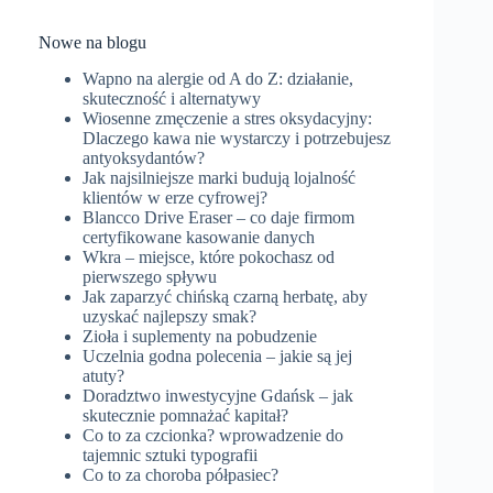
Nowe na blogu
Wapno na alergie od A do Z: działanie,
skuteczność i alternatywy
Wiosenne zmęczenie a stres oksydacyjny:
Dlaczego kawa nie wystarczy i potrzebujesz
antyoksydantów?
Jak najsilniejsze marki budują lojalność
klientów w erze cyfrowej?
Blancco Drive Eraser – co daje firmom
certyfikowane kasowanie danych
Wkra – miejsce, które pokochasz od
pierwszego spływu
Jak zaparzyć chińską czarną herbatę, aby
uzyskać najlepszy smak?
Zioła i suplementy na pobudzenie
Uczelnia godna polecenia – jakie są jej
atuty?
Doradztwo inwestycyjne Gdańsk – jak
skutecznie pomnażać kapitał?
Co to za czcionka? wprowadzenie do
tajemnic sztuki typografii
Co to za choroba półpasiec?