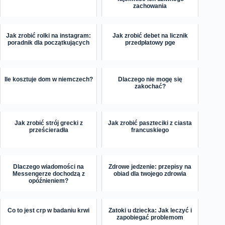
zachowania
Jak zrobić rolki na instagram:
Jak zrobić debet na licznik
poradnik dla początkujących
przedpłatowy pge
Ile kosztuje dom w niemczech?
Dlaczego nie mogę się
zakochać?
Jak zrobić strój grecki z
Jak zrobić paszteciki z ciasta
prześcieradła
francuskiego
Dlaczego wiadomości na
Zdrowe jedzenie: przepisy na
Messengerze dochodzą z
obiad dla twojego zdrowia
opóźnieniem?
Co to jest crp w badaniu krwi
Zatoki u dziecka: Jak leczyć i
zapobiegać problemom