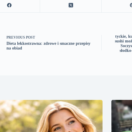
tyckie, k
PREVIOUS
POST
sushi mo
Dieta lekkostrawna: zdrowe i smaczne przepisy
Soczy
na obiad
słodko