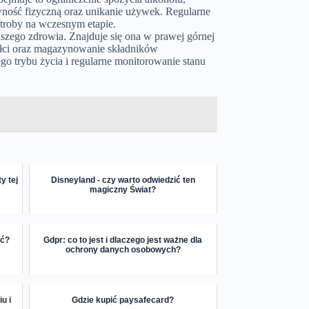
wność fizyczną oraz unikanie używek. Regularne
roby na wczesnym etapie.
aszego zdrowia. Znajduje się ona w prawej górnej
żółci oraz magazynowanie składników
 trybu życia i regularne monitorowanie stanu
y tej
Disneyland - czy warto odwiedzić ten
magiczny Świat?
ić?
Gdpr: co to jest i dlaczego jest ważne dla
ochrony danych osobowych?
u i
Gdzie kupić paysafecard?