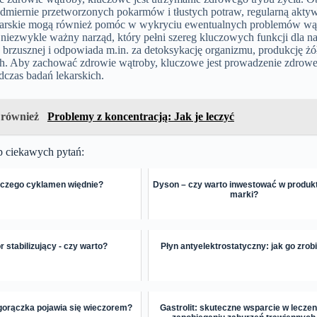
admiernie przetworzonych pokarmów i tłustych potraw, regularną akty
karskie mogą również pomóc w wykryciu ewentualnych problemów wąt
niezwykle ważny narząd, który pełni szereg kluczowych funkcji dla n
y brzusznej i odpowiada m.in. za detoksykację organizmu, produkcję 
. Aby zachować zdrowie wątroby, kluczowe jest prowadzenie zdrowego
dczas badań lekarskich.
 również
Problemy z koncentracją: Jak je leczyć
p ciekawych pytań:
czego cyklamen więdnie?
Dyson – czy warto inwestować w produkt
marki?
r stabilizujący - czy warto?
Płyn antyelektrostatyczny: jak go zrob
gorączka pojawia się wieczorem?
Gastrolit: skuteczne wsparcie w leczeni