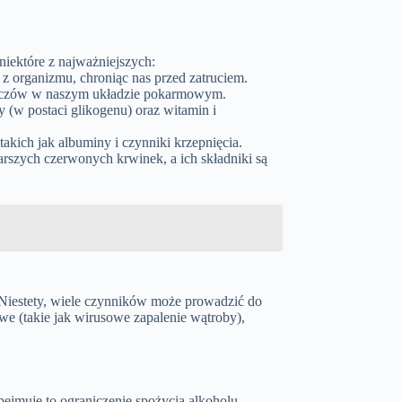
iektóre z najważniejszych:
z organizmu, chroniąc nas przed zatruciem.
łuszczów w naszym układzie pokarmowym.
w postaci glikogenu) oraz witamin i
akich jak albuminy i czynniki krzepnięcia.
arszych czerwonych krwinek, a ich składniki są
Niestety, wiele czynników może prowadzić do
we (takie jak wirusowe zapalenie wątroby),
ejmuje to ograniczenie spożycia alkoholu,