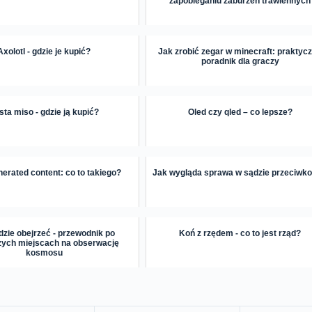
zapobieganiu zaburzeń trawiennych
Axolotl - gdzie je kupić?
Jak zrobić zegar w minecraft: praktyc
poradnik dla graczy
sta miso - gdzie ją kupić?
Oled czy qled – co lepsze?
erated content: co to takiego?
Jak wygląda sprawa w sądzie przeciwko
dzie obejrzeć - przewodnik po
Koń z rzędem - co to jest rząd?
zych miejscach na obserwację
kosmosu