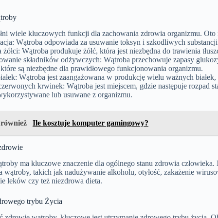
troby
łni wiele kluczowych funkcji dla zachowania zdrowia organizmu. Oto n
acja: Wątroba odpowiada za usuwanie toksyn i szkodliwych substancji 
a żółci: Wątroba produkuje żółć, która jest niezbędna do trawienia t
wanie składników odżywczych: Wątroba przechowuje zapasy glukozy (
 które są niezbędne dla prawidłowego funkcjonowania organizmu.
iałek: Wątroba jest zaangażowana w produkcję wielu ważnych białek, t
zerwonych krwinek: Wątroba jest miejscem, gdzie następuje rozpad st
ykorzystywane lub usuwane z organizmu.
 również
Ile kosztuje komputer gamingowy?
zdrowie
troby ma kluczowe znaczenie dla ogólnego stanu zdrowia człowieka. 
 wątroby, takich jak nadużywanie alkoholu, otyłość, zakażenie wiruso
e leków czy też niezdrowa dieta.
rowego trybu Życia
 zdrowie wątroby, kluczowe jest utrzymanie zdrowego trybu życia. Ob