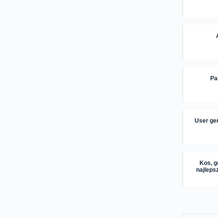
Pa
User gen
Kos, g
najleps