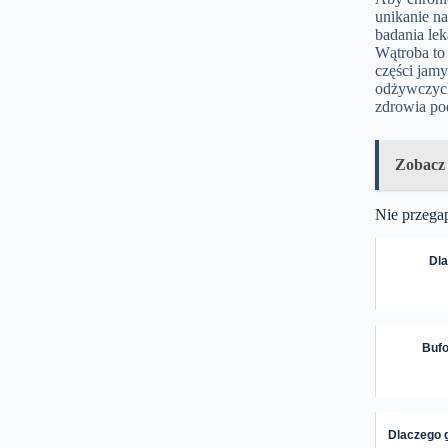
unikanie n
badania le
Wątroba to 
części jam
odżywczych
zdrowia po
Zobacz
Nie przega
Dla
Bufo
Dlaczego 