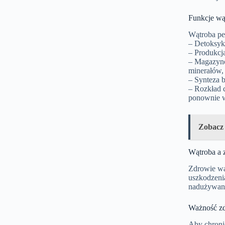
Funkcje wą
Wątroba pe
– Detoksyk
– Produkcj
– Magazyno
minerałów,
– Synteza b
– Rozkład c
ponownie w
Zobacz
Wątroba a 
Zdrowie wą
uszkodzenia
nadużywani
Ważność zd
Aby chronić