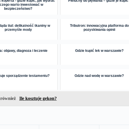
koperta - gdzie kupić, jak wybrać
Pieluchy do pływania – gdzie je kupić
laczego warto inwestować w
bezpieczeństwo?
ąda tiul: delikatność tkaniny w
Tributron: innowacyjna platforma do
przemyśle mody
pozyskiwania opinii
: objawy, diagnoza i leczenie
Gdzie kupić lek w warszawie?
ztuje sporządzenie testamentu?
Gdzie nad wodę w warszawie?
 również
Ile kosztuje gekon?