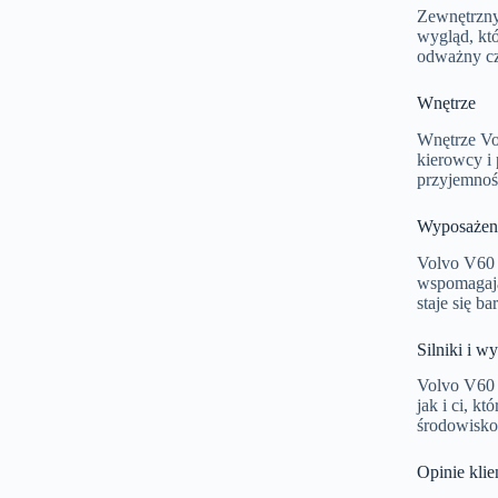
Zewnętrzny
wygląd, któ
odważny cz
Wnętrze
Wnętrze Vo
kierowcy i
przyjemnośc
Wyposażen
Volvo V60 
wspomagając
staje się b
Silniki i w
Volvo V60 
jak i ci, k
środowisko,
Opinie kli