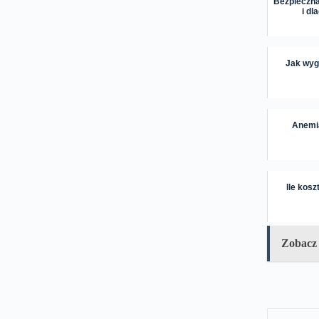
Bezpieczna 
i d
Jak wygl
Anemia
Ile kos
Zobacz