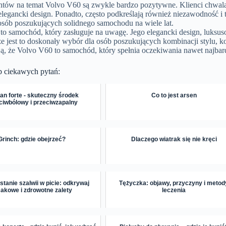
entów na temat Volvo V60 są zwykle bardzo pozytywne. Klienci chwal
elegancki design. Ponadto, często podkreślają również niezawodność i t
osób poszukujących solidnego samochodu na wiele lat.
to samochód, który zasługuje na uwagę. Jego elegancki design, luksu
że jest to doskonały wybór dla osób poszukujących kombinacji stylu, k
ją, że Volvo V60 to samochód, który spełnia oczekiwania nawet najb
p ciekawych pytań:
an forte - skuteczny środek
Co to jest arsen
ciwbólowy i przeciwzapalny
Grinch: gdzie obejrzeć?
Dlaczego wiatrak się nie kręci
tanie szalwii w picie: odkrywaj
Tężyczka: objawy, przyczyny i metod
akowe i zdrowotne zalety
leczenia