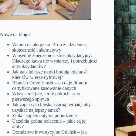
Nowe na blogu
Wapno na alergie od A do Z: działanie,
skuteczność i alternatywy
Wiosenne zmęczenie a stres oksydacyjny:
Dlaczego kawa nie wystarczy i potrzebujesz
antyoksydantów?
Jak najsilniejsze marki budują lojalność
klientów w erze cyfrowej?
Blancco Drive Eraser – co daje firmom
certyfikowane kasowanie danych
Wkra – miejsce, które pokochasz od
pierwszego spływu
Jak zaparzyć chińską czarną herbatę, aby
uzyskać najlepszy smak?
Zioła i suplementy na pobudzenie
Uczelnia godna polecenia – jakie są jej
atuty?
Doradztwo inwestycyjne Gdańsk – jak