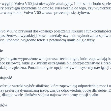
 wygląd Volvo V60 jest niezwykle atrakcyjny. Linie samochodu są el
ry przyciąga spojrzenia na drodze. Niezależnie od tego, czy wybierzes
erwony kolor, Volvo V60 zawsze prezentuje się stylowo.
lvo V60 to przykład doskonałego połączenia luksusu i funkcjonalności
 pasażerów, a wysokiej jakości materiały użyte do wykończenia sprawi
ią. Ponadto, wygodne fotele z pewnością umilą długie trasy.
ie
jest bogato wyposażone w najnowsze technologie, które zapewniają b
e kierowcę, takie jak system ostrzegania o niebezpieczeństwie z przod
ardziej bezpieczna. Ponadto, bogate opcje rozrywki i systemy nawigacj
ydajność
oferuje szeroki wybór silników, które zapewniają odpowiednią moc i o
tórzy preferują dynamiczną jazdę, znajdą odpowiednią opcję dla siebie.
 dlatego wiele silników spełnia najnowsze normy emisji spalin.
entów