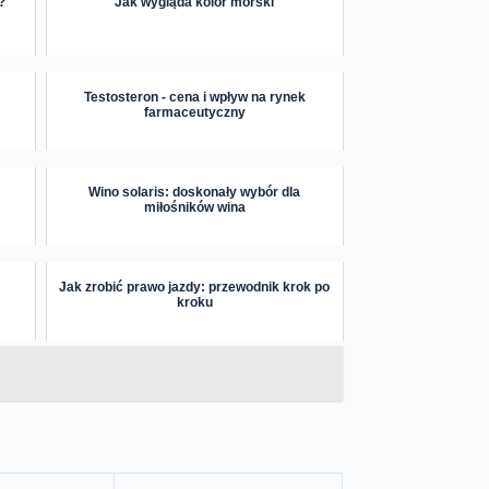
?
Jak wygląda kolor morski
Testosteron - cena i wpływ na rynek
farmaceutyczny
Wino solaris: doskonały wybór dla
miłośników wina
Jak zrobić prawo jazdy: przewodnik krok po
kroku