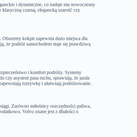
eganckie i dynamiczne, co nadaje mu nowoczesny
z klasyczną czarną, elegancką szarość czy
. Obszerny kokpit zapewnia dużo miejsca dla
ają, że podróż samochodem staje się prawdziwą
ezpieczeństwo i komfort podróży. Systemy
u czy asystent pasa ruchu, sprawiają, że jazda
i zapewniają rozrywkę i ułatwiają podróżowanie.
siągi. Zarówno miłośnicy oszczędności paliwa,
 Dodatkowo, Volvo znane jest z dbałości o