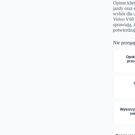
Opinie kli
jazdy oraz 
wybór dla 
Volvo V60 
sprawiają, 
potwierdza
Nie przega
Opok
prze
Wykorzys
sm