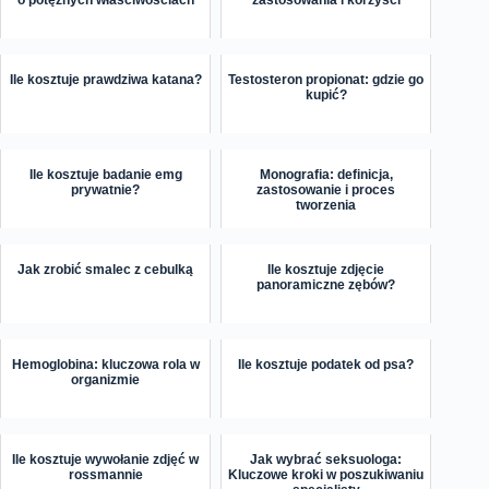
o potężnych właściwościach
zastosowania i korzyści
Ile kosztuje prawdziwa katana?
Testosteron propionat: gdzie go
kupić?
Ile kosztuje badanie emg
Monografia: definicja,
prywatnie?
zastosowanie i proces
tworzenia
Jak zrobić smalec z cebulką
Ile kosztuje zdjęcie
panoramiczne zębów?
Hemoglobina: kluczowa rola w
Ile kosztuje podatek od psa?
organizmie
Ile kosztuje wywołanie zdjęć w
Jak wybrać seksuologa:
rossmannie
Kluczowe kroki w poszukiwaniu