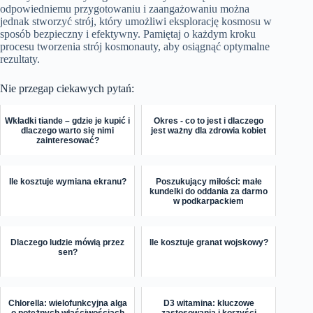
odpowiedniemu przygotowaniu i zaangażowaniu można
jednak stworzyć strój, który umożliwi eksplorację kosmosu w
sposób bezpieczny i efektywny. Pamiętaj o każdym kroku
procesu tworzenia strój kosmonauty, aby osiągnąć optymalne
rezultaty.
Nie przegap ciekawych pytań:
Wkładki tiande – gdzie je kupić i
Okres - co to jest i dlaczego
dlaczego warto się nimi
jest ważny dla zdrowia kobiet
zainteresować?
Ile kosztuje wymiana ekranu?
Poszukujący miłości: małe
kundelki do oddania za darmo
w podkarpackiem
Dlaczego ludzie mówią przez
Ile kosztuje granat wojskowy?
sen?
Chlorella: wielofunkcyjna alga
D3 witamina: kluczowe