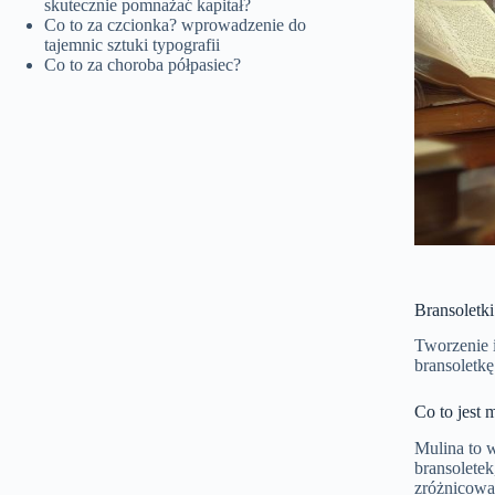
skutecznie pomnażać kapitał?
Co to za czcionka? wprowadzenie do
tajemnic sztuki typografii
Co to za choroba półpasiec?
Bransoletk
Tworzenie i
bransoletk
Co to jest 
Mulina to 
bransoletek
zróżnicowa