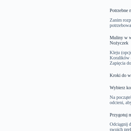
Potrzebne m
Zanim rozpo
potrzebowa
Muliny w w
Nożyczek
Kleju (opcj
Koralików 
Zapięcia do
Kroki do w
Wybierz ko
Na począte
odcieni, ab
Przygotuj 
Odciągnij d
swoich pref