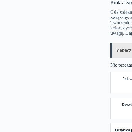
Krok 7: za
Gdy osiągni
związany, a
Tworzenie 
kolorystycz
uwagę. Daj 
Zobacz
Nie przega
Jak w
Dorad
Grzybica 