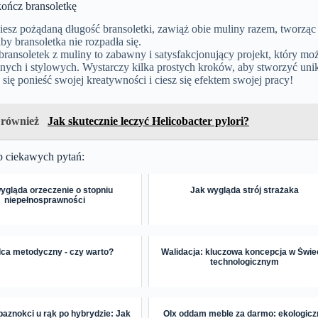
kończ bransoletkę
esz pożądaną długość bransoletki, zawiąż obie muliny razem, tworząc 
by bransoletka nie rozpadła się.
bransoletek z muliny to zabawny i satysfakcjonujący projekt, który 
nych i stylowych. Wystarczy kilka prostych kroków, aby stworzyć unika
się ponieść swojej kreatywności i ciesz się efektem swojej pracy!
 również
Jak skutecznie leczyć Helicobacter pylori?
p ciekawych pytań:
ygląda orzeczenie o stopniu
Jak wygląda strój strażaka
niepełnosprawności
ca metodyczny - czy warto?
Walidacja: kluczowa koncepcja w Świe
technologicznym
paznokci u rąk po hybrydzie: Jak
Olx oddam meble za darmo: ekologicz