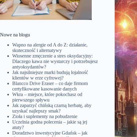
Nowe na blogu
Wapno na alergie od A do Z: działanie,
skuteczność i alternatywy
Wiosenne zmęczenie a stres oksydacyjny:
Dlaczego kawa nie wystarczy i potrzebujesz
antyoksydantów?
Jak najsilniejsze marki budują lojalność
klientów w erze cyfrowej?
Blancco Drive Eraser – co daje firmom
certyfikowane kasowanie danych
Wkra – miejsce, które pokochasz od
pierwszego spływu
Jak zaparzyć chińską czarną herbatę, aby
uzyskać najlepszy smak?
Zioła i suplementy na pobudzenie
Uczelnia godna polecenia – jakie są jej
atuty?
Doradztwo inwestycyjne Gdańsk – jak