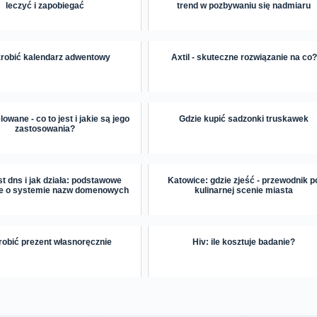
leczyć i zapobiegać
trend w pozbywaniu się nadmiaru
zrobić kalendarz adwentowy
Axtil - skuteczne rozwiązanie na co?
lowane - co to jest i jakie są jego
Gdzie kupić sadzonki truskawek
zastosowania?
st dns i jak działa: podstawowe
Katowice: gdzie zjeść - przewodnik p
je o systemie nazw domenowych
kulinarnej scenie miasta
robić prezent własnoręcznie
Hiv: ile kosztuje badanie?