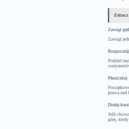
Zobacz
Zawiąż pęt
Zawiąż jedn
Rozpocznij
Podziel mul
centymetrów
Płaszczkuj
Początkowo 
prawą nad l
Dodaj koral
Jeśli chces
górę, kiedy