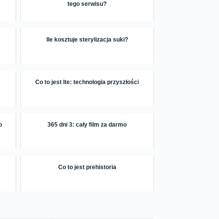
tego serwisu?
Ile kosztuje sterylizacja suki?
Co to jest lte: technologia przyszłości
o
365 dni 3: cały film za darmo
Co to jest prehistoria