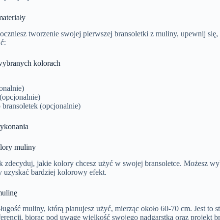
ateriały
czniesz tworzenie swojej pierwszej bransoletki z muliny, upewnij się,
ć:
ybranych kolorach
onalnie)
(opcjonalnie)
 bransoletek (opcjonalnie)
ykonania
lory muliny
k zdecyduj, jakie kolory chcesz użyć w swojej bransoletce. Możesz wy
y uzyskać bardziej kolorowy efekt.
mulinę
ługość muliny, którą planujesz użyć, mierząc około 60-70 cm. Jest to
erencji, biorąc pod uwagę wielkość swojego nadgarstka oraz projekt br