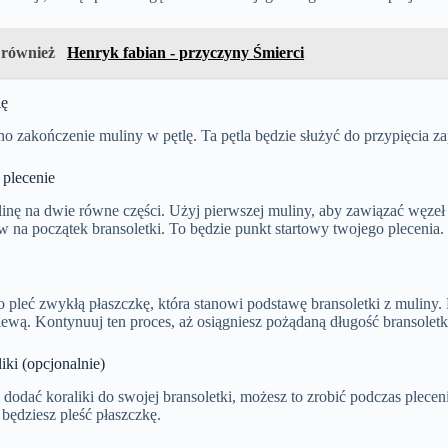
 również
Henryk fabian - przyczyny Śmierci
lę
o zakończenie muliny w pętlę. Ta pętla będzie służyć do przypięcia za
 plecenie
inę na dwie równe części. Użyj pierwszej muliny, aby zawiązać węzeł 
 na początek bransoletki. To będzie punkt startowy twojego plecenia.
pleć zwykłą płaszczkę, która stanowi podstawę bransoletki z muliny. 
ewą. Kontynuuj ten proces, aż osiągniesz pożądaną długość bransoletk
iki (opcjonalnie)
z dodać koraliki do swojej bransoletki, możesz to zrobić podczas plecen
 będziesz pleść płaszczkę.