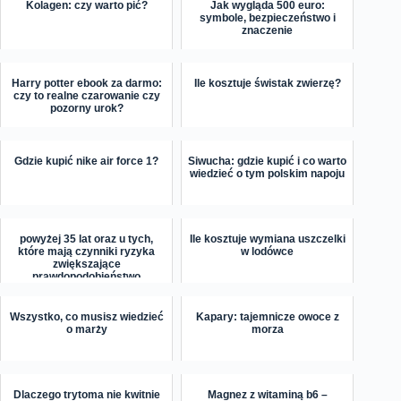
Kolagen: czy warto pić?
Jak wygląda 500 euro:
symbole, bezpieczeństwo i
znaczenie
Harry potter ebook za darmo:
Ile kosztuje świstak zwierzę?
czy to realne czarowanie czy
pozorny urok?
Gdzie kupić nike air force 1?
Siwucha: gdzie kupić i co warto
wiedzieć o tym polskim napoju
powyżej 35 lat oraz u tych,
Ile kosztuje wymiana uszczelki
które mają czynniki ryzyka
w lodówce
zwiększające
prawdopodobieństwo
wystąpienia n...
Wszystko, co musisz wiedzieć
Kapary: tajemnicze owoce z
o marży
morza
Dlaczego trytoma nie kwitnie
Magnez z witaminą b6 –