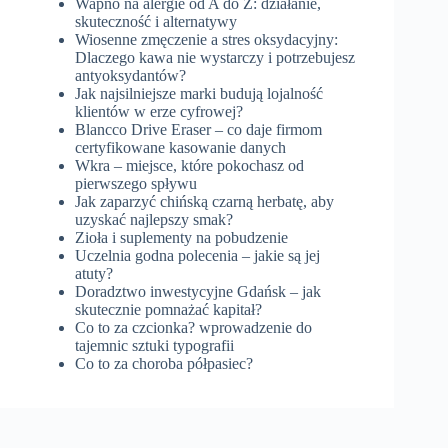
Wapno na alergie od A do Z: działanie,
skuteczność i alternatywy
Wiosenne zmęczenie a stres oksydacyjny:
Dlaczego kawa nie wystarczy i potrzebujesz
antyoksydantów?
Jak najsilniejsze marki budują lojalność
klientów w erze cyfrowej?
Blancco Drive Eraser – co daje firmom
certyfikowane kasowanie danych
Wkra – miejsce, które pokochasz od
pierwszego spływu
Jak zaparzyć chińską czarną herbatę, aby
uzyskać najlepszy smak?
Zioła i suplementy na pobudzenie
Uczelnia godna polecenia – jakie są jej
atuty?
Doradztwo inwestycyjne Gdańsk – jak
skutecznie pomnażać kapitał?
Co to za czcionka? wprowadzenie do
tajemnic sztuki typografii
Co to za choroba półpasiec?