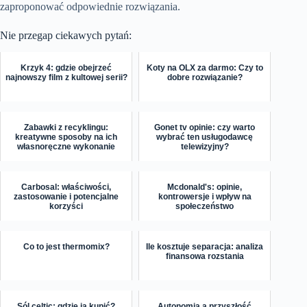
zaproponować odpowiednie rozwiązania.
Nie przegap ciekawych pytań:
Krzyk 4: gdzie obejrzeć
Koty na OLX za darmo: Czy to
najnowszy film z kultowej serii?
dobre rozwiązanie?
Zabawki z recyklingu:
Gonet tv opinie: czy warto
kreatywne sposoby na ich
wybrać ten usługodawcę
własnoręczne wykonanie
telewizyjny?
Carbosal: właściwości,
Mcdonald's: opinie,
zastosowanie i potencjalne
kontrowersje i wpływ na
korzyści
społeczeństwo
Co to jest thermomix?
Ile kosztuje separacja: analiza
finansowa rozstania
Sól celtic: gdzie ją kupić?
Autonomia a przyszłość