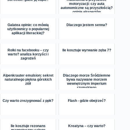
motoryzacji: czy auta
autonomiczne są przyszłością?
opinie ekspertów
Galatea opinie: co mówią
Dlaczego jestem senna?
użytkownicy o popularnej
aplikacji literackiej?
Rolki na facebooku – czy
Ile kosztuje wyrwanie zęba 7?
warto? analiza korzyści i
zagrożeń
Alpenkrauter emulsion: sekret
Dlaczego morze Śródziemne
naturalnego piękna górskich
bywa nazywane morzem
ziół
wewnętrznym imperium
rzymskiego
Czy warto zrezygnować z ppk?
Flash - gdzie obejrzeć?
Ile kosztuje rezonans
Kreatyna – czy warto?