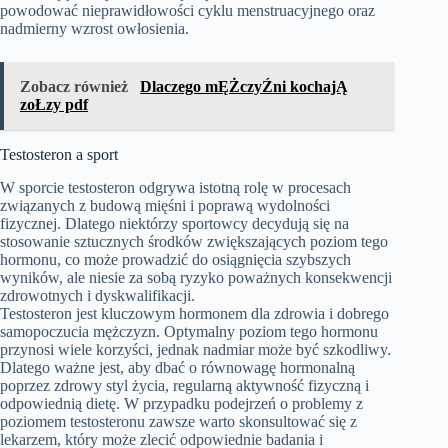
powodować nieprawidłowości cyklu menstruacyjnego oraz
nadmierny wzrost owłosienia.
Zobacz również
Dlaczego mĘŻczyŹni kochajĄ
zoŁzy pdf
Testosteron a sport
W sporcie testosteron odgrywa istotną rolę w procesach
związanych z budową mięśni i poprawą wydolności
fizycznej. Dlatego niektórzy sportowcy decydują się na
stosowanie sztucznych środków zwiększających poziom tego
hormonu, co może prowadzić do osiągnięcia szybszych
wyników, ale niesie za sobą ryzyko poważnych konsekwencji
zdrowotnych i dyskwalifikacji.
Testosteron jest kluczowym hormonem dla zdrowia i dobrego
samopoczucia mężczyzn. Optymalny poziom tego hormonu
przynosi wiele korzyści, jednak nadmiar może być szkodliwy.
Dlatego ważne jest, aby dbać o równowagę hormonalną
poprzez zdrowy styl życia, regularną aktywność fizyczną i
odpowiednią dietę. W przypadku podejrzeń o problemy z
poziomem testosteronu zawsze warto skonsultować się z
lekarzem, który może zlecić odpowiednie badania i