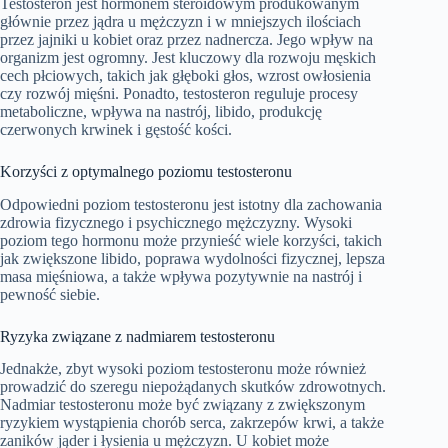
Testosteron jest hormonem steroidowym produkowanym
głównie przez jądra u mężczyzn i w mniejszych ilościach
przez jajniki u kobiet oraz przez nadnercza. Jego wpływ na
organizm jest ogromny. Jest kluczowy dla rozwoju męskich
cech płciowych, takich jak głęboki głos, wzrost owłosienia
czy rozwój mięśni. Ponadto, testosteron reguluje procesy
metaboliczne, wpływa na nastrój, libido, produkcję
czerwonych krwinek i gęstość kości.
Korzyści z optymalnego poziomu testosteronu
Odpowiedni poziom testosteronu jest istotny dla zachowania
zdrowia fizycznego i psychicznego mężczyzny. Wysoki
poziom tego hormonu może przynieść wiele korzyści, takich
jak zwiększone libido, poprawa wydolności fizycznej, lepsza
masa mięśniowa, a także wpływa pozytywnie na nastrój i
pewność siebie.
Ryzyka związane z nadmiarem testosteronu
Jednakże, zbyt wysoki poziom testosteronu może również
prowadzić do szeregu niepożądanych skutków zdrowotnych.
Nadmiar testosteronu może być związany z zwiększonym
ryzykiem wystąpienia chorób serca, zakrzepów krwi, a także
zaników jąder i łysienia u mężczyzn. U kobiet może