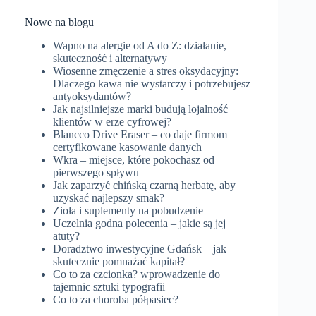
Nowe na blogu
Wapno na alergie od A do Z: działanie,
skuteczność i alternatywy
Wiosenne zmęczenie a stres oksydacyjny:
Dlaczego kawa nie wystarczy i potrzebujesz
antyoksydantów?
Jak najsilniejsze marki budują lojalność
klientów w erze cyfrowej?
Blancco Drive Eraser – co daje firmom
certyfikowane kasowanie danych
Wkra – miejsce, które pokochasz od
pierwszego spływu
Jak zaparzyć chińską czarną herbatę, aby
uzyskać najlepszy smak?
Zioła i suplementy na pobudzenie
Uczelnia godna polecenia – jakie są jej
atuty?
Doradztwo inwestycyjne Gdańsk – jak
skutecznie pomnażać kapitał?
Co to za czcionka? wprowadzenie do
tajemnic sztuki typografii
Co to za choroba półpasiec?