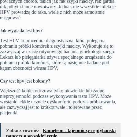
poważnych chorób, takich jak rak szyjki macicy, rak gardła,
rak odbytu i inne nowotwory. Jednak nie wszystkie infekcje
HPV prowadzą do raka, wiele z nich może samoistnie
ustępować.
Jak wygląda test hpv?
Test HPV to procedura diagnostyczna, która polega na
pobraniu próbki komórek z szyjki macicy. Wykonuje się to
zazwyczaj w czasie rutynowego badania ginekologicznego.
Lekarz lub pielęgniarka używa specjalnego urządzenia do
pobrania próbki komórek, które są następnie badane pod
kątem obecności wirusa HPV.
Czy test hpv jest bolesny?
Większość kobiet odczuwa tylko niewielkie lub żadne
nieprzyjemności podczas wykonywania testu HPV. Może
wystąpić lekkie uczucie dyskomfortu podczas próbkowania,
ale zazwyczaj jest to krótkotrwałe i tolerowane przez
pacjentki.
Zobacz również
Kameleon - tajemniczy reptyliański
pancerz o wysokiej cenie