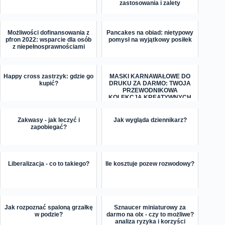
zastosowania i zalety
Możliwości dofinansowania z
Pancakes na obiad: nietypowy
pfron 2022: wsparcie dla osób
pomysł na wyjątkowy posiłek
z niepełnosprawnościami
Happy cross zastrzyk: gdzie go
MASKI KARNAWAŁOWE DO
kupić?
DRUKU ZA DARMO: TWOJA
PRZEWODNIKOWA
KOLEKCJA KREATYWNYCH
WZORÓW
Zakwasy - jak leczyć i
Jak wygląda dziennikarz?
zapobiegać?
Liberalizacja - co to takiego?
Ile kosztuje pozew rozwodowy?
Jak rozpoznać spaloną grzałkę
Sznaucer miniaturowy za
w podzie?
darmo na olx - czy to możliwe?
analiza ryzyka i korzyści