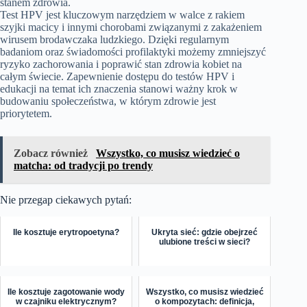
stanem zdrowia.
Test HPV jest kluczowym narzędziem w walce z rakiem
szyjki macicy i innymi chorobami związanymi z zakażeniem
wirusem brodawczaka ludzkiego. Dzięki regularnym
badaniom oraz świadomości profilaktyki możemy zmniejszyć
ryzyko zachorowania i poprawić stan zdrowia kobiet na
całym świecie. Zapewnienie dostępu do testów HPV i
edukacji na temat ich znaczenia stanowi ważny krok w
budowaniu społeczeństwa, w którym zdrowie jest
priorytetem.
Zobacz również
Wszystko, co musisz wiedzieć o
matcha: od tradycji po trendy
Nie przegap ciekawych pytań:
Ile kosztuje erytropoetyna?
Ukryta sieć: gdzie obejrzeć
ulubione treści w sieci?
Ile kosztuje zagotowanie wody
Wszystko, co musisz wiedzieć
w czajniku elektrycznym?
o kompozytach: definicja,