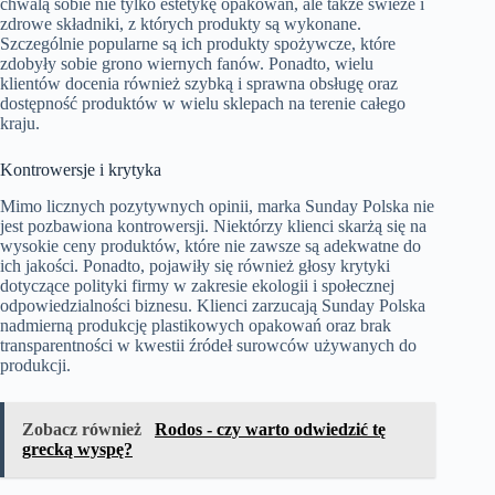
chwalą sobie nie tylko estetykę opakowań, ale także świeże i
zdrowe składniki, z których produkty są wykonane.
Szczególnie popularne są ich produkty spożywcze, które
zdobyły sobie grono wiernych fanów. Ponadto, wielu
klientów docenia również szybką i sprawna obsługę oraz
dostępność produktów w wielu sklepach na terenie całego
kraju.
Kontrowersje i krytyka
Mimo licznych pozytywnych opinii, marka Sunday Polska nie
jest pozbawiona kontrowersji. Niektórzy klienci skarżą się na
wysokie ceny produktów, które nie zawsze są adekwatne do
ich jakości. Ponadto, pojawiły się również głosy krytyki
dotyczące polityki firmy w zakresie ekologii i społecznej
odpowiedzialności biznesu. Klienci zarzucają Sunday Polska
nadmierną produkcję plastikowych opakowań oraz brak
transparentności w kwestii źródeł surowców używanych do
produkcji.
Zobacz również
Rodos - czy warto odwiedzić tę
grecką wyspę?