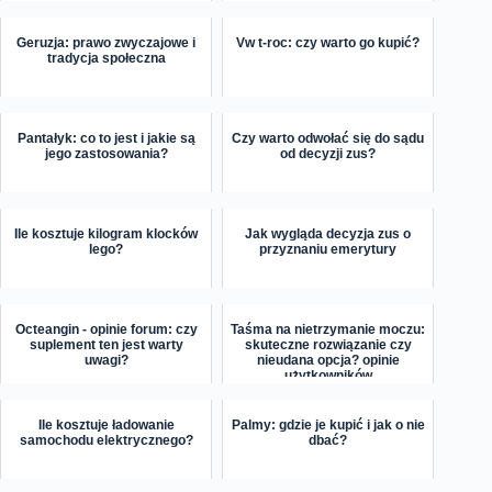
Geruzja: prawo zwyczajowe i
Vw t-roc: czy warto go kupić?
tradycja społeczna
Pantałyk: co to jest i jakie są
Czy warto odwołać się do sądu
jego zastosowania?
od decyzji zus?
Ile kosztuje kilogram klocków
Jak wygląda decyzja zus o
lego?
przyznaniu emerytury
Octeangin - opinie forum: czy
Taśma na nietrzymanie moczu:
suplement ten jest warty
skuteczne rozwiązanie czy
uwagi?
nieudana opcja? opinie
użytkowników
Ile kosztuje ładowanie
Palmy: gdzie je kupić i jak o nie
samochodu elektrycznego?
dbać?