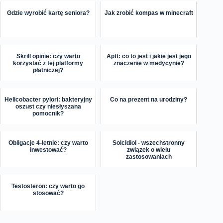
Gdzie wyrobić kartę seniora?
Jak zrobić kompas w minecraft
Skrill opinie: czy warto
Aptt: co to jest i jakie jest jego
korzystać z tej platformy
znaczenie w medycynie?
płatniczej?
Helicobacter pylori: bakteryjny
Co na prezent na urodziny?
oszust czy niesłyszana
pomocnik?
Obligacje 4-letnie: czy warto
Solcidiol - wszechstronny
inwestować?
związek o wielu
zastosowaniach
Testosteron: czy warto go
stosować?