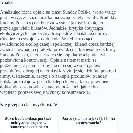
Analiza
Analizując różne opinie na temat Sunday Polska, warto wziąć
pod uwagę, że każda marka ma swoje zalety i wady. Produkty
Sunday Polska są cenione za wysoką jakość i smak, co
przyciąga wielu klientów. Jednakże, krytyka dotycząca
ekologicznych i społecznych aspektów działalności firmy
również ma swoje uzasadnienie. W dobie rosnącej
świadomości ekologicznej i społecznej, klienci coraz bardziej
zwracają uwagę na praktyki prowadzenia biznesu przez firmy.
Sunday Polska, choć ciesząca się popularnością, nie jest
pozbawiona kontrowersji. Opinie na temat marki są
podzielone, z jednej strony docenia się wysoką jakość
produktów, z drugiej natomiast krytykuje się niektóre praktyki
firmy. Ostatecznie, decyzja o zakupie produktów Sunday
Polska pozostaje w gestii każdego klienta, który powinien
dokładnie zastanowić się nad wartościami, jakie chce
wspierać poprzez swoje wybory konsumenckie.
Nie przegap ciekawych pytań:
Gdzie kupić świece perłowe:
Berberyna: co to jest i jakie ma
odkrywanie piękna w
zastosowania?
subtelnych odcieniach