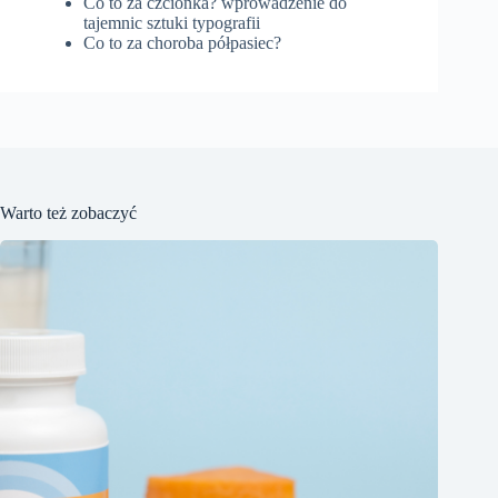
Co to za czcionka? wprowadzenie do
tajemnic sztuki typografii
Co to za choroba półpasiec?
Warto też zobaczyć