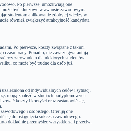
awodowo. Po pierwsze, umożliwiają one
, co może być kluczowe w awansie zawodowym.
iając studentom aplikowanie zdobytej wiedzy w
oże również zwiększyć atrakcyjność kandydata
dami. Po pierwsze, koszty związane z takimi
go czasu pracy. Ponadto, nie zawsze gwarantują
ć rozczarowaniem dla niektórych studentów.
łku, co może być trudne dla osób już
uzależniona od indywidualnych celów i sytuacji
iedzę, mogą znaleźć w studiach podyplomowych
izować koszty i korzyści oraz zastanowić się,
.
zawodowego i osobistego. Oferują one
ić się do osiągnięcia sukcesu zawodowego.
to dokładnie przemyśleć wszystkie za i przeciw,