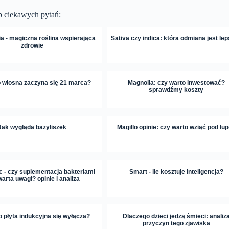
p ciekawych pytań:
ia - magiczna roślina wspierająca
Sativa czy indica: która odmiana jest le
zdrowie
 wiosna zaczyna się 21 marca?
Magnolia: czy warto inwestować?
sprawdźmy koszty
Jak wygląda bazyliszek
Magillo opinie: czy warto wziąć pod lu
c - czy suplementacja bakteriami
Smart - ile kosztuje inteligencja?
warta uwagi? opinie i analiza
 płyta indukcyjna się wyłącza?
Dlaczego dzieci jedzą śmieci: analiz
przyczyn tego zjawiska