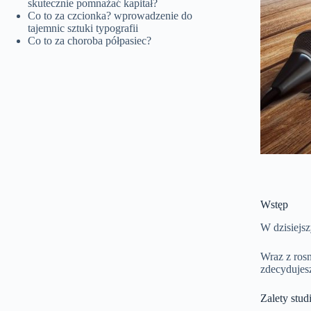
skutecznie pomnażać kapitał?
Co to za czcionka? wprowadzenie do
tajemnic sztuki typografii
Co to za choroba półpasiec?
Wstęp
W dzisiejs
Wraz z ros
zdecydujesz
Zalety st