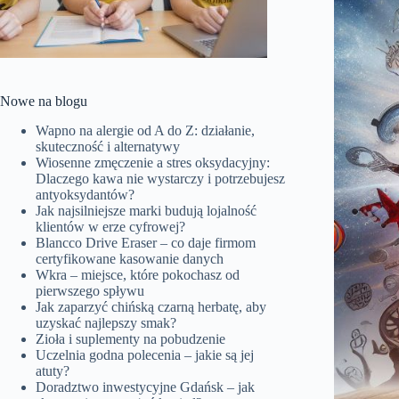
Nowe na blogu
Wapno na alergie od A do Z: działanie,
skuteczność i alternatywy
Wiosenne zmęczenie a stres oksydacyjny:
Dlaczego kawa nie wystarczy i potrzebujesz
antyoksydantów?
Jak najsilniejsze marki budują lojalność
klientów w erze cyfrowej?
Blancco Drive Eraser – co daje firmom
certyfikowane kasowanie danych
Wkra – miejsce, które pokochasz od
pierwszego spływu
Jak zaparzyć chińską czarną herbatę, aby
uzyskać najlepszy smak?
Zioła i suplementy na pobudzenie
Uczelnia godna polecenia – jakie są jej
atuty?
Doradztwo inwestycyjne Gdańsk – jak