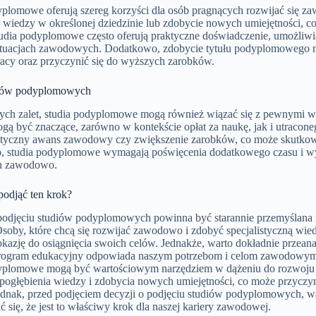
yplomowe oferują szereg korzyści dla osób pragnących rozwijać się z
e wiedzy w określonej dziedzinie lub zdobycie nowych umiejętności
tudia podyplomowe często oferują praktyczne doświadczenie, umożliw
ytuacjach zawodowych. Dodatkowo, zdobycie tytułu podyplomowego m
racy oraz przyczynić się do wyższych zarobków.
iów podyplomowych
ych zalet, studia podyplomowe mogą również wiązać się z pewnymi wa
gą być znaczące, zarówno w kontekście opłat za naukę, jak i utracone
tyczny awans zawodowy czy zwiększenie zarobków, co może skutkowa
 studia podyplomowe wymagają poświęcenia dodatkowego czasu i wysi
ch zawodowo.
podjąć ten krok?
podjęciu studiów podyplomowych powinna być starannie przemyślana i 
Osoby, które chcą się rozwijać zawodowo i zdobyć specjalistyczną w
kazję do osiągnięcia swoich celów. Jednakże, warto dokładnie przeanal
rogram edukacyjny odpowiada naszym potrzebom i celom zawodowym
yplomowe mogą być wartościowym narzędziem w dążeniu do rozwoju 
pogłębienia wiedzy i zdobycia nowych umiejętności, co może przyczyn
ednak, przed podjęciem decyzji o podjęciu studiów podyplomowych, war
 się, że jest to właściwy krok dla naszej kariery zawodowej.