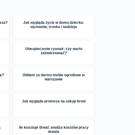
psza?
Jak wygląda życie w domu dziecka:
wyzwanie, troska i nadzieja
Ubezpieczenie ryanair: czy warto
zainwestować?
pę?
Oddam za darmo meble ogrodowe w
warszawie
Jak wygląda promesa na zakup broni
a
Ile kosztuje drwal: analiza kosztów pracy
drwala