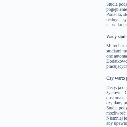
Studia pod
pogłębieni
Ponadto, s
realnych s
na rynku p
Wady stud
Mimo liczn
studiami mo
one automa
Dodatkowo,
pracujący
Czy warto 
Decyzja o 
życiowej. 
doskonałą o
czy dany p
Studia pod
możliwość 
Niemniej j
aby upewnić