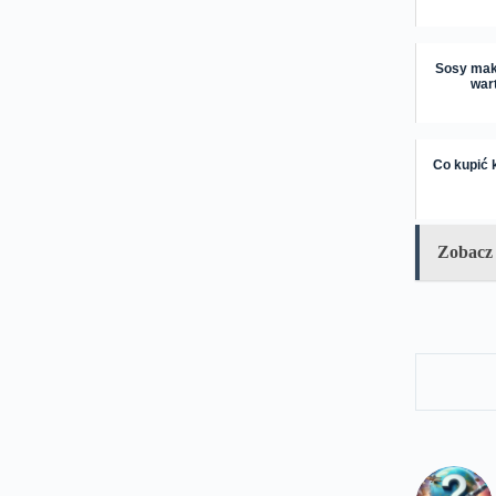
Sosy makł
war
Co kupić 
Zobacz