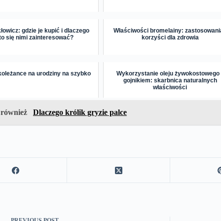
owicz: gdzie je kupić i dlaczego
Właściwości bromelainy: zastosowania
to się nimi zainteresować?
korzyści dla zdrowia
koleżance na urodziny na szybko
Wykorzystanie oleju żywokostowego 
gojnikiem: skarbnica naturalnych
właściwości
 również
Dlaczego królik gryzie palce
PREVIOUS
POST