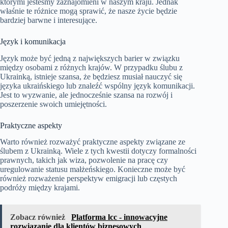
którymi jesteśmy zaznajomieni w naszym kraju. Jednak
właśnie te różnice mogą sprawić, że nasze życie będzie
bardziej barwne i interesujące.
Język i komunikacja
Język może być jedną z największych barier w związku
między osobami z różnych krajów. W przypadku ślubu z
Ukrainką, istnieje szansa, że będziesz musiał nauczyć się
języka ukraińskiego lub znaleźć wspólny język komunikacji.
Jest to wyzwanie, ale jednocześnie szansa na rozwój i
poszerzenie swoich umiejętności.
Praktyczne aspekty
Warto również rozważyć praktyczne aspekty związane ze
ślubem z Ukrainką. Wiele z tych kwestii dotyczy formalności
prawnych, takich jak wiza, pozwolenie na pracę czy
uregulowanie statusu małżeńskiego. Konieczne może być
również rozważenie perspektyw emigracji lub częstych
podróży między krajami.
Zobacz również
Platforma lcc - innowacyjne
rozwiązanie dla klientów biznesowych