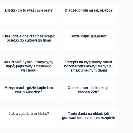
Bletki - co to właściwie jest?
Dlaczego robi mi siĘ sŁabo?
Kiler: gdzie obejrzeć? szukając
Gdzie kupić jalapeno?
Ścieżki do kultowego filmu
Jak zrobić ayran - tradycyjny
Przepis na wyjątkowy obiad
napój jogurtowy z bliskiego
bożonarodzeniowy: tradycja i
wschodu
smak w jednym daniu
Mizoprostol - gdzie kupić i co
Coin master: ile kosztuje
warto wiedzieć?
wioska 228?
Jak wygląda pan kleks?
Tanie dania na obiad: jak
gotować smacznie i oszczędnie