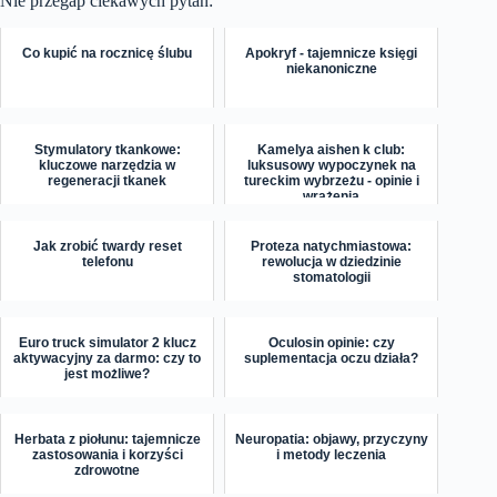
Nie przegap ciekawych pytań:
Co kupić na rocznicę ślubu
Apokryf - tajemnicze księgi
niekanoniczne
Stymulatory tkankowe:
Kamelya aishen k club:
kluczowe narzędzia w
luksusowy wypoczynek na
regeneracji tkanek
tureckim wybrzeżu - opinie i
wrażenia
Jak zrobić twardy reset
Proteza natychmiastowa:
telefonu
rewolucja w dziedzinie
stomatologii
Euro truck simulator 2 klucz
Oculosin opinie: czy
aktywacyjny za darmo: czy to
suplementacja oczu działa?
jest możliwe?
Herbata z piołunu: tajemnicze
Neuropatia: objawy, przyczyny
zastosowania i korzyści
i metody leczenia
zdrowotne