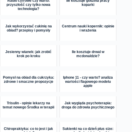
Radio cyfrowe czy warto:
Ile kosztuje godzina pracy
przyszłość czy tylko nowa
koparki
technologia?
Jak wykorzystać cukinię na
Centrum nauki kopernik: opinie
obiad? przepisy i pomysły
i wrażenia
Jesienny wianek: jak zrobić
Ile kosztuje drwal w
krok po kroku
mcdonaldzie?
Pomysł na obiad dla cukrzyka:
Iphone 11 - czy warto? analiza
zdrowe i smaczne propozycje
wartości flagowego modelu
apple
Trisulin - opinie lekarzy na
Jak wygląda psychoterapia:
temat nowego Środka w terapii
droga do zdrowia psychicznego
Chiropraktyka: co to jest i jak
Sukienki na co dzień plus size: