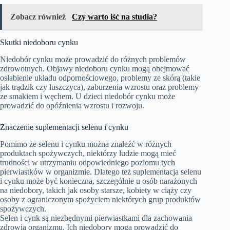
Zobacz również
Czy warto iść na studia?
Skutki niedoboru cynku
Niedobór cynku może prowadzić do różnych problemów
zdrowotnych. Objawy niedoboru cynku mogą obejmować
osłabienie układu odpornościowego, problemy ze skórą (takie
jak trądzik czy łuszczyca), zaburzenia wzrostu oraz problemy
ze smakiem i węchem. U dzieci niedobór cynku może
prowadzić do opóźnienia wzrostu i rozwoju.
Znaczenie suplementacji selenu i cynku
Pomimo że selenu i cynku można znaleźć w różnych
produktach spożywczych, niektórzy ludzie mogą mieć
trudności w utrzymaniu odpowiedniego poziomu tych
pierwiastków w organizmie. Dlatego też suplementacja selenu
i cynku może być konieczna, szczególnie u osób narażonych
na niedobory, takich jak osoby starsze, kobiety w ciąży czy
osoby z ograniczonym spożyciem niektórych grup produktów
spożywczych.
Selen i cynk są niezbędnymi pierwiastkami dla zachowania
zdrowia organizmu. Ich niedobory mogą prowadzić do