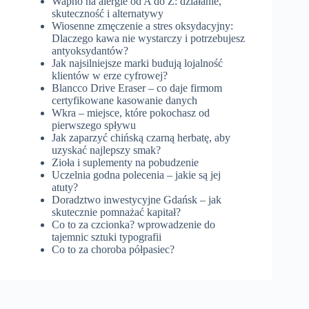
Wapno na alergie od A do Z: działanie,
skuteczność i alternatywy
Wiosenne zmęczenie a stres oksydacyjny:
Dlaczego kawa nie wystarczy i potrzebujesz
antyoksydantów?
Jak najsilniejsze marki budują lojalność
klientów w erze cyfrowej?
Blancco Drive Eraser – co daje firmom
certyfikowane kasowanie danych
Wkra – miejsce, które pokochasz od
pierwszego spływu
Jak zaparzyć chińską czarną herbatę, aby
uzyskać najlepszy smak?
Zioła i suplementy na pobudzenie
Uczelnia godna polecenia – jakie są jej
atuty?
Doradztwo inwestycyjne Gdańsk – jak
skutecznie pomnażać kapitał?
Co to za czcionka? wprowadzenie do
tajemnic sztuki typografii
Co to za choroba półpasiec?