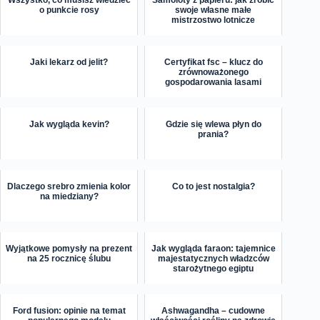
o punkcie rosy
swoje własne małe
mistrzostwo lotnicze
Jaki lekarz od jelit?
Certyfikat fsc – klucz do
zrównoważonego
gospodarowania lasami
Jak wygląda kevin?
Gdzie się wlewa płyn do
prania?
Dlaczego srebro zmienia kolor
Co to jest nostalgia?
na miedziany?
Wyjątkowe pomysły na prezent
Jak wygląda faraon: tajemnice
na 25 rocznicę ślubu
majestatycznych władzców
starożytnego egiptu
Ford fusion: opinie na temat
Ashwagandha – cudowne