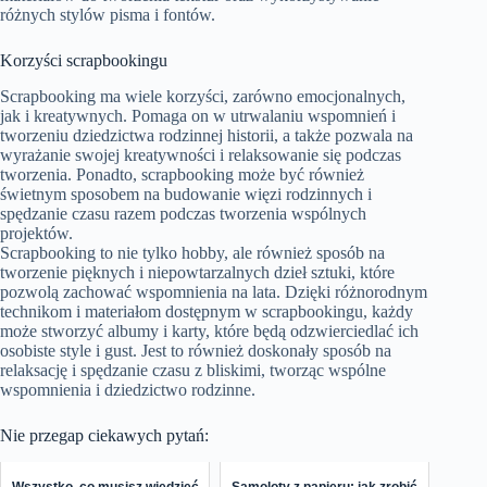
różnych stylów pisma i fontów.
Korzyści scrapbookingu
Scrapbooking ma wiele korzyści, zarówno emocjonalnych,
jak i kreatywnych. Pomaga on w utrwalaniu wspomnień i
tworzeniu dziedzictwa rodzinnej historii, a także pozwala na
wyrażanie swojej kreatywności i relaksowanie się podczas
tworzenia. Ponadto, scrapbooking może być również
świetnym sposobem na budowanie więzi rodzinnych i
spędzanie czasu razem podczas tworzenia wspólnych
projektów.
Scrapbooking to nie tylko hobby, ale również sposób na
tworzenie pięknych i niepowtarzalnych dzieł sztuki, które
pozwolą zachować wspomnienia na lata. Dzięki różnorodnym
technikom i materiałom dostępnym w scrapbookingu, każdy
może stworzyć albumy i karty, które będą odzwierciedlać ich
osobiste style i gust. Jest to również doskonały sposób na
relaksację i spędzanie czasu z bliskimi, tworząc wspólne
wspomnienia i dziedzictwo rodzinne.
Nie przegap ciekawych pytań:
Wszystko, co musisz wiedzieć
Samoloty z papieru: jak zrobić