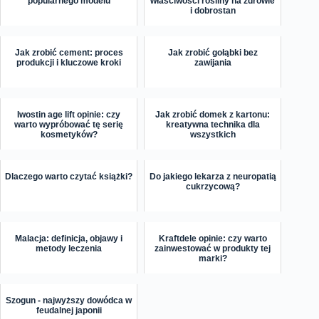
popularnego modelu
właściwości rośliny na zdrowie
i dobrostan
Jak zrobić cement: proces
Jak zrobić gołąbki bez
produkcji i kluczowe kroki
zawijania
Iwostin age lift opinie: czy
Jak zrobić domek z kartonu:
warto wypróbować tę serię
kreatywna technika dla
kosmetyków?
wszystkich
Dlaczego warto czytać książki?
Do jakiego lekarza z neuropatią
cukrzycową?
Malacja: definicja, objawy i
Kraftdele opinie: czy warto
metody leczenia
zainwestować w produkty tej
marki?
Szogun - najwyższy dowódca w
feudalnej japonii